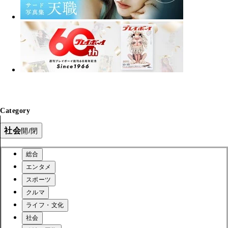
Category
社会
開/閉
総合
エンタメ
スポーツ
クルマ
ライフ・文化
社会