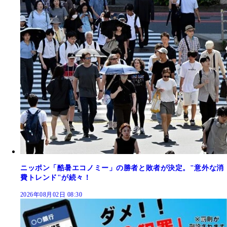
ニッポン「酷暑エコノミー」の勝者と敗者が決定。"意外な消
費トレンド"が続々！
2026年08月02日 08:30