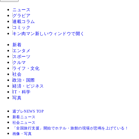
ニュース
グラビア
連載コラム
コミック
キン肉マン
新しいウィンドウで開く
新着
エンタメ
スポーツ
クルマ
ライフ・文化
社会
政治・国際
経済・ビジネス
IT・科学
写真
週プレNEWS TOP
新着ニュース
社会ニュース
「全国旅行支援」開始でホテル・旅館の現場が悲鳴を上げている！
画像・写真