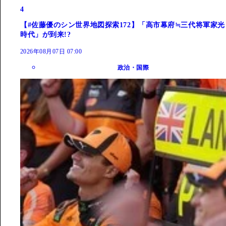
4
【#佐藤優のシン世界地図探索172】「高市幕府≒三代将軍家光
時代」が到来!?
2026年08月07日 07:00
政治・国際