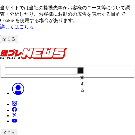
当サイトでは当社の提携先等がお客様のニーズ等について調
査・分析したり、お客様にお勧めの広告を表⽰する⽬的で
Cookie を使⽤する場合があります。
詳しくはこちら
閉じる
検
索
す
る
メニュ