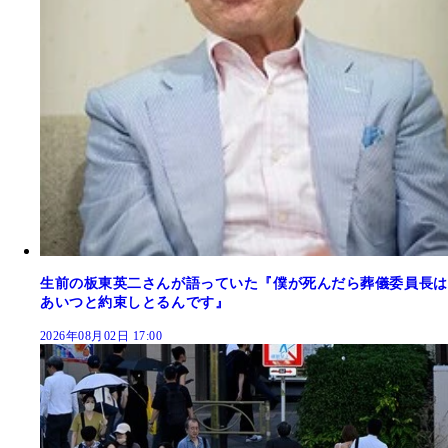
生前の板東英二さんが語っていた『僕が死んだら葬儀委員長は
あいつと約束しとるんです』
2026年08月02日 17:00