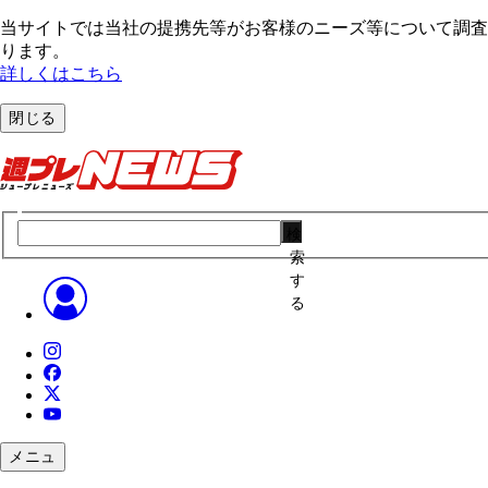
当サイトでは当社の提携先等がお客様のニーズ等について調査・
ります。
詳しくはこちら
閉じる
検
索
す
る
メニュ