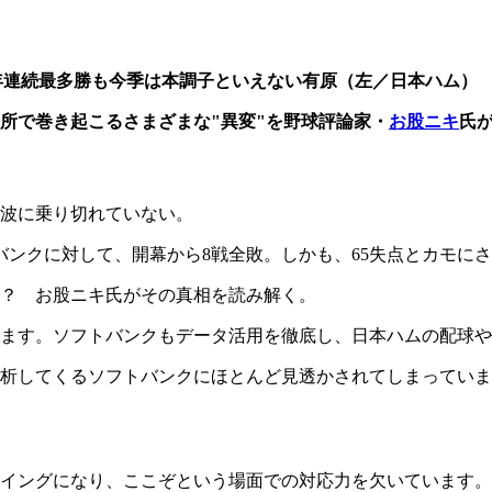
年連続最多勝も今季は本調子といえない有原（左／日本ハム）
所で巻き起こるさまざまな"異変"を野球評論家・
お股ニキ
氏
波に乗り切れていない。
バンクに対して、開幕から8戦全敗。しかも、65失点とカモに
？ お股ニキ氏がその真相を読み解く。
ます。ソフトバンクもデータ活用を徹底し、日本ハムの配球や
分析してくるソフトバンクにほとんど見透かされてしまってい
イングになり、ここぞという場面での対応力を欠いています。