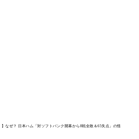
】なぜ？ 日本ハム「対ソフトバンク開幕から8戦全敗＆65失点」の怪