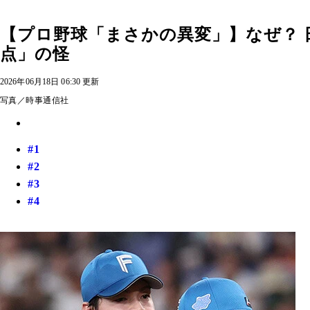
【プロ野球「まさかの異変」】なぜ？ 
点」の怪
2026年06月18日 06:30 更新
写真／時事通信社
#1
#2
#3
#4