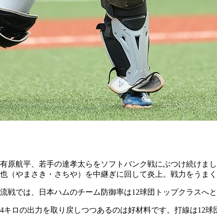
有原航平、若手の達孝太らをソフトバンク戦にぶつけ続けまし
也（やまさき・さちや）を中継ぎに回して炎上。戦力をうまく
流戦では、日本ハムのチーム防御率は12球団トップクラスへ
54キロの出力を取り戻しつつあるのは好材料です。打線は12