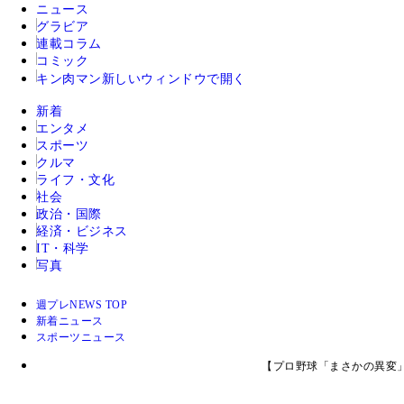
ニュース
グラビア
連載コラム
コミック
キン肉マン
新しいウィンドウで開く
新着
エンタメ
スポーツ
クルマ
ライフ・文化
社会
政治・国際
経済・ビジネス
IT・科学
写真
週プレNEWS TOP
新着ニュース
スポーツニュース
【プロ野球「まさかの異変」