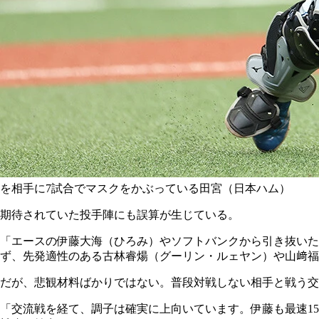
を相手に7試合でマスクをかぶっている田宮（日本ハム）
期待されていた投手陣にも誤算が生じている。
「エースの伊藤大海（ひろみ）やソフトバンクから引き抜いた
ず、先発適性のある古林睿煬（グーリン・ルェヤン）や山﨑福
だが、悲観材料ばかりではない。普段対戦しない相手と戦う交
「交流戦を経て、調子は確実に上向いています。伊藤も最速1