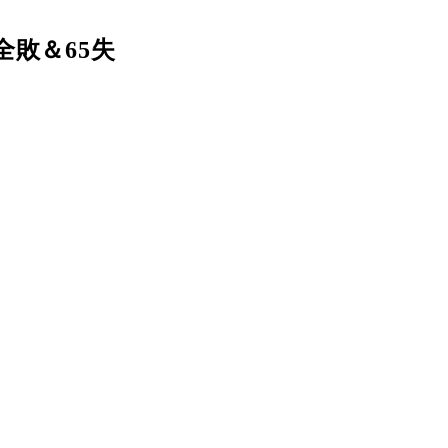
敗＆65失