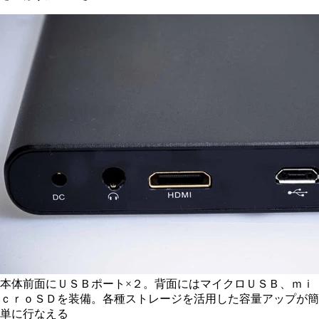
本体前面にＵＳＢポート×２。背面にはマイクロＵＳＢ、ｍｉ
ｃｒｏＳＤを装備。各種ストレージを活用した容量アップが簡
単に行なえる