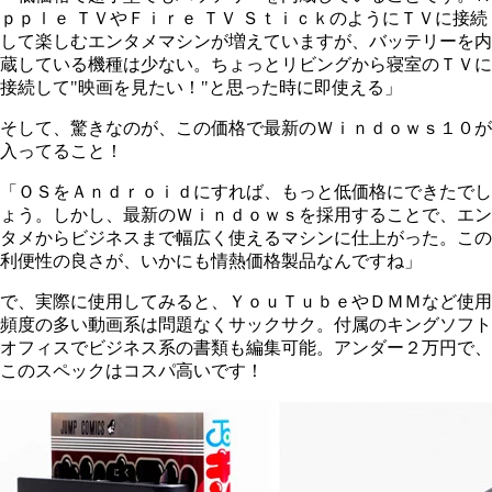
ｐｐｌｅ ＴＶやＦｉｒｅ ＴＶ ＳｔｉｃｋのようにＴＶに接続
して楽しむエンタメマシンが増えていますが、バッテリーを内
蔵している機種は少ない。ちょっとリビングから寝室のＴＶに
接続して"映画を見たい！"と思った時に即使える」
そして、驚きなのが、この価格で最新のＷｉｎｄｏｗｓ１０が
入ってること！
「ＯＳをＡｎｄｒｏｉｄにすれば、もっと低価格にできたでし
ょう。しかし、最新のＷｉｎｄｏｗｓを採用することで、エン
タメからビジネスまで幅広く使えるマシンに仕上がった。この
利便性の良さが、いかにも情熱価格製品なんですね」
で、実際に使用してみると、ＹｏｕＴｕｂｅやＤＭＭなど使用
頻度の多い動画系は問題なくサックサク。付属のキングソフト
オフィスでビジネス系の書類も編集可能。アンダー２万円で、
このスペックはコスパ高いです！