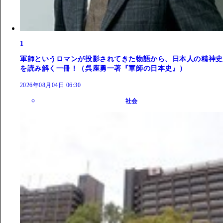
1
軍師というロマンが投影されてきた物語から、日本人の精神史
を読み解く一冊！（呉座勇一著『軍師の日本史』）
2026年08月04日 06:30
社会