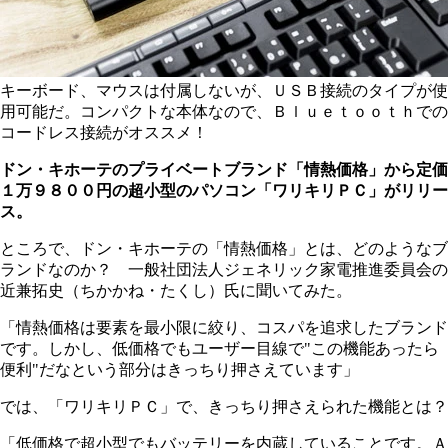
キーボード、マウスは付属しないが、ＵＳＢ接続のタイプが使
用可能だ。コンパクトな本体なので、Ｂｌｕｅｔｏｏｔｈでの
コードレス接続がオススメ！
ドン・キホーテのプライベートブランド「情熱価格」から定価
１万９８００円の超小型のパソコン「ワリキリＰＣ」がリリー
ス。
ところで、ドン・キホーテの「情熱価格」とは、どのようなブ
ランドなのか？ 一般社団法人ジェネリック家電推進委員会の
近兼拓史（ちかかね・たくし）氏に聞いてみた。
「情熱価格は要素を最小限に絞り、コスパを追求したブランド
です。しかし、低価格でもユーザー目線で"この機能あったら
便利"だなという部分はきっちり押さえています」
では、「ワリキリＰＣ」で、きっちり押さえられた機能とは？
「低価格で超小型でもバッテリーを内蔵していることです。Ａ