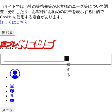
当サイトでは当社の提携先等がお客様のニーズ等について調
査・分析したり、お客様にお勧めの広告を表⽰する⽬的で
Cookie を使⽤する場合があります。
詳しくはこちら
閉じる
検
索
す
る
メニュ