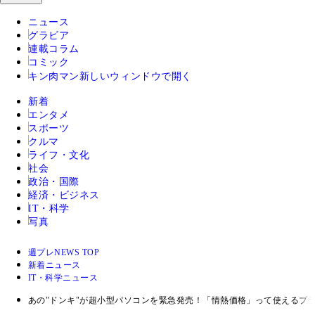
ニュース
グラビア
連載コラム
コミック
キン肉マン
新しいウィンドウで開く
新着
エンタメ
スポーツ
クルマ
ライフ・文化
社会
政治・国際
経済・ビジネス
IT・科学
写真
週プレNEWS TOP
新着ニュース
IT・科学ニュース
あの"ドンキ"が超小型パソコンを緊急発売！「情熱価格」って使えるブ