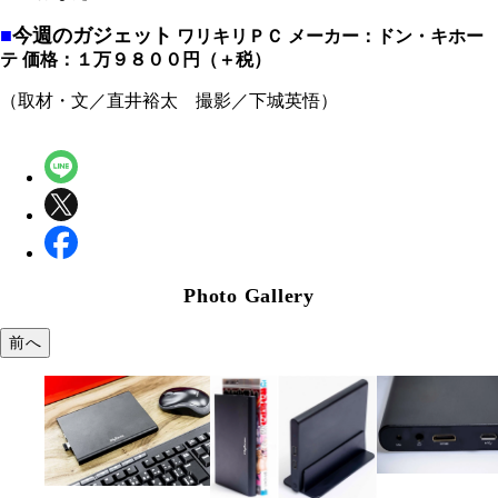
■
今週のガジェット
ワリキリＰＣ
メーカー：ドン・キホー
テ
価格：１万９８００円（＋税）
（取材・文／直井裕太 撮影／下城英悟）
Photo Gallery
前へ