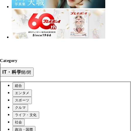
Category
IT・科学
開/閉
総合
エンタメ
スポーツ
クルマ
ライフ・文化
社会
政治・国際