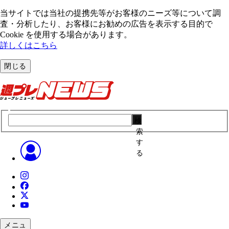
当サイトでは当社の提携先等がお客様のニーズ等について調
査・分析したり、お客様にお勧めの広告を表⽰する⽬的で
Cookie を使⽤する場合があります。
詳しくはこちら
閉じる
検
索
す
る
メニュ