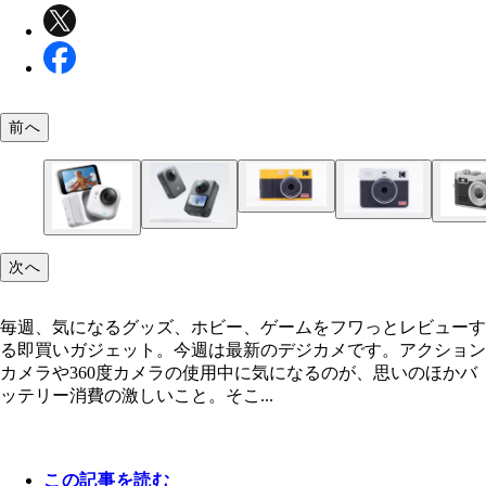
前へ
Kodak Mini Shot 2 ERA SAEDA／実勢価格2万80
Kodak Mini Shot 3 RETRO SAEDA／実勢価格2万2
Cookie サイトロンジャパン／実勢価格7900円前後
前後
次へ
Osmo 360 アドベンチャーコンボ DJI JAPAN／9万1
円
Insta360 GO Ultra Insta360 Japan／6万4800円（
毎週、気になるグッズ、ホビー、ゲームをフワっとレビューす
ト）
る即買いガジェット。今週は最新のデジカメです。アクション
カメラや360度カメラの使用中に気になるのが、思いのほかバ
ッテリー消費の激しいこと。そこ...
この記事を読む