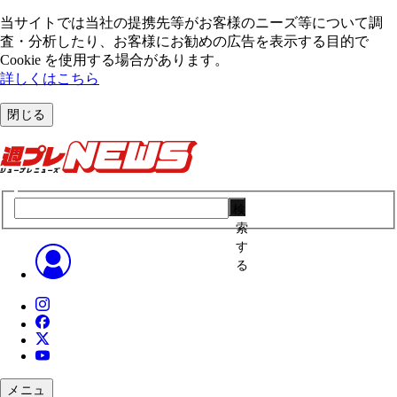
当サイトでは当社の提携先等がお客様のニーズ等について調
査・分析したり、お客様にお勧めの広告を表⽰する⽬的で
Cookie を使⽤する場合があります。
詳しくはこちら
閉じる
検
索
す
る
メニュ