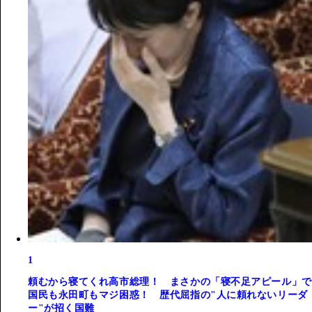
1
頼むから寝てくれ高市総理！ まさかの「寝不足アピール」で
国民も永田町もマジ困惑！ 歴代屈指の"人に頼れないリーダ
ー"が招く国難