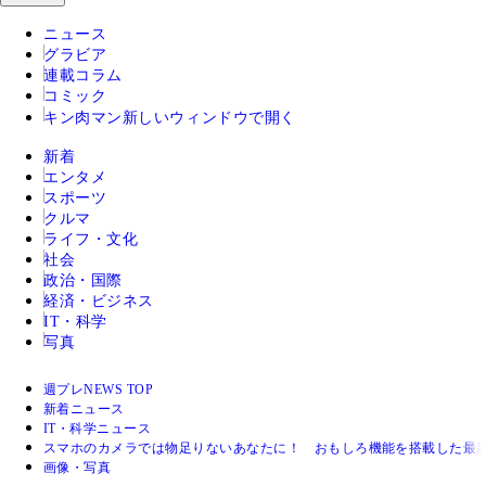
ニュース
グラビア
連載コラム
コミック
キン肉マン
新しいウィンドウで開く
新着
エンタメ
スポーツ
クルマ
ライフ・文化
社会
政治・国際
経済・ビジネス
IT・科学
写真
週プレNEWS TOP
新着ニュース
IT・科学ニュース
スマホのカメラでは物足りないあなたに！ おもしろ機能を搭載した最
画像・写真