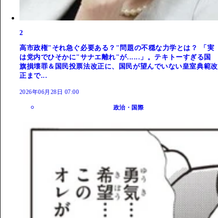
2
高市政権"それ急ぐ必要ある？"問題の不穏な力学とは？ 「実
は党内でひそかに"サナエ離れ"が......」。テキトーすぎる国
旗損壊罪＆国民投票法改正に、国民が望んでいない皇室典範改
正まで...
2026年06月28日 07:00
政治・国際