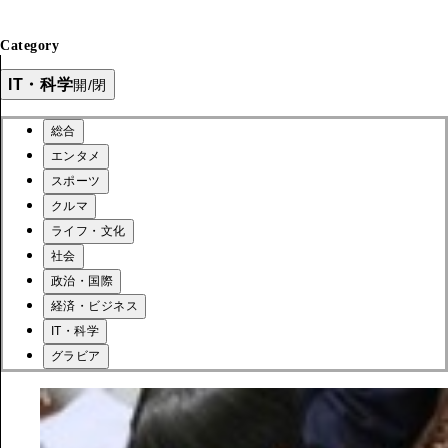
Category
IT・科学
開/閉
総合
エンタメ
スポーツ
クルマ
ライフ・文化
社会
政治・国際
経済・ビジネス
IT・科学
グラビア