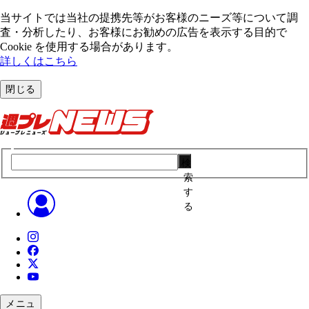
当サイトでは当社の提携先等がお客様のニーズ等について調
査・分析したり、お客様にお勧めの広告を表⽰する⽬的で
Cookie を使⽤する場合があります。
詳しくはこちら
閉じる
検
索
す
る
メニュ