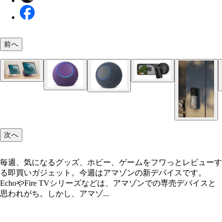
前へ
Echo Show 8 3万4980円 ※スタンドは別売り Ec
Ring Outdoor Cam Pro PoEモデル 4万9980円
Show 11 3万9980円 ※スタンドは別売り
Echo Dot Max 1万4980円
Fire TV Stick 4K Select 7980円
Echo Studio 3万9980円
次へ
毎週、気になるグッズ、ホビー、ゲームをフワっとレビューす
る即買いガジェット。今週はアマゾンの新デバイスです。
EchoやFire TVシリーズなどは、アマゾンでの専売デバイスと
思われがち。しかし、アマゾ...