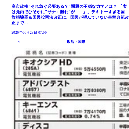
高市政権"それ急ぐ必要ある？"問題の不穏な力学とは？ 「実
は党内でひそかに"サナエ離れ"が......」。テキトーすぎる国
旗損壊罪＆国民投票法改正に、国民が望んでいない皇室典範改
正まで...
2026年06月28日 07:00
政治・国際