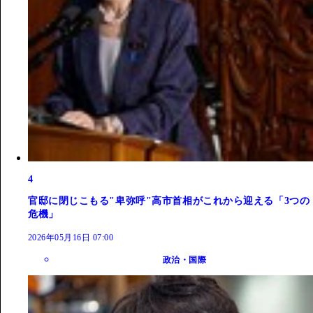
4
官邸に閉じこもる"卑弥呼"高市首相がこれから迎える「3つの
危機」
2026年05月16日 07:00
政治・国際