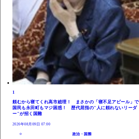
1
頼むから寝てくれ高市総理！ まさかの「寝不足アピール」で
国民も永田町もマジ困惑！ 歴代屈指の"人に頼れないリーダ
ー"が招く国難
2026年08月09日 07:00
政治・国際