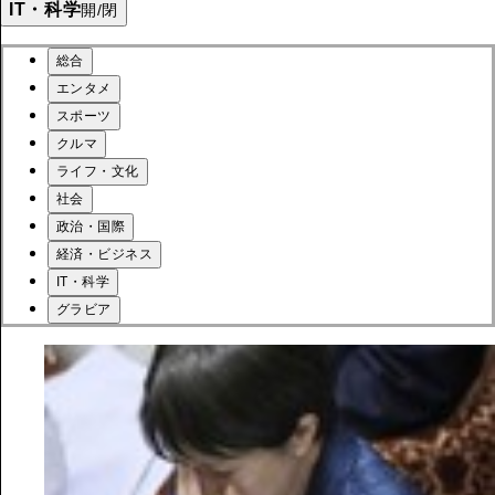
IT・科学
開/閉
総合
エンタメ
スポーツ
クルマ
ライフ・文化
社会
政治・国際
経済・ビジネス
IT・科学
グラビア