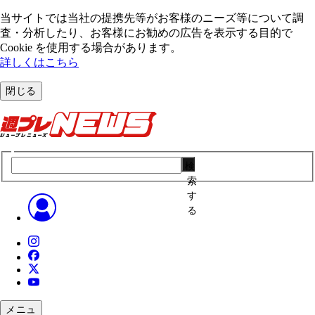
当サイトでは当社の提携先等がお客様のニーズ等について調
査・分析したり、お客様にお勧めの広告を表⽰する⽬的で
Cookie を使⽤する場合があります。
詳しくはこちら
閉じる
検
索
す
る
メニュ