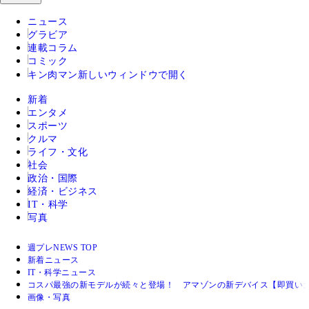
ニュース
グラビア
連載コラム
コミック
キン肉マン
新しいウィンドウで開く
新着
エンタメ
スポーツ
クルマ
ライフ・文化
社会
政治・国際
経済・ビジネス
IT・科学
写真
週プレNEWS TOP
新着ニュース
IT・科学ニュース
コスパ最強の新モデルが続々と登場！ アマゾンの新デバイス【即買い
画像・写真