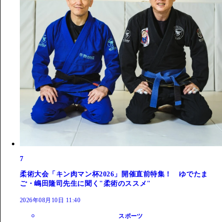
7
柔術大会「キン肉マン杯2026」開催直前特集！ ゆでたま
ご・嶋田隆司先生に聞く"柔術のススメ"
2026年08月10日 11:40
スポーツ