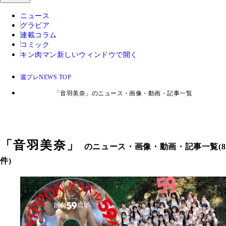
ニュース
グラビア
連載コラム
コミック
キン肉マン
新しいウィンドウで開く
週プレNEWS TOP
「音羽美奈」のニュース・画像・動画・記事一覧
「
音羽美奈
」
のニュース・画像・動画・記事一覧(8
件)