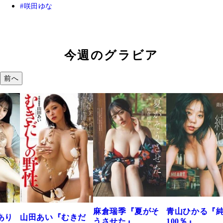
咲田ゆな
今週のグラビア
前へ
溝端 葵『もう
つの、あおい
で。』
2026年08月09日 12:
麻倉瑞季『夏がそ
青山ひかる『純度
きだ
うさせた』
100％』