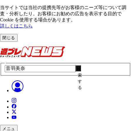
当サイトでは当社の提携先等がお客様のニーズ等について調
査・分析したり、お客様にお勧めの広告を表⽰する⽬的で
Cookie を使⽤する場合があります。
詳しくはこちら
閉じる
検
索
す
る
メニュ