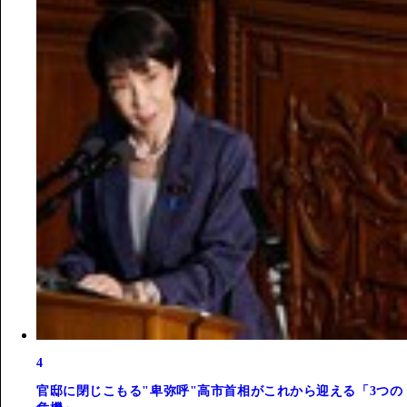
4
官邸に閉じこもる"卑弥呼"高市首相がこれから迎える「3つの