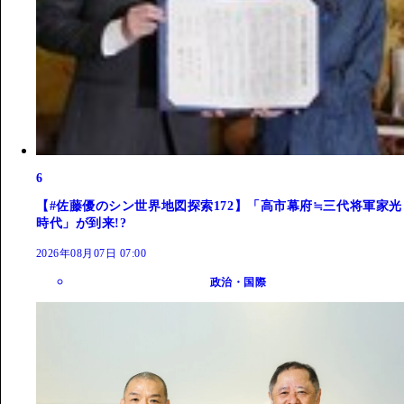
6
【#佐藤優のシン世界地図探索172】「高市幕府≒三代将軍家光
時代」が到来!?
2026年08月07日 07:00
政治・国際