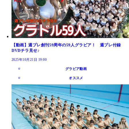
【動画】週プレ創刊59周年の59人グラビア！ 週プレ付録
DVDチラ見せ♪
2025年10月21日 19:00
グラビア動画
オススメ