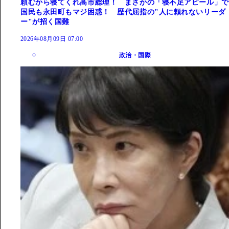
頼むから寝てくれ高市総理！ まさかの「寝不足アピール」で
国民も永田町もマジ困惑！ 歴代屈指の"人に頼れないリーダ
ー"が招く国難
2026年08月09日 07:00
政治・国際