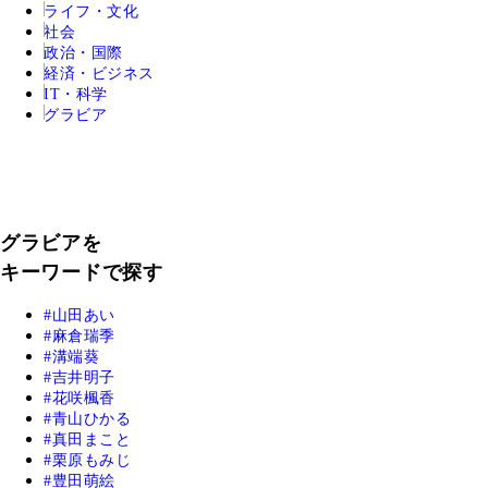
ライフ・文化
社会
政治・国際
経済・ビジネス
IT・科学
グラビア
グラビアを
キーワードで探す
山田あい
麻倉瑞季
溝端葵
吉井明子
花咲楓香
青山ひかる
真田まこと
栗原もみじ
豊田萌絵