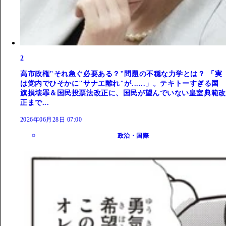
2
高市政権"それ急ぐ必要ある？"問題の不穏な力学とは？ 「実
は党内でひそかに"サナエ離れ"が......」。テキトーすぎる国
旗損壊罪＆国民投票法改正に、国民が望んでいない皇室典範改
正まで...
2026年06月28日 07:00
政治・国際