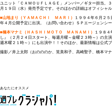
ユニット「ＣＡＭＯＵＦＬＡＧＥ」メンバー／ギター担当。３
月１９日（水）発売予定です。そのほかの詳細はオフィシャルブログでチェック。【
■山地まり（ＹＡＭＡＣＨＩ ＭＡＲＩ）
１９９４年６月２５
年４月公開予定に出演。（お問い合わせ）ＳＰエージェンシー
■橋本マナミ（ＨＡＳＨＩＭＯＴＯ ＭＡＮＡＭＩ）
１９８４
し』（２月２４日スタート、毎週月曜～金曜２３時～）の主演
週木曜２１時～）にも出演中！！そのほか、最新情報は公式ブログをチェック！【h
撮影／井上太郎（おのののか、筧美和子、高崎聖子、橋本マナ
あなたにオススメ