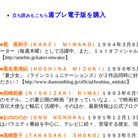
週プレ電子版を購入
立ち読みもこちら
■筧 美和子（ＫＡＫＥＩ ＭＩＷＡＫＯ）
１９９４年３月６
ーター（毎週木曜）として活躍中。また、１ｓｔオフィシャル
【http://ameblo.jp/kakei-miwako/】
■星名美津紀（ＨＯＳＨＩＮＡ ＭＩＺＵＫＩ）
１９９６年５
『夏少女』（ラインコミュニケーションズ）が２作品同時に好
ださい！【http://www.diamondblog.jp/official/hoshina_miduki/】
■西崎莉麻（ＮＩＳＨＩＺＡＫＩ ＲＩＭＡ）
１９９３年６月
のモデル。この夏公開の映画『好きっていいなよ。』で映画初
宣伝大使など幅広く活躍中。そのほか、最新情報は公式ブログ『リンリンリン』を
■おのののか（ＯＮＯ ＮＯＮＯＫＡ）
１９９１年１２月１３
はバラエティ番組を中心に、テレビに続々、登場する彼女。現在、１ｓｔ
■高崎聖子（ＴＡＫＡＳＡＫＩ ＳＨＯＫＯ）
１９９３年５月