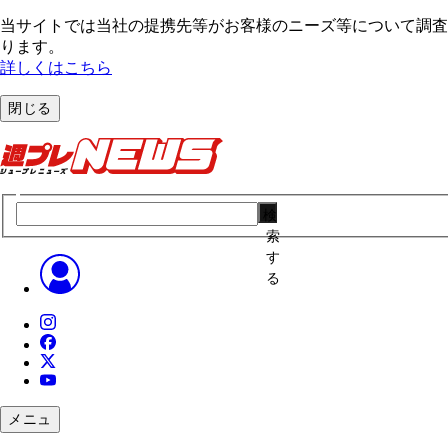
当サイトでは当社の提携先等がお客様のニーズ等について調査・
ります。
詳しくはこちら
閉じる
検
索
す
る
メニュ