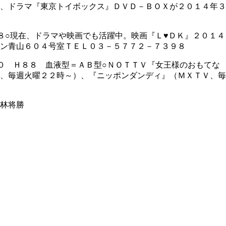
、ドラマ『東京トイボックス』ＤＶＤ－ＢＯＸが２０１４年３
８○現在、ドラマや映画でも活躍中。映画『Ｌ♥ＤＫ』２０１４
ン青山６０４号室ＴＥＬ０３－５７７２－７３９８
０ Ｈ８８ 血液型＝ＡＢ型○ＮＯＴＴＶ『女王様のおもてな
、毎週火曜２２時～）、『ニッポンダンディ』（ＭＸＴＶ、毎
林将勝