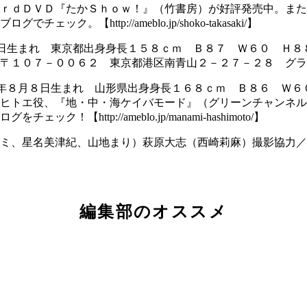
ｒｄＤＶＤ『たかＳｈｏｗ！』（竹書房）が好評発売中。また
http://ameblo.jp/shoko-takasaki/】
日生まれ 東京都出身身長１５８ｃｍ Ｂ８７ Ｗ６０ Ｈ８
〒１０７－００６２ 東京都港区南青山２－２７－２８ グラ
年８月８日生まれ 山形県出身身長１６８ｃｍ Ｂ８６ Ｗ６
ヒトエ役、『地・中・海ケイバモード』（グリーンチャンネル
ttp://ameblo.jp/manami-hashimoto/】
ミ、星名美津紀、山地まり）萩原大志（西崎莉麻）撮影協力／
編集部のオススメ