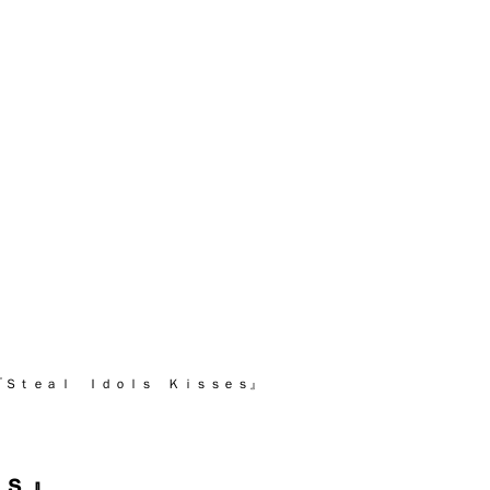
『Ｓｔｅａｌ Ｉｄｏｌｓ Ｋｉｓｓｅｓ』
ｅｓ』