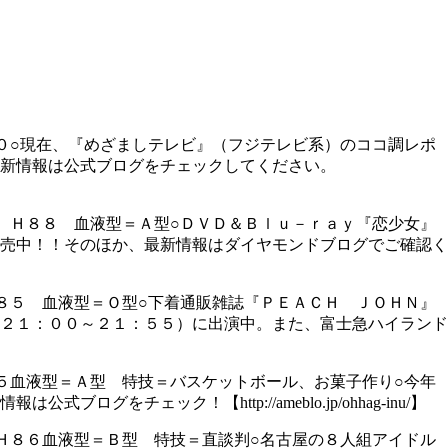
０○現在、『めざましテレビ』（フジテレビ系）のココ調レポ
新情報は公式ブログをチェックしてください。
 Ｈ８８ 血液型＝Ａ型○ＤＶＤ＆Ｂｌｕ－ｒａｙ『恋少女』
売中！！そのほか、最新情報はダイヤモンドブログでご確認く
８５ 血液型＝Ｏ型○下着通販雑誌『ＰＥＡＣＨ ＪＯＨＮ』
２１：００～２１：５５）に出演中。また、富士急ハイランド
】
５血液型＝Ａ型 特技＝バスケットボール、お菓子作り○今年
ック！【http://ameblo.jp/ohhag-inu/】
Ｈ８６血液型＝Ｂ型 特技＝直談判○名古屋の８人組アイドル