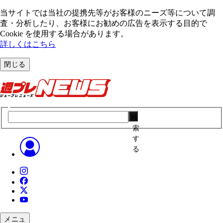
当サイトでは当社の提携先等がお客様のニーズ等について調
査・分析したり、お客様にお勧めの広告を表⽰する⽬的で
Cookie を使⽤する場合があります。
詳しくはこちら
閉じる
検
索
す
る
メニュ