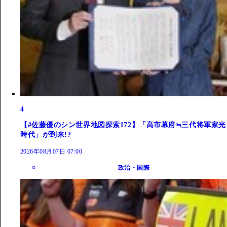
4
【#佐藤優のシン世界地図探索172】「高市幕府≒三代将軍家光
時代」が到来!?
2026年08月07日 07:00
政治・国際