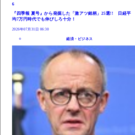
6
『四季報 夏号』から発掘した「激アツ銘柄」25選!! 日経平
均7万円時代でも伸びしろ十分！
2026年07月31日 06:30
経済・ビジネス