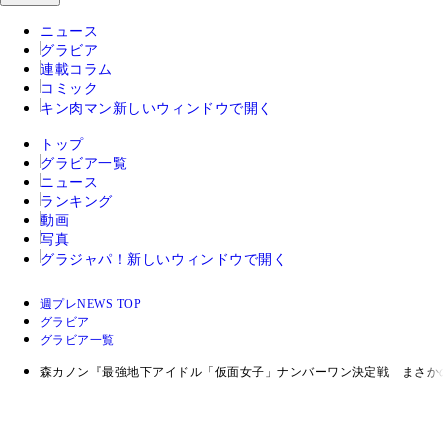
ニュース
グラビア
連載コラム
コミック
キン肉マン
新しいウィンドウで開く
トップ
グラビア一覧
ニュース
ランキング
動画
写真
グラジャパ！
新しいウィンドウで開く
週プレNEWS TOP
グラビア
グラビア一覧
森カノン『最強地下アイドル「仮面女子」ナンバーワン決定戦 まさか