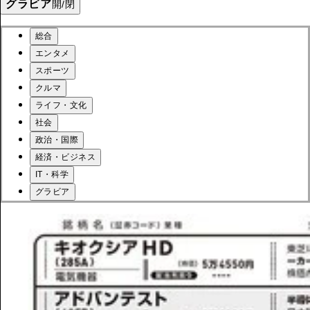
グラビア
開/閉
総合
エンタメ
スポーツ
クルマ
ライフ・文化
社会
政治・国際
経済・ビジネス
IT・科学
グラビア