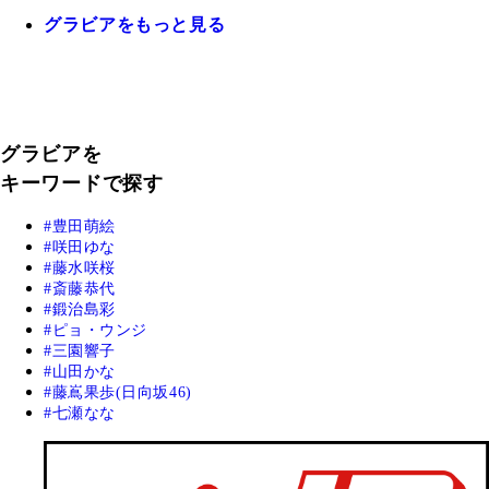
グラビアをもっと見る
グラビアを
キーワードで探す
豊田萌絵
咲田ゆな
藤水咲桜
斎藤恭代
鍛治島彩
ピョ・ウンジ
三園響子
山田かな
藤嶌果歩(日向坂46)
七瀬なな