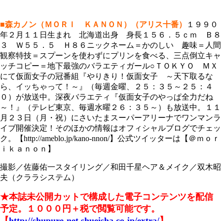
■森カノン
（ＭＯＲＩ ＫＡＮＯＮ）
（アリス十番）
１９９０
年２月１１日生まれ 北海道出身 身長１５６．５ｃｍ Ｂ８
３ Ｗ５５．５ Ｈ８６ニックネーム＝かのしい 趣味＝人間
観察特技＝スプーンを使わずにプリンを食べる、三点倒立キャ
ッチコピー＝地下最強のバラエティガール○ＴＯＫＹＯ ＭＸ
にて仮面女子の冠番組『やりきり！仮面女子 ～天下取るな
ら、イッちゃって！～』（毎週金曜、２５：３５～２５：４
０）が放送中。深夜バラエティ『仮面女子のやっぱ全力だね
～！』（テレビ東京、毎週水曜２６：３５～）も放送中。１１
月２３日（月・祝）にさいたまスーパーアリーナでワンマンラ
イブ開催決定！そのほかの情報はオフィシャルブログでチェッ
ク。【http://ameblo.jp/kano-nnon/】公式ツイッターは【＠ｍｏｒ
ｉｋａｎｏｎ】
撮影／佐藤佑一スタイリング／和田千星ヘア＆メイク／双木昭
夫（クララシステム）
★本誌未公開カットで構成した電子コンテンツを配信
予定。
１０００円＋税で閲覧可能です。
【
http://shupure-net.shueisha.co.jp/extra/
】