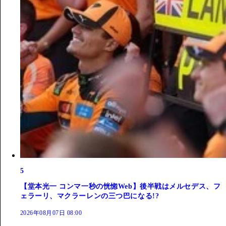
5
【堂本光一 コンマ一秒の恍惚Web】後半戦はメルセデス、フ
ェラーリ、マクラーレンの三つ巴になる!?
2026年08月07日 08:00