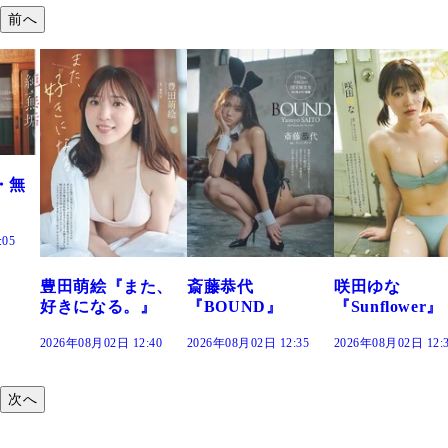
前へ
た、
斎藤恭代
咲田ゆな
藤水咲桜『花
』
『BOUND』
『Sunflower』
だまり』
:40
2026年08月02日 12:35
2026年08月02日 12:30
2026年08月02日 12:
次へ