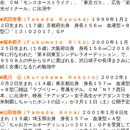
在、ＣＭ「モンスターストライク」、「東京ガス」、広告「栄
光ゼミナール」に出演中
■武田杏香（Ｔａｋｅｄａ Ｋｙｏｕｋａ）
１９９９年１月２
２日生まれ（１７歳）京都府出身 身長１５６㎝ 血液型＝Ｂ
型◯「ミスｉＤ２０１７」ＧＰ
■福本莉子（Ｆｕｋｕｍｏｔｏ Ｒｉｋｏ）
２０００年１１月
２５日生まれ（１６歳）大阪府出身 身長１５６㎝◯２０１６
年に行なわれた「第８回東宝シンデレラオーディション」で、
９５０８人の中からＧＰに選ばれる。沢口靖子や長澤まさみに
続く女優になるため勉強中
■黒川 心（Ｋｕｒｏｋａｗａ Ｋｏｋｏｒｏ）
２００２年１
０月２日生まれ（１４歳）東京都出身 身長１５７㎝ 血液型
＝Ｂ型◯雑誌『ラブベリー』専属モデル。ＣＭ「ＮＴＴ西日
本」に出演中。映画『チア☆ダン～女子高生がチアダンスで全
米制覇しちゃったホントの話～』が３月１１日（土）公開予定
■山田杏奈（Ｙａｍａｄａ Ａｎｎａ）
２００１年１月８日生
まれ（１５歳）埼玉県出身 身長１５７㎝ 血液型＝Ａ型
◯「ちゃおガールオーディション☆２０１１」ＧＰを受賞して