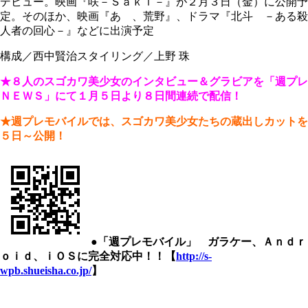
デビュー。映画『咲－Ｓａｋｉ－』が２月３日（金）に公開予
定。そのほか、映画『あゝ、荒野』、ドラマ『北斗 －ある殺
人者の回心－』などに出演予定
構成／西中賢治スタイリング／上野 珠
★８人のスゴカワ美少女のインタビュー＆グラビアを「週プレ
ＮＥＷＳ」にて１月５日より８日間連続で配信！
★週プレモバイルでは、スゴカワ美少女たちの蔵出しカットを
５日～公開！
●「週プレモバイル」 ガラケー、Ａｎｄｒ
ｏｉｄ、ｉＯＳに完全対応中！！【
http://s-
wpb.shueisha.co.jp/
】