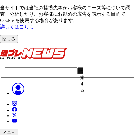
当サイトでは当社の提携先等がお客様のニーズ等について調
査・分析したり、お客様にお勧めの広告を表⽰する⽬的で
Cookie を使⽤する場合があります。
詳しくはこちら
閉じる
検
索
す
る
メニュ