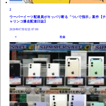
2
ウーバーイーツ配達員がキッパリ断る「ついで指示」案件【チ
ャリンコ爆走配達日誌】
2026年07月02日 07:00
社会