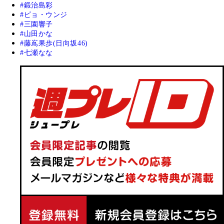
鍛治島彩
ピョ・ウンジ
三園響子
山田かな
藤嶌果歩(日向坂46)
七瀬なな