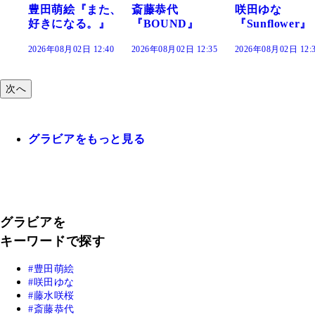
『また、
斎藤恭代
咲田ゆな
藤水咲桜
る。』
『BOUND』
『Sunflower』
だまり』
2日 12:40
2026年08月02日 12:35
2026年08月02日 12:30
2026年08月02
次へ
グラビアをもっと見る
グラビアを
キーワードで探す
豊田萌絵
咲田ゆな
藤水咲桜
斎藤恭代