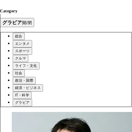
Category
グラビア
開/閉
総合
エンタメ
スポーツ
クルマ
ライフ・文化
社会
政治・国際
経済・ビジネス
IT・科学
グラビア