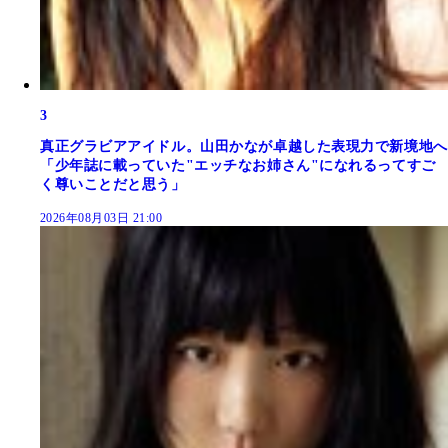
3
真正グラビアアイドル。山田かなが卓越した表現力で新境地へ
「少年誌に載っていた"エッチなお姉さん"になれるってすご
く尊いことだと思う」
2026年08月03日 21:00