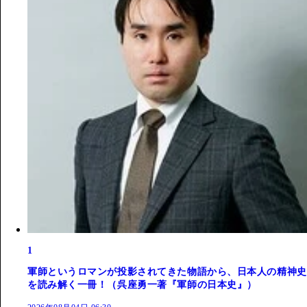
1
軍師というロマンが投影されてきた物語から、日本人の精神史
を読み解く一冊！（呉座勇一著『軍師の日本史』）