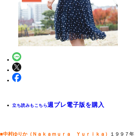
週プレ電子版を購入
立ち読みもこちら
■中村ゆりか（Ｎａｋａｍｕｒａ Ｙｕｒｉｋａ）
１９９７年