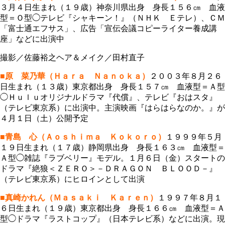
３月４日生まれ（１９歳）神奈川県出身 身長１５６㎝ 血液
型＝Ｏ型◯テレビ『シャキーン！』（ＮＨＫ Ｅテレ）、ＣＭ
「富士通エフサス」、広告「宣伝会議コピーライター養成講
座」などに出演中
撮影／佐藤裕之ヘア＆メイク／田村直子
■原 菜乃華（Ｈａｒａ Ｎａｎｏｋａ）
２００３年８月２６
日生まれ（１３歳）東京都出身 身長１５７㎝ 血液型＝Ａ型
◯Ｈｕｌｕオリジナルドラマ『代償』、テレビ『おはスタ』
（テレビ東京系）に出演中。主演映画『はらはらなのか。』が
４月１日（土）公開予定
■青島 心（Ａｏｓｈｉｍａ Ｋｏｋｏｒｏ）
１９９９年５月
１９日生まれ（１７歳）静岡県出身 身長１６３㎝ 血液型＝
Ａ型◯雑誌『ラブベリー』モデル。１月６日（金）スタートの
ドラマ『絶狼＜ＺＥＲＯ＞－ＤＲＡＧＯＮ ＢＬＯＯＤ－』
（テレビ東京系）にヒロインとして出演
■真崎かれん（Ｍａｓａｋｉ Ｋａｒｅｎ）
１９９７年８月１
６日生まれ（１９歳）東京都出身 身長１６６㎝ 血液型＝Ａ
型◯ドラマ『ラストコップ』（日本テレビ系）などに出演。現