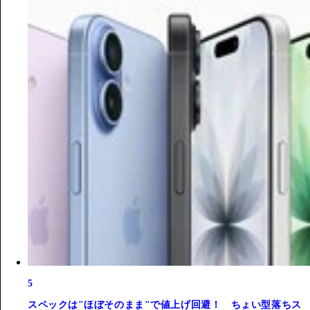
5
スペックは"ほぼそのまま"で値上げ回避！ ちょい型落ちス