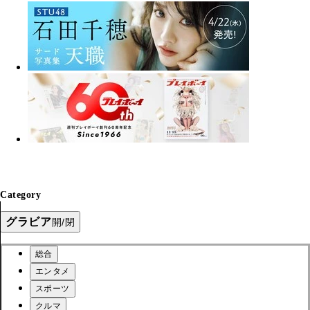
Category
グラビア
開/閉
総合
エンタメ
スポーツ
クルマ