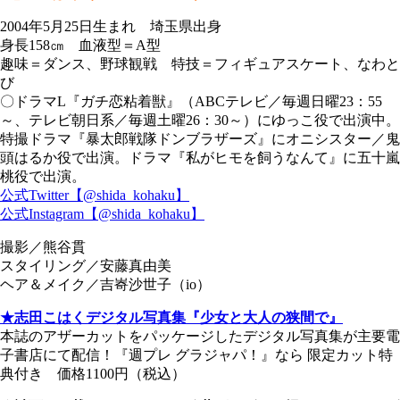
2004年5月25日生まれ 埼玉県出身
身長158㎝ 血液型＝A型
趣味＝ダンス、野球観戦 特技＝フィギュアスケート、なわと
び
〇ドラマL『ガチ恋粘着獣』（ABCテレビ／毎週日曜23：55
～、テレビ朝日系／毎週土曜26：30～）にゆっこ役で出演中。
特撮ドラマ『暴太郎戦隊ドンブラザーズ』にオニシスター／鬼
頭はるか役で出演。ドラマ『私がヒモを飼うなんて』に五十嵐
桃役で出演。
公式Twitter【@shida_kohaku】
公式Instagram【@shida_kohaku】
撮影／熊谷貫
スタイリング／安藤真由美
ヘア＆メイク／吉
㟢
沙世子（io）
★志田こはくデジタル写真集『少女と大人の狭間で』
本誌のアザーカットをパッケージしたデジタル写真集が主要電
子書店にて配信！『週プレ グラジャパ！』なら 限定カット特
典付き 価格1100円（税込）