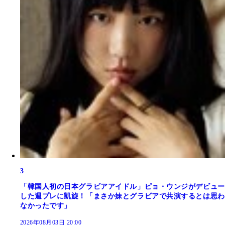
3
「韓国人初の日本グラビアアイドル」ピョ・ウンジがデビュー
した週プレに凱旋！「まさか妹とグラビアで共演するとは思わ
なかったです」
2026年08月03日 20:00