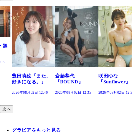
た、
斎藤恭代
咲田ゆな
藤水咲桜『花
』
『BOUND』
『Sunflower』
だまり』
:40
2026年08月02日 12:35
2026年08月02日 12:30
2026年08月02日 12:
次へ
グラビアをもっと見る