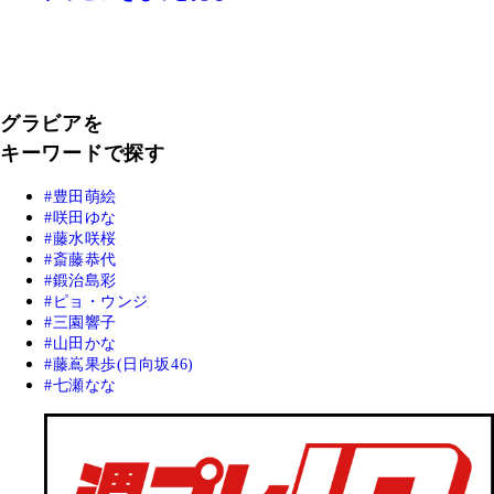
グラビアを
キーワードで探す
豊田萌絵
咲田ゆな
藤水咲桜
斎藤恭代
鍛治島彩
ピョ・ウンジ
三園響子
山田かな
藤嶌果歩(日向坂46)
七瀬なな