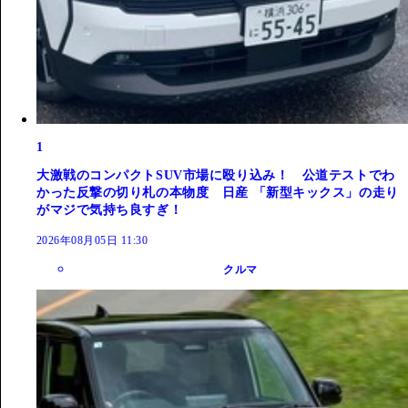
1
大激戦のコンパクトSUV市場に殴り込み！ 公道テストでわ
かった反撃の切り札の本物度 日産 「新型キックス」の走り
がマジで気持ち良すぎ！
2026年08月05日 11:30
クルマ