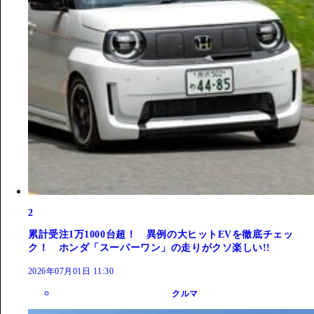
2
累計受注1万1000台超！ 異例の大ヒットEVを徹底チェッ
ク！ ホンダ「スーパーワン」の走りがクソ楽しい!!
2026年07月01日 11:30
クルマ