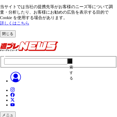
当サイトでは当社の提携先等がお客様のニーズ等について調
査・分析したり、お客様にお勧めの広告を表⽰する⽬的で
Cookie を使⽤する場合があります。
詳しくはこちら
閉じる
検
索
す
る
メニュ