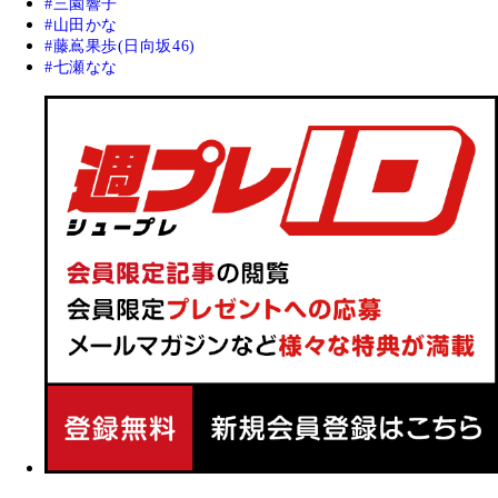
三園響子
山田かな
藤嶌果歩(日向坂46)
七瀬なな