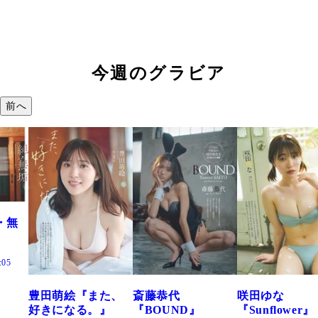
今週のグラビア
前へ
た、
斎藤恭代
咲田ゆな
藤水咲桜『花
』
『BOUND』
『Sunflower』
だまり』