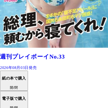
週刊プレイボーイNo.33
2026年08月03日発売
紙の本で購入
開/閉
電子版で購入
開/閉