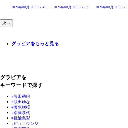
:40
2026年08月02日 12:35
2026年08月02日 12:30
2026年08月02日 12:
次へ
グラビアをもっと見る
グラビアを
キーワードで探す
豊田萌絵
咲田ゆな
藤水咲桜
斎藤恭代
鍛治島彩
ピョ・ウンジ