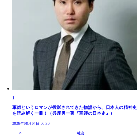
1
軍師というロマンが投影されてきた物語から、日本人の精神史
を読み解く一冊！（呉座勇一著『軍師の日本史』）
2026年08月04日 06:30
社会