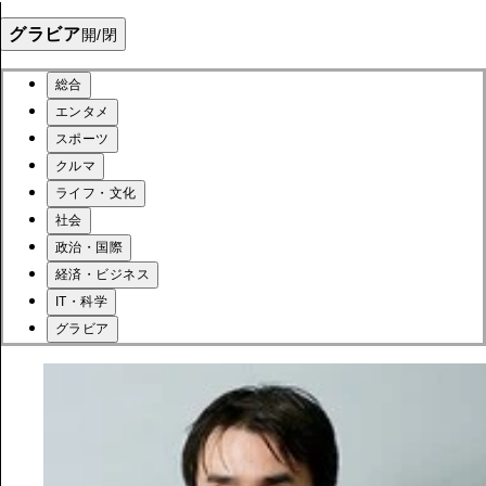
グラビア
開/閉
総合
エンタメ
スポーツ
クルマ
ライフ・文化
社会
政治・国際
経済・ビジネス
IT・科学
グラビア