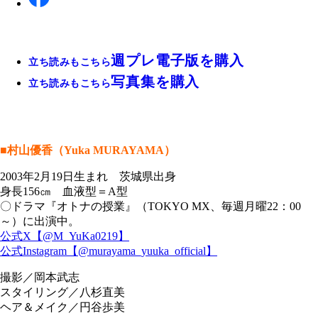
週プレ電子版を購入
立ち読みもこちら
写真集を購入
立ち読みもこちら
■村山優香（Yuka MURAYAMA）
2003年2月19日生まれ 茨城県出身
身長156㎝ 血液型＝A型
〇ドラマ『オトナの授業』（TOKYO MX、毎週月曜22：00
～）に出演中。
公式X【@M_YuKa0219】
公式Instagram【@murayama_yuuka_official】
撮影／岡本武志
スタイリング／八杉直美
ヘア＆メイク／円谷歩美