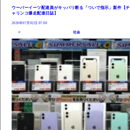
ウーバーイーツ配達員がキッパリ断る「ついで指示」案件【チ
ャリンコ爆走配達日誌】
2026年07月02日 07:00
社会