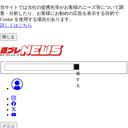
当サイトでは当社の提携先等がお客様のニーズ等について調
査・分析したり、お客様にお勧めの広告を表⽰する⽬的で
Cookie を使⽤する場合があります。
詳しくはこちら
閉じる
検
索
す
る
メニュ