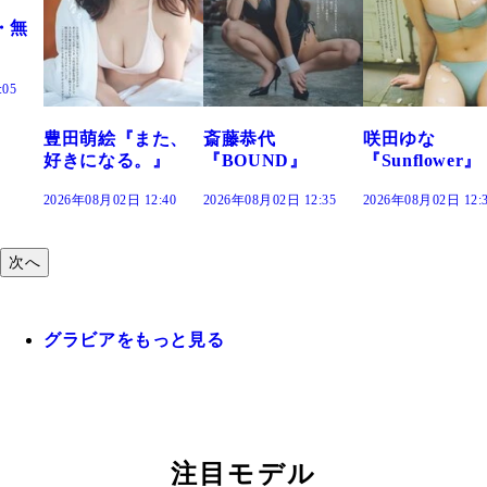
た、
斎藤恭代
咲田ゆな
藤水咲桜『花
』
『BOUND』
『Sunflower』
だまり』
:40
2026年08月02日 12:35
2026年08月02日 12:30
2026年08月02日 12:
次へ
グラビアをもっと見る
注目モデル