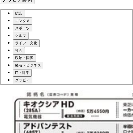
総合
エンタメ
スポーツ
クルマ
ライフ・文化
社会
政治・国際
経済・ビジネス
IT・科学
グラビア