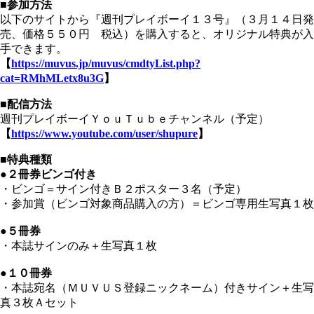
■参加方法
以下のサイトから『週刊プレイボーイ１３号』（３月１４日発
売、価格５５０円 税込）を購入すると、オリジナル特典が入
手できます。
【
https://muvus.jp/muvus/cmdtyList.php?
cat=RMhMLetx8u3G
】
■配信方法
週刊プレイボーイＹｏｕＴｕｂｅチャンネル（予定）
【
https://www.youtube.com/user/shupure
】
■特典種類
●２冊券ビンゴ付き
・ビンゴ＝サイン付きＢ２ポスター３名（予定）
・参加賞（ビンゴ対象商品購入の方）＝ビンゴ専用生写真１枚
●５冊券
・本誌サインのみ＋生写真１枚
●１０冊券
・本誌宛名（ＭＵＶＵＳ登録ニックネーム）付きサイン＋生写
真３枚Ａセット