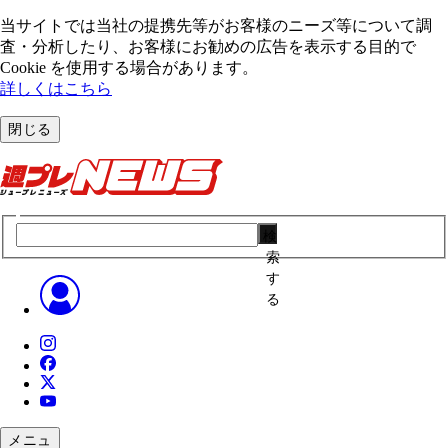
当サイトでは当社の提携先等がお客様のニーズ等について調
査・分析したり、お客様にお勧めの広告を表⽰する⽬的で
Cookie を使⽤する場合があります。
詳しくはこちら
閉じる
検
索
す
る
メニュ