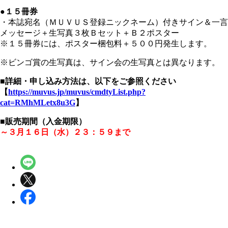
●１５冊券
・本誌宛名（ＭＵＶＵＳ登録ニックネーム）付きサイン＆一言
メッセージ＋生写真３枚Ｂセット＋Ｂ２ポスター
※１５冊券には、ポスター梱包料＋５００円発生します。
※ビンゴ賞の生写真は、サイン会の生写真とは異なります。
■詳細・申し込み方法は、以下をご参照ください
【
https://muvus.jp/muvus/cmdtyList.php?
cat=RMhMLetx8u3G
】
■販売期間（入金期限）
～３月１６日（水）２３：５９まで