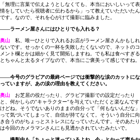
「無理に言葉で伝えようとしなくても、本当においしいって表
情をしていたら視聴者に伝わるから」って教えていただいたん
です。なので、それを心がけて撮影に臨みました。
――ラーメン屋さんにはひとりでも入れる？
奥山
私、唯一ひとりで入れるお店がラーメン屋さんかもしれ
ないです。せっかくの一杯を失敗したくないので、ネットのコ
メント欄とかは細かく見て開拓しますね。でも私は食べすぎる
とちゃんと太るタイプなので、本当にご褒美って感じですね。
――今号のグラビアの最終ページでは衝撃的な涙のカットにな
っていますが、あの涙の理由を教えてください。
奥山
お芝居の役だったり、グラビア撮影での設定だったり
と、何かしらの"キャラクター"を与えていただくと楽なんです
けどね。そうでないありのままの自分って「何もないんだな」
って気づいてしまって、自信が持てなくて。そういう自分に向
き合うのがちょっとストレスになっていたんです。そのあたり
は今回のカメラマンさんにも見透かされていたみたいで。
――撮影中も「ちょっと迷っているよね、今」とかって声をか