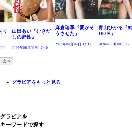
つの、あおい
で。』
2026年08月09日 12:
麻倉瑞季『夏がそ
青山ひかる『純度
きだ
うさせた』
100％』
2026年08月09日 12:35
2026年08月09日 12:30
:40
次へ
グラビアをもっと見る
グラビアを
キーワードで探す