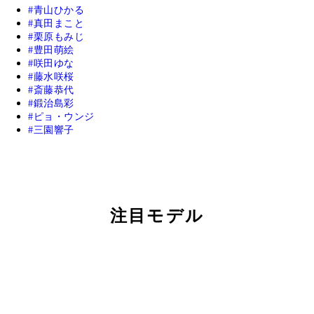
青山ひかる
真田まこと
栗原もみじ
豊田萌絵
咲田ゆな
藤水咲桜
斎藤恭代
鍛治島彩
ピョ・ウンジ
三園響子
注目モデル