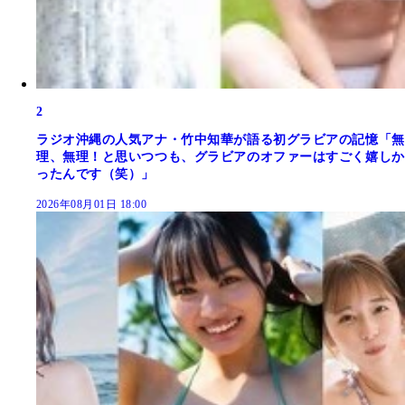
2
ラジオ沖縄の人気アナ・竹中知華が語る初グラビアの記憶「無
理、無理！と思いつつも、グラビアのオファーはすごく嬉しか
ったんです（笑）」
2026年08月01日 18:00