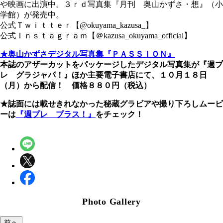
や映画に出演中。３ｒｄ写真集『月刊 奥山かずさ・想』（小
学館）が発売中。
公式Ｔｗｉｔｔｅｒ【@okuyama_kazusa_】
公式Ｉｎｓｔａｇｒａｍ【＠kazusa_okuyama_official】
★奥山かずさデジタル写真集『ＰＡＳＳＩＯＮ』
本誌のアザーカットをパッケージしたデジタル写真集が『週プ
レ グラジャパ！』ほか主要電子書店にて、１０月１８日
（月）から配信！ 価格８８０円（税込）
★誌面には載せきれなかった秘蔵グラビアや撮り下ろしムービ
ーは
『週プレ プラス！』
をチェック！
Photo Gallery
前へ