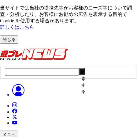
当サイトでは当社の提携先等がお客様のニーズ等について調
査・分析したり、お客様にお勧めの広告を表⽰する⽬的で
Cookie を使⽤する場合があります。
詳しくはこちら
閉じる
検
索
す
る
メニュ