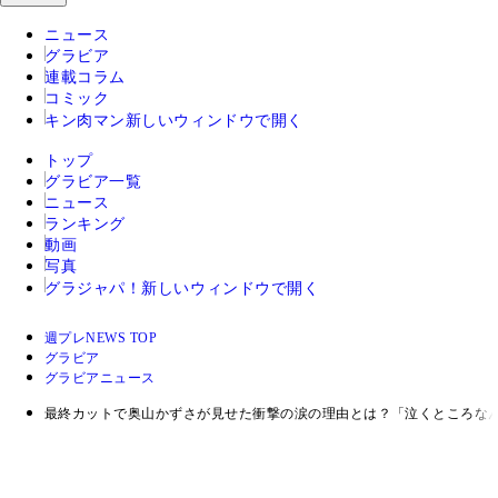
ニュース
グラビア
連載コラム
コミック
キン肉マン
新しいウィンドウで開く
トップ
グラビア一覧
ニュース
ランキング
動画
写真
グラジャパ！
新しいウィンドウで開く
週プレNEWS TOP
グラビア
グラビアニュース
最終カットで奥山かずさが見せた衝撃の涙の理由とは？「泣くところな