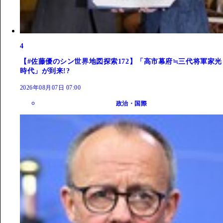
4
【#佐藤優のシン世界地図探索172】「高市幕府≒三代将軍家光
時代」が到来!?
2026年08月07日 07:00
政治・国際