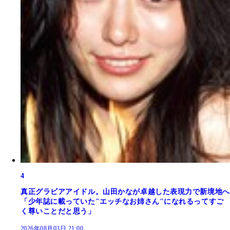
4
真正グラビアアイドル。山田かなが卓越した表現力で新境地へ
「少年誌に載っていた"エッチなお姉さん"になれるってすご
く尊いことだと思う」
2026年08月03日 21:00