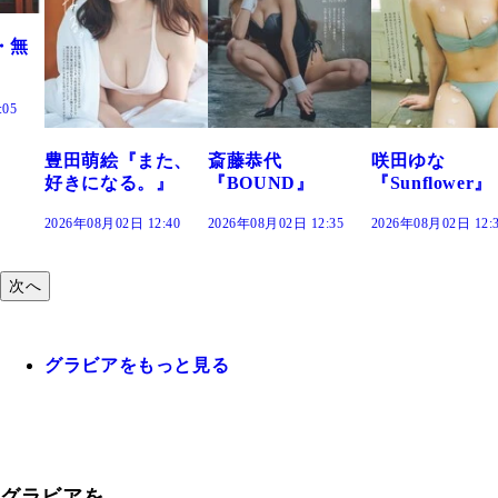
た、
斎藤恭代
咲田ゆな
藤水咲桜『花
』
『BOUND』
『Sunflower』
だまり』
:40
2026年08月02日 12:35
2026年08月02日 12:30
2026年08月02日 12:
次へ
グラビアをもっと見る
グラビアを