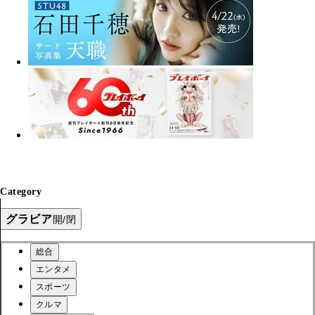
Category
グラビア
開/閉
総合
エンタメ
スポーツ
クルマ