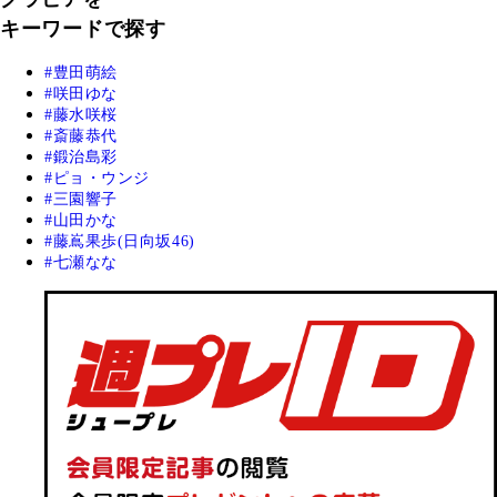
キーワードで探す
豊田萌絵
咲田ゆな
藤水咲桜
斎藤恭代
鍛治島彩
ピョ・ウンジ
三園響子
山田かな
藤嶌果歩(日向坂46)
七瀬なな