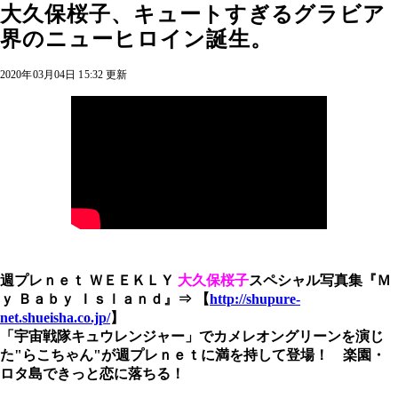
大久保桜子、キュートすぎるグラビア
界のニューヒロイン誕生。
2020年03月04日 15:32 更新
週プレｎｅｔ ＷＥＥＫＬＹ
大久保桜子
スペシャル写真集『Ｍ
ｙ Ｂａｂｙ Ｉｓｌａｎｄ』⇒ 【
http://shupure-
net.shueisha.co.jp/
】
「宇宙戦隊キュウレンジャー」でカメレオングリーンを演じ
た"らこちゃん"が週プレｎｅｔに満を持して登場！ 楽園・
ロタ島できっと恋に落ちる！