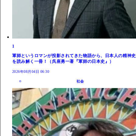
1
軍師というロマンが投影されてきた物語から、日本人の精神史
を読み解く一冊！（呉座勇一著『軍師の日本史』）
2026年08月04日 06:30
社会