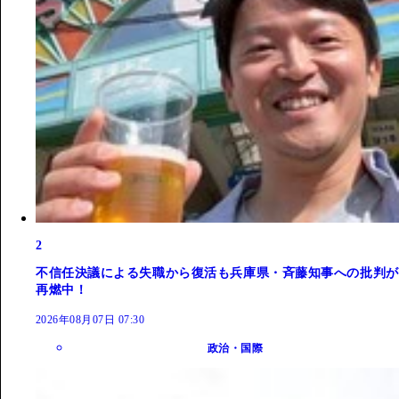
2
不信任決議による失職から復活も兵庫県・斉藤知事への批判が
再燃中！
2026年08月07日 07:30
政治・国際