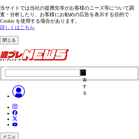
当サイトでは当社の提携先等がお客様のニーズ等について調
査・分析したり、お客様にお勧めの広告を表⽰する⽬的で
Cookie を使⽤する場合があります。
詳しくはこちら
閉じる
検
索
す
る
メニュ