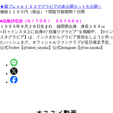
★週プレｎｅｔ ＥＸでグラビアの未公開カットを公開！
価格１１００円（税込）＊閲覧可能期間７日間
■似鳥沙也加（ＮＩＴＯＲＩ ＳＡＹＡＫＡ）
１９９３年９月２８日生まれ 福岡県出身 身長１６４㎝
○日々インスタ上に自身の"自撮りグラビア"を掲載中。【#イン
スタグラビア】は、インスタからグラビア発信をしようと作っ
たハッシュタグ。オフィシャルファンクラブが近日発足予定。
公式Twitter【@nitori_sayaka】公式Instagram【@uw.sayaka】
オススメ動画