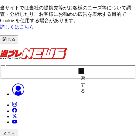
当サイトでは当社の提携先等がお客様のニーズ等について調
査・分析したり、お客様にお勧めの広告を表⽰する⽬的で
Cookie を使⽤する場合があります。
詳しくはこちら
閉じる
検
索
す
る
メニュ