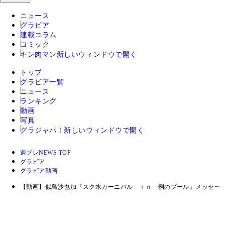
ニュース
グラビア
連載コラム
コミック
キン肉マン
新しいウィンドウで開く
トップ
グラビア一覧
ニュース
ランキング
動画
写真
グラジャパ！
新しいウィンドウで開く
週プレNEWS TOP
グラビア
グラビア動画
【動画】似鳥沙也加『スク水カーニバル ｉｎ 例のプール』メッセー