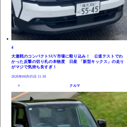
4
大激戦のコンパクトSUV市場に殴り込み！ 公道テストでわ
かった反撃の切り札の本物度 日産 「新型キックス」の走り
がマジで気持ち良すぎ！
2026年08月05日 11:30
クルマ