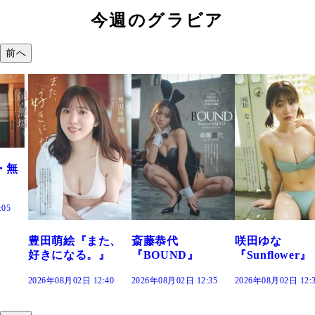
今週のグラビア
前へ
た、
斎藤恭代
咲田ゆな
藤水咲桜『花
』
『BOUND』
『Sunflower』
だまり』
:40
2026年08月02日 12:35
2026年08月02日 12:30
2026年08月02日 12: