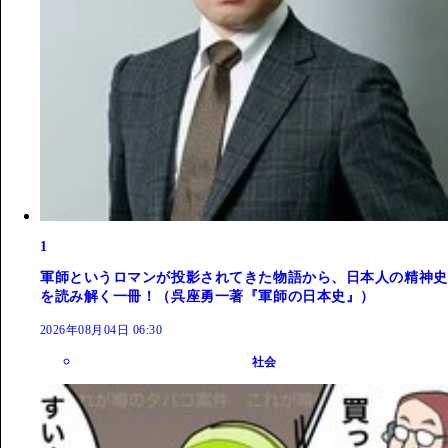
1
軍師というロマンが投影されてきた物語から、日本人の精神史
を読み解く一冊！（呉座勇一著『軍師の日本史』）
2026年08月04日 06:30
社会