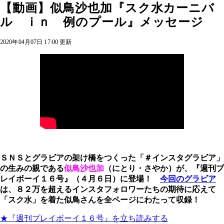
【動画】似鳥沙也加『スク水カーニバ
ル ｉｎ 例のプール』メッセージ
2020年04月07日 17:00 更新
ＳＮＳとグラビアの架け橋をつくった「＃インスタグラビア」
の生みの親である
似鳥沙也加
（にとり・さやか）
が、『週刊プ
レイボーイ１６号』（４月６日）に登場！
今回のグラビア
は、８２万を超えるインスタフォロワーたちの期待に応えて
「スク水」を着た似鳥さんを全ページにわたって収録！
★『週刊プレイボーイ１６号』を立ち読みする