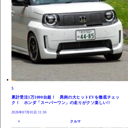
5
累計受注1万1000台超！ 異例の大ヒットEVを徹底チェッ
ク！ ホンダ「スーパーワン」の走りがクソ楽しい!!
2026年07月01日 11:30
クルマ