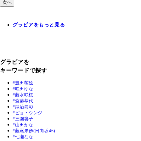
次へ
グラビアをもっと見る
グラビアを
キーワードで探す
豊田萌絵
咲田ゆな
藤水咲桜
斎藤恭代
鍛治島彩
ピョ・ウンジ
三園響子
山田かな
藤嶌果歩(日向坂46)
七瀬なな