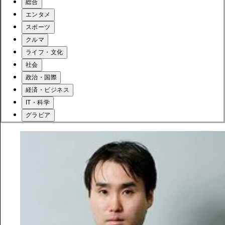
総合
エンタメ
スポーツ
クルマ
ライフ・文化
社会
政治・国際
経済・ビジネス
IT・科学
グラビア