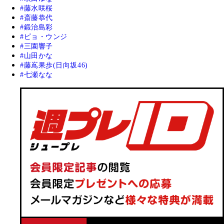
藤水咲桜
斎藤恭代
鍛治島彩
ピョ・ウンジ
三園響子
山田かな
藤嶌果歩(日向坂46)
七瀬なな