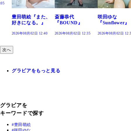
た、
斎藤恭代
咲田ゆな
藤水咲桜『花
』
『BOUND』
『Sunflower』
だまり』
:40
2026年08月02日 12:35
2026年08月02日 12:30
2026年08月02日 12:
次へ
グラビアをもっと見る
グラビアを
キーワードで探す
豊田萌絵
咲田ゆな