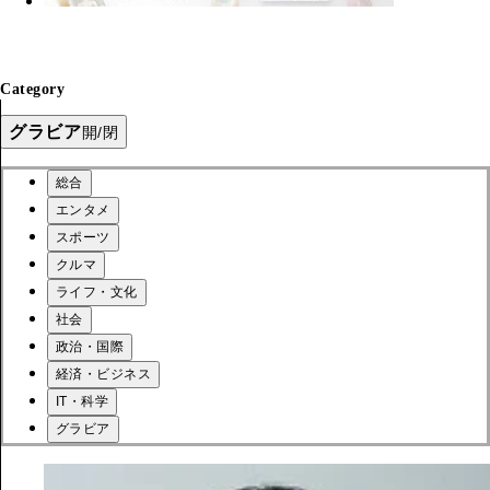
Category
グラビア
開/閉
総合
エンタメ
スポーツ
クルマ
ライフ・文化
社会
政治・国際
経済・ビジネス
IT・科学
グラビア