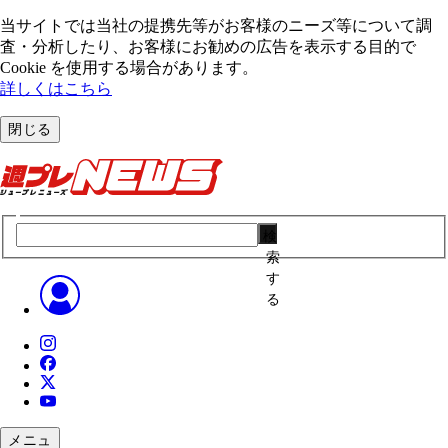
当サイトでは当社の提携先等がお客様のニーズ等について調
査・分析したり、お客様にお勧めの広告を表⽰する⽬的で
Cookie を使⽤する場合があります。
詳しくはこちら
閉じる
検
索
す
る
メニュ