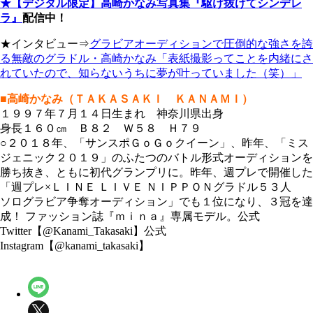
★【デジタル限定】高崎かなみ写真集『駆け抜けてシンデレ
ラ』
配信中！
★インタビュー⇒
グラビアオーディションで圧倒的な強さを誇
る無敵のグラドル・高崎かなみ「表紙撮影ってことを内緒にさ
れていたので、知らないうちに夢が叶っていました（笑）」
■高崎かなみ（ＴＡＫＡＳＡＫＩ ＫＡＮＡＭＩ）
１９９７年７月１４日生まれ 神奈川県出身
身長１６０㎝ Ｂ８２ Ｗ５８ Ｈ７９
○２０１８年、「サンスポＧｏＧｏクイーン」、昨年、「ミス
ジェニック２０１９」のふたつのバトル形式オーディションを
勝ち抜き、ともに初代グランプリに。昨年、週プレで開催した
「週プレ×ＬＩＮＥ ＬＩＶＥ ＮＩＰＰＯＮグラドル５３人
ソログラビア争奪オーディション」でも１位になり、３冠を達
成！ ファッション誌『ｍｉｎａ』専属モデル。公式
Twitter【@Kanami_Takasaki】公式
Instagram【@kanami_takasaki】