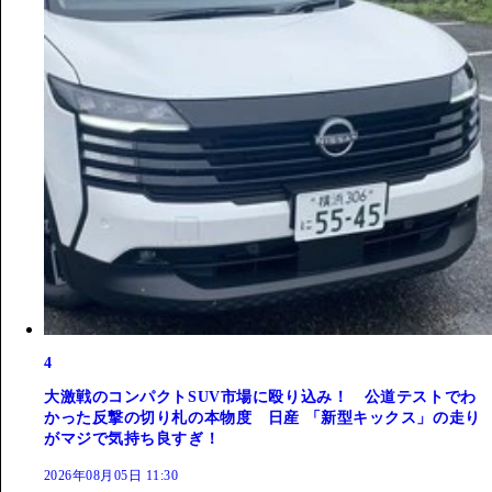
4
大激戦のコンパクトSUV市場に殴り込み！ 公道テストでわ
かった反撃の切り札の本物度 日産 「新型キックス」の走り
がマジで気持ち良すぎ！
2026年08月05日 11:30