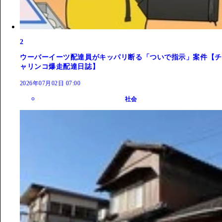
2
ウーバーイーツ配達員がキッパリ断る「ついで指示」案件【チ
ャリンコ爆走配達日誌】
2026年07月02日 07:00
社会