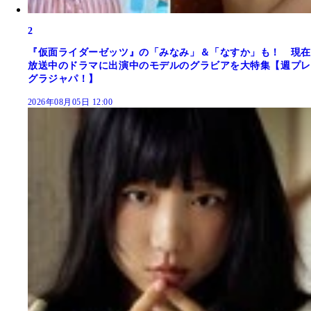
2
『仮面ライダーゼッツ』の「みなみ」＆「なすか」も！ 現在
放送中のドラマに出演中のモデルのグラビアを大特集【週プレ
グラジャパ！】
2026年08月05日 12:00