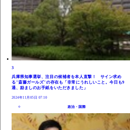
3
兵庫県知事選挙、注目の候補者を本人直撃！ サイン求め
る"斎藤ガールズ"の存在も「非常にうれしいこと。今日も9
通、励ましのお手紙をいただきました」
2024年11月05日 07:10
政治・国際