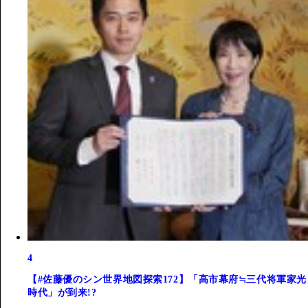
4
【#佐藤優のシン世界地図探索172】「高市幕府≒三代将軍家光
時代」が到来!?