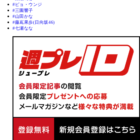
ピョ・ウンジ
三園響子
山田かな
藤嶌果歩(日向坂46)
七瀬なな