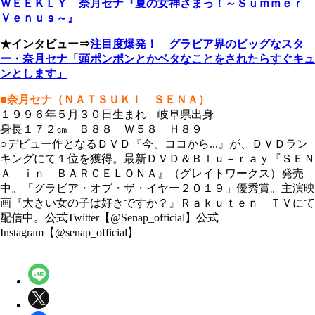
ＷＥＥＫＬＹ 奈月セナ『夏の女神さまっ！～Ｓｕｍｍｅｒ
Ｖｅｎｕｓ～』
★インタビュー⇒
注目度爆発！ グラビア界のビッグなスタ
ー・奈月セナ「頭ポンポンとかベタなことをされたらすぐキュ
ンとします」
■奈月セナ（ＮＡＴＳＵＫＩ ＳＥＮＡ）
１９９６年５月３０日生まれ 岐阜県出身
身長１７２㎝ Ｂ８８ Ｗ５８ Ｈ８９
○デビュー作となるＤＶＤ『今、ココから...』が、ＤＶＤラン
キングにて１位を獲得。最新ＤＶＤ＆Ｂｌｕ－ｒａｙ『ＳＥＮ
Ａ ｉｎ ＢＡＲＣＥＬＯＮＡ』（グレイトワークス）発売
中。「グラビア・オブ・ザ・イヤー２０１９」優秀賞。主演映
画『大きい女の子は好きですか？』Ｒａｋｕｔｅｎ ＴＶにて
配信中。公式Twitter【@Senap_official】公式
Instagram【@senap_official】