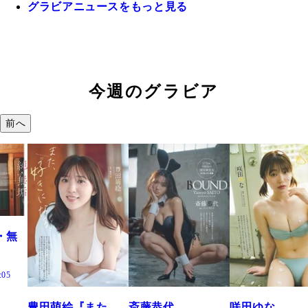
グラビアニュースをもっと見る
今週のグラビア
前へ
た、
斎藤恭代
咲田ゆな
藤水咲桜『花