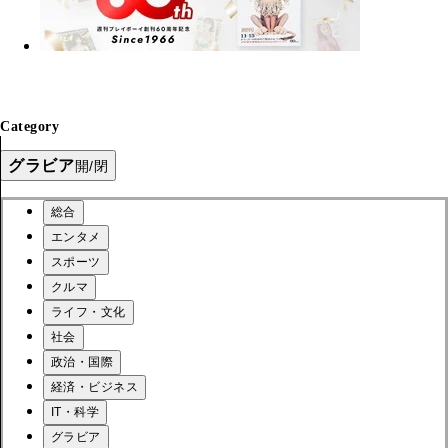
Category
グラビア
開/閉
総合
エンタメ
スポーツ
クルマ
ライフ・文化
社会
政治・国際
経済・ビジネス
IT・科学
グラビア