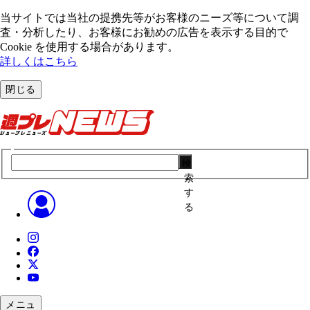
当サイトでは当社の提携先等がお客様のニーズ等について調
査・分析したり、お客様にお勧めの広告を表⽰する⽬的で
Cookie を使⽤する場合があります。
詳しくはこちら
閉じる
検
索
す
る
メニュ