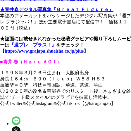
★青井春デジタル写真集『Ｇｒｅａｔ Ｆｉｇｕｒｅ』
本誌のアザーカットをパッケージしたデジタル写真集が『週プ
レ グラジャパ！』ほか主要電子書店にて配信中！ 価格１１
００円（税込）
★誌面には載せきれなかった秘蔵グラビアや撮り下ろしムービ
ーは
『週プレ プラス！』
をチェック！
【
https://www.grajapa.shueisha.co.jp/plus
】
■青井 春（Ｈａｒｕ ＡＯＩ）
１９９８年３月２６日生まれ 大阪府出身
身長１６４㎝ Ｂ９０（Ｉｃｕｐ） Ｗ５８ Ｈ８３
血液型＝Ｏ型 特技＝韓国語、華道、茶道、箏曲
◯２０２０年の改名＆芸能界でのリスタート後、さまざまな雑
誌で"チート級スタイル"のグラビアを披露し活躍中。
公式Twitter&公式Instagram&公式TikTok【@harujjang26】