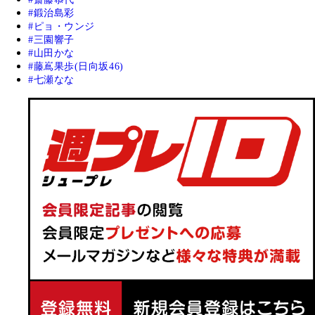
鍛治島彩
ピョ・ウンジ
三園響子
山田かな
藤嶌果歩(日向坂46)
七瀬なな