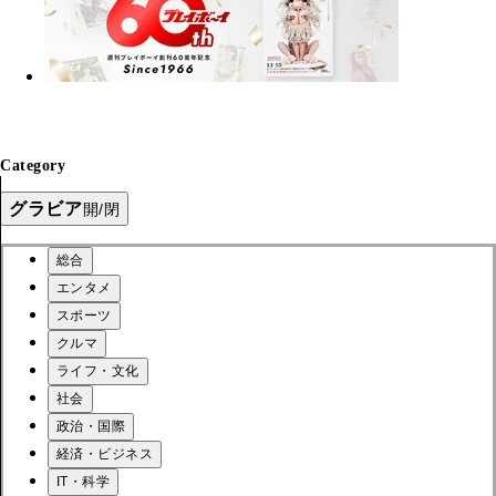
Category
グラビア
開/閉
総合
エンタメ
スポーツ
クルマ
ライフ・文化
社会
政治・国際
経済・ビジネス
IT・科学