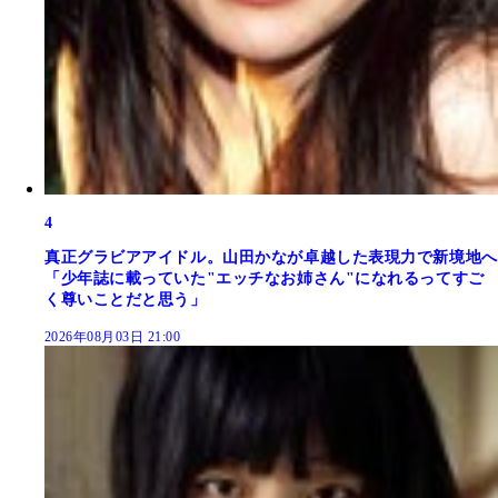
4
真正グラビアアイドル。山田かなが卓越した表現力で新境地へ
「少年誌に載っていた"エッチなお姉さん"になれるってすご
く尊いことだと思う」
2026年08月03日 21:00