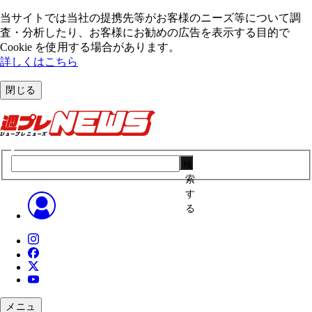
当サイトでは当社の提携先等がお客様のニーズ等について調
査・分析したり、お客様にお勧めの広告を表⽰する⽬的で
Cookie を使⽤する場合があります。
詳しくはこちら
閉じる
検
索
す
る
メニュ