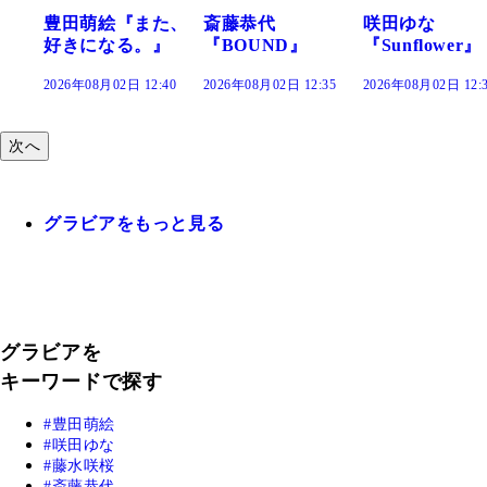
た、
斎藤恭代
咲田ゆな
藤水咲桜『花
』
『BOUND』
『Sunflower』
だまり』
:40
2026年08月02日 12:35
2026年08月02日 12:30
2026年08月02日 12:
次へ
グラビアをもっと見る
グラビアを
キーワードで探す
豊田萌絵
咲田ゆな
藤水咲桜
斎藤恭代