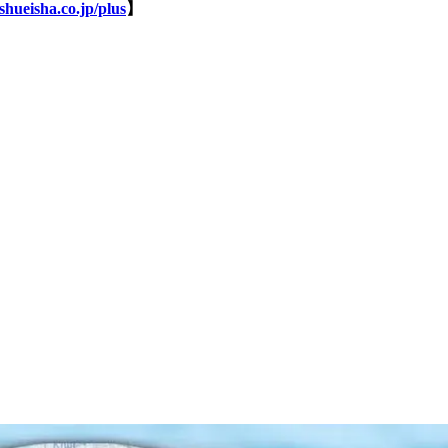
shueisha.co.jp/plus
】