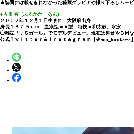
★誌面には載せきれなかった秘蔵グラビアや撮り下ろしムービ
●古川 杏（ふるかわ・あん）
２００２年１２月１日生まれ 大阪府出身
身長１６７.５ｃｍ 血液型＝Ａ型 特技＝和太鼓、水泳
◯雑誌『ＪＳガール』でモデルデビュー。現在は舞台やＣＭな
公式Ｔｗｉｔｔｅｒ＆Ｉｎｓｔａｇｒａｍ【＠ann_furukawa