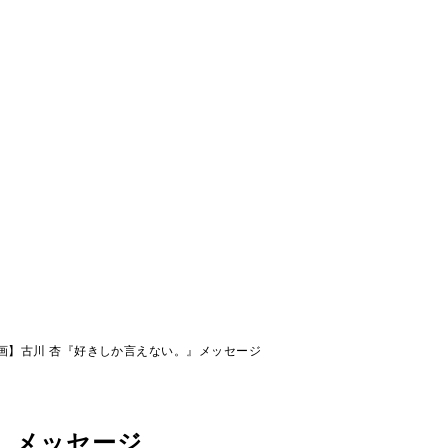
画】古川 杏『好きしか言えない。』メッセージ
』メッセージ