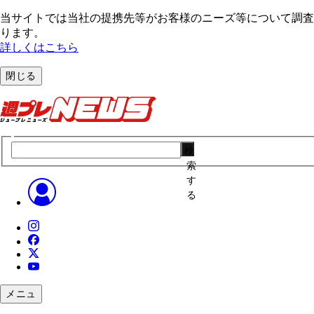
当サイトでは当社の提携先等がお客様のニーズ等について調査・
ります。
詳しくはこちら
閉じる
検
索
す
る
メニュ