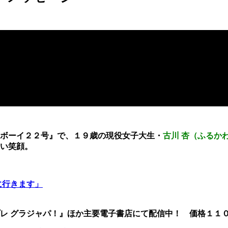
ボーイ２２号』で、１９歳の現役女子大生・
古川 杏（ふるか
い笑顔。
に行きます」
レ グラジャパ！』ほか主要電子書店にて配信中！ 価格１１