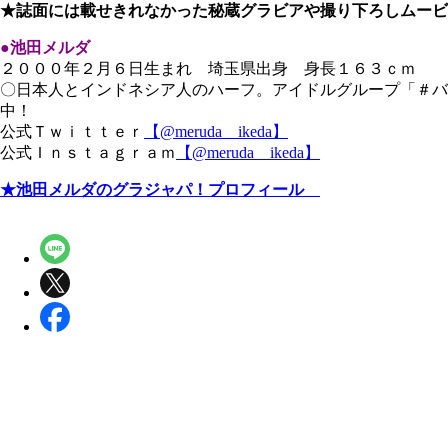
★誌面には載せきれなかった秘蔵グラビアや撮り下ろしムービ
●池田メルダ
２０００年２月６日生まれ 埼玉県出身 身長１６３ｃｍ
〇日本人とインドネシア人のハーフ。アイドルグループ「＃バ
中！
公式Ｔｗｉｔｔｅｒ
【@meruda__ikeda】
公式Ｉｎｓｔａｇｒａｍ
【@meruda__ikeda】
★池田メルダのグラジャパ！プロフィール