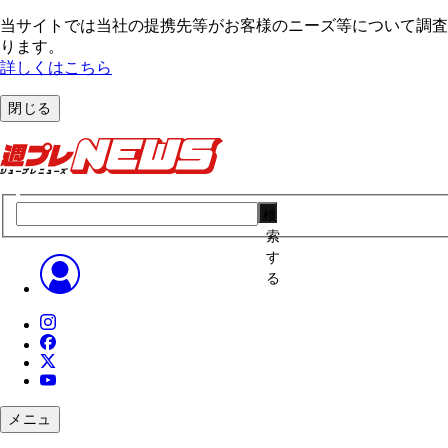
当サイトでは当社の提携先等がお客様のニーズ等について調査・
ります。
詳しくはこちら
閉じる
検
索
す
る
メニュ