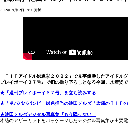
2022年09月02日 19:00 更新
「ＴＩＦアイドル総選挙２０２２」で見事優勝したアイドルグ
プレイボーイ３７号』で初の撮り下ろしとなる今回、水着姿で
★『週刊プレイボーイ３７号』を立ち読みする
★「＃ババババンビ」緑色担当の池田メルダ「念願のＴＩＦの
★池田メルダデジタル写真集『もう隠せない』
本誌のアザーカットをパッケージしたデジタル写真集が主要電