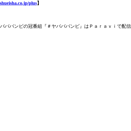
shueisha.co.jp/plus
】
バババンビの冠番組『＃ヤバババンビ』はＰａｒａｖｉで配信