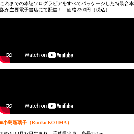
これまでの本誌ソログラビアをすべてパッケージした特装合本
版が主要電子書店にて配信！ 価格2200円（税込）
■小島瑠璃子（Ruriko KOJIMA）
1993年12月23日生まれ 千葉県出身 身長157㎝