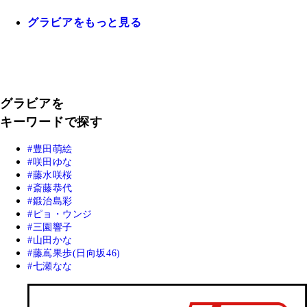
グラビアをもっと見る
グラビアを
キーワードで探す
豊田萌絵
咲田ゆな
藤水咲桜
斎藤恭代
鍛治島彩
ピョ・ウンジ
三園響子
山田かな
藤嶌果歩(日向坂46)
七瀬なな