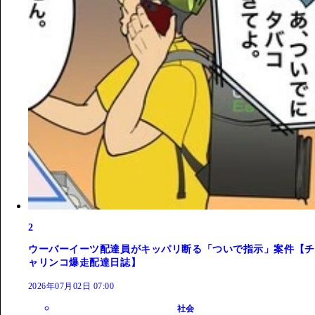
2
ウーバーイーツ配達員がキッパリ断る「ついで指示」案件【チ
ャリンコ爆走配達日誌】
2026年07月02日 07:00
社会