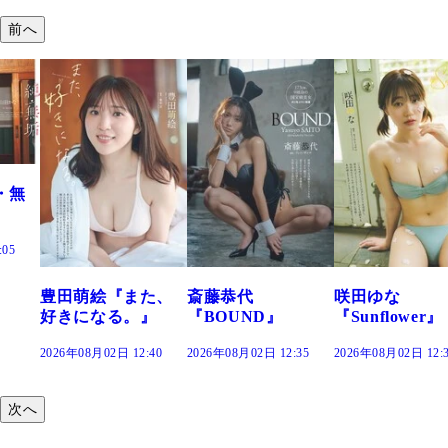
前へ
た、
斎藤恭代
咲田ゆな
藤水咲桜『花
』
『BOUND』
『Sunflower』
だまり』
:40
2026年08月02日 12:35
2026年08月02日 12:30
2026年08月02日 12:
次へ