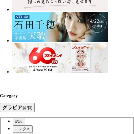
Category
グラビア
開/閉
総合
エンタメ