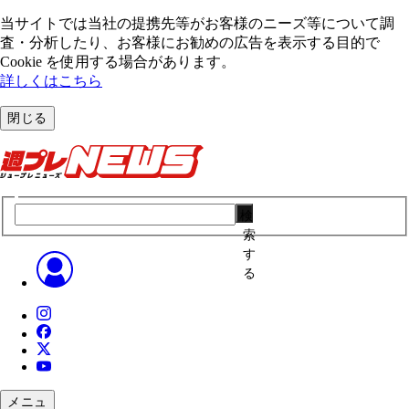
当サイトでは当社の提携先等がお客様のニーズ等について調
査・分析したり、お客様にお勧めの広告を表⽰する⽬的で
Cookie を使⽤する場合があります。
詳しくはこちら
閉じる
検
索
す
る
メニュ