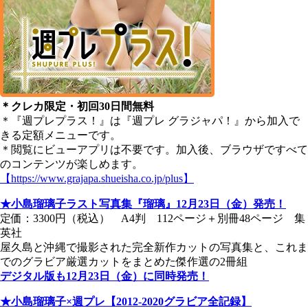
＊クレカ限定・初回30日間無料
＊『週プレプラス！』は『週プレ グラジャパ！』から加入で
きる定額メニューです。
＊閲覧にビューアプリは不要です。加入後、ブラウザですべて
のコンテンツが楽しめます。
【https://www.grajapa.shueisha.co.jp/plus】
★小島瑠璃子ラスト写真集『瑠璃』12月23日（金）発売！
定価：3300円（税込） A4判 112ページ＋別冊48ページ 集
英社
屋久島と沖縄で撮影された完全新作カットの写真集と、これま
でのグラビア厳選カットをまとめた傑作選の2冊組
デジタル版も12月23日（金）に同時発売！
★小島瑠璃子×週プレ【2012-2020グラビア全記録】