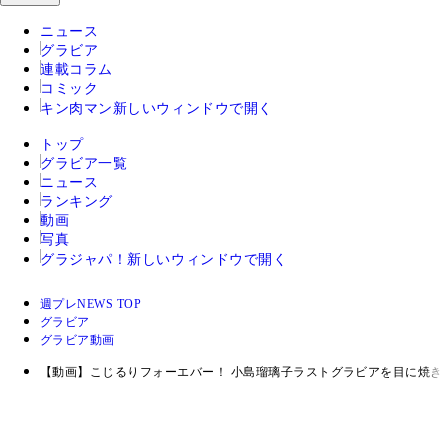
ニュース
グラビア
連載コラム
コミック
キン肉マン
新しいウィンドウで開く
トップ
グラビア一覧
ニュース
ランキング
動画
写真
グラジャパ！
新しいウィンドウで開く
週プレNEWS TOP
グラビア
グラビア動画
【動画】こじるりフォーエバー！ 小島瑠璃子ラストグラビアを目に焼き