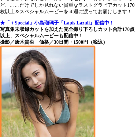
ど、ここだけでしか見れない貴重なラストグラビアカット170
枚以上＆スペシャルムービーを４週に渡ってお届けします！
★「＋Special」小島瑠璃子「Lapis Lazuli」配信中！
写真集未収録カットを加えた完全撮り下ろしカット合計170点
以上、スペシャルムービーも配信中！
撮影／唐木貴央 価格／30日間・1500円（税込）