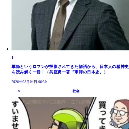
1
軍師というロマンが投影されてきた物語から、日本人の精神史
を読み解く一冊！（呉座勇一著『軍師の日本史』）
2026年08月04日 06:30
社会