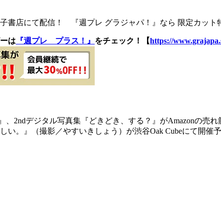
書店にて配信！ 『週プレ グラジャパ！』なら 限定カット特
ーは
『週プレ プラス！』
をチェック！【
https://www.grajapa.
、2ndデジタル写真集『どきどき、する？』がAmazonの売れ
い。』（撮影／やすいきしょう）が渋谷Oak Cubeにて開催