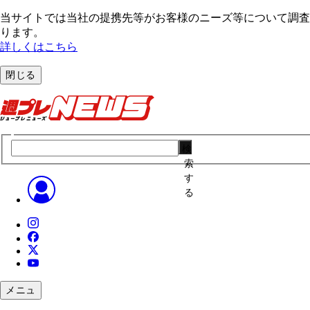
当サイトでは当社の提携先等がお客様のニーズ等について調査・
ります。
詳しくはこちら
閉じる
検
索
す
る
メニュ