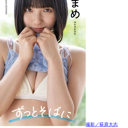
撮影／荻原大志