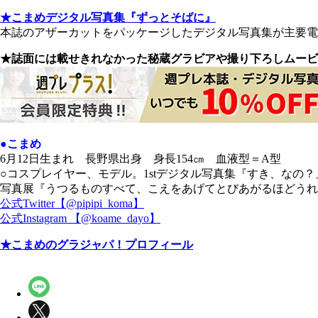
★こまめデジタル写真集『ずっとそばに』
本誌のアザーカットをパッケージしたデジタル写真集が主要電子
★誌面には載せきれなかった秘蔵グラビアや撮り下ろしムービ
●こまめ
6月12日生まれ 長野県出身 身長154㎝ 血液型＝A型
○コスプレイヤー、モデル。1stデジタル写真集『すき、なの？』
写真展『うつるものすべて、こえをあげてとびあがるほどうれし
公式Twitter【@pipipi_koma】
公式Instagram 【@koame_dayo】
★こまめのグラジャパ！プロフィール