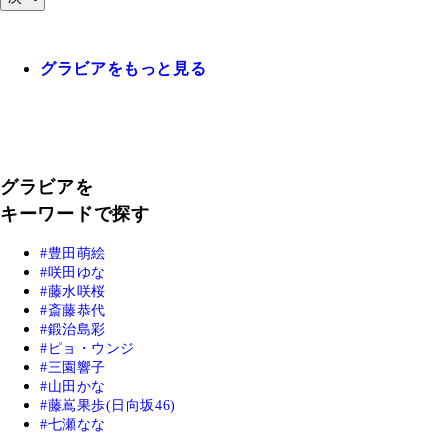
グラビアをもっと見る
グラビアを
キーワードで探す
豊田萌絵
咲田ゆな
藤水咲桜
斎藤恭代
鍛治島彩
ピョ・ウンジ
三園響子
山田かな
藤嶌果歩(日向坂46)
七瀬なな