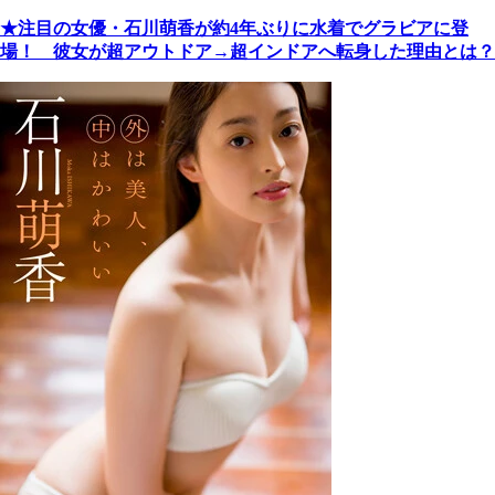
★注目の女優・石川萌香が約4年ぶりに水着でグラビアに登
場！ 彼女が超アウトドア→超インドアへ転身した理由とは？