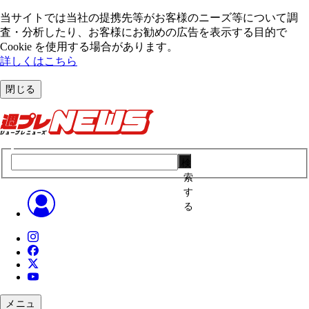
当サイトでは当社の提携先等がお客様のニーズ等について調
査・分析したり、お客様にお勧めの広告を表⽰する⽬的で
Cookie を使⽤する場合があります。
詳しくはこちら
閉じる
検
索
す
る
メニュ