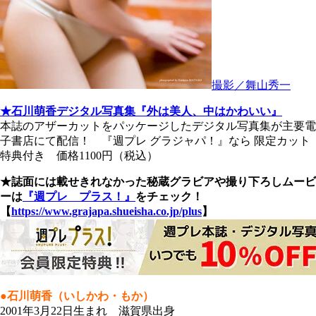
撮影／舞山秀一
★石川萌香デジタル写真集『外は美人、中はかわいい』
本誌のアザーカットをパッケージしたデジタル写真集が主要電
子書店にて配信！ 『週プレ グラジャパ！』なら 限定カット
特典付き 価格1100円（税込）
★誌面には載せきれなかった秘蔵グラビアや撮り下ろしムービ
ーは
『週プレ プラス！』
をチェック！
【
https://www.grajapa.shueisha.co.jp/plus
】
●石川萌香（いしかわ・もか）
2001年3月22日生まれ 滋賀県出身