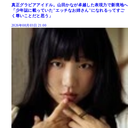
真正グラビアアイドル。山田かなが卓越した表現力で新境地へ
「少年誌に載っていた"エッチなお姉さん"になれるってすご
く尊いことだと思う」
2026年08月03日 21:00