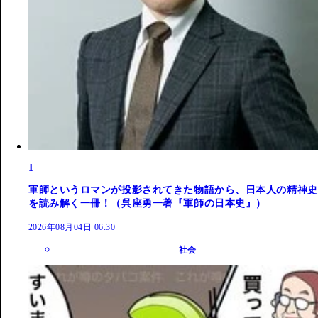
1
軍師というロマンが投影されてきた物語から、日本人の精神史
を読み解く一冊！（呉座勇一著『軍師の日本史』）
2026年08月04日 06:30
社会