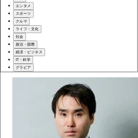
エンタメ
スポーツ
クルマ
ライフ・文化
社会
政治・国際
経済・ビジネス
IT・科学
グラビア