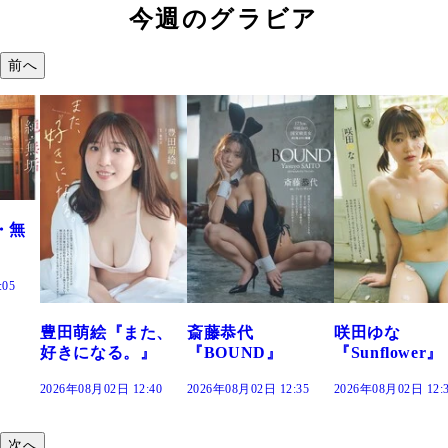
今週のグラビア
前へ
た、
斎藤恭代
咲田ゆな
藤水咲桜『花
』
『BOUND』
『Sunflower』
だまり』
:40
2026年08月02日 12:35
2026年08月02日 12:30
2026年08月02日 12:
次へ