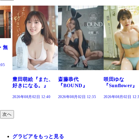
た、
斎藤恭代
咲田ゆな
藤水咲桜『花
』
『BOUND』
『Sunflower』
だまり』
:40
2026年08月02日 12:35
2026年08月02日 12:30
2026年08月02日 12:
次へ
グラビアをもっと見る