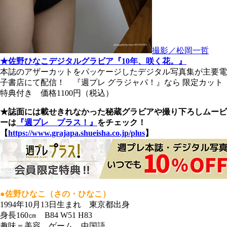
撮影／松岡一哲
★佐野ひなこデジタルグラビア『10年、咲く花。』
本誌のアザーカットをパッケージしたデジタル写真集が主要電
子書店にて配信！ 『週プレ グラジャパ！』なら 限定カット
特典付き 価格1100円（税込）
★誌面には載せきれなかった秘蔵グラビアや撮り下ろしムービ
ーは
『週プレ プラス！』
をチェック！
【
https://www.grajapa.shueisha.co.jp/plus
】
●佐野ひなこ（さの・ひなこ）
1994年10月13日生まれ 東京都出身
身長160㎝ B84 W51 H83
趣味＝美容、ゲーム、中国語