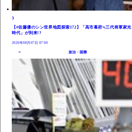
3
【#佐藤優のシン世界地図探索172】「高市幕府≒三代将軍家光
時代」が到来!?
2026年08月07日 07:00
政治・国際