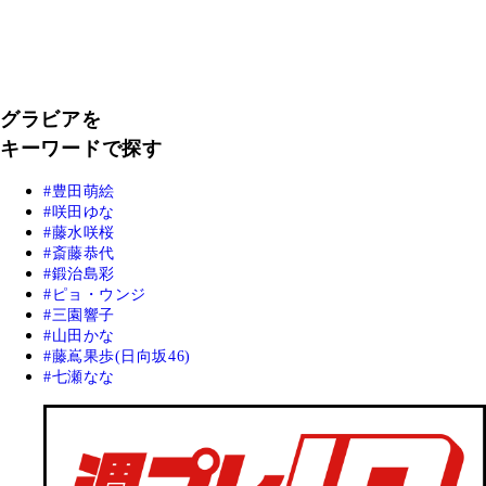
グラビアを
キーワードで探す
豊田萌絵
咲田ゆな
藤水咲桜
斎藤恭代
鍛治島彩
ピョ・ウンジ
三園響子
山田かな
藤嶌果歩(日向坂46)
七瀬なな