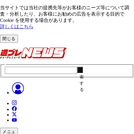
当サイトでは当社の提携先等がお客様のニーズ等について調
査・分析したり、お客様にお勧めの広告を表⽰する⽬的で
Cookie を使⽤する場合があります。
詳しくはこちら
閉じる
検
索
す
る
メニュ