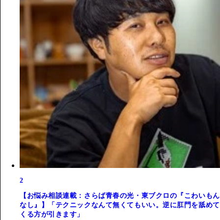
2
【お悩み相談連載：さらば青春の光・東ブクロの『こわいもん
なし』】「テクニックなんて無くてもいい。逆に肛門を舐めて
くる方が引きます」