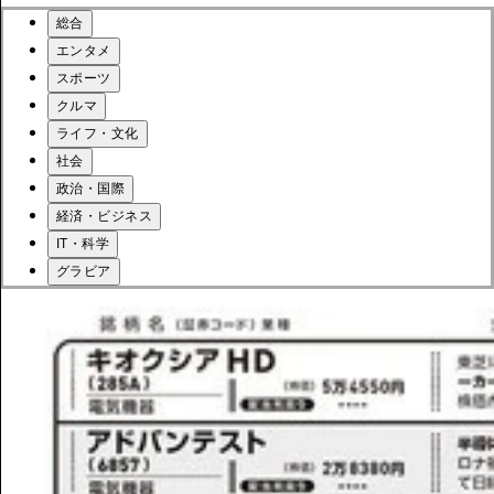
総合
エンタメ
スポーツ
クルマ
ライフ・文化
社会
政治・国際
経済・ビジネス
IT・科学
グラビア