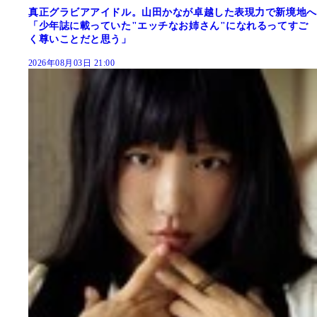
真正グラビアアイドル。山田かなが卓越した表現力で新境地へ
「少年誌に載っていた"エッチなお姉さん"になれるってすご
く尊いことだと思う」
2026年08月03日 21:00