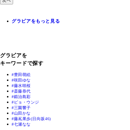
次へ
グラビアをもっと見る
グラビアを
キーワードで探す
豊田萌絵
咲田ゆな
藤水咲桜
斎藤恭代
鍛治島彩
ピョ・ウンジ
三園響子
山田かな
藤嶌果歩(日向坂46)
七瀬なな