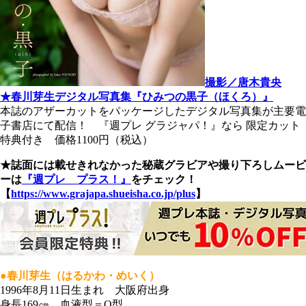
撮影／唐木貴央
★春川芽生デジタル写真集『ひみつの黒子（ほくろ）』
本誌のアザーカットをパッケージしたデジタル写真集が主要電
子書店にて配信！ 『週プレ グラジャパ！』なら 限定カット
特典付き 価格1100円（税込）
★誌面には載せきれなかった秘蔵グラビアや撮り下ろしムービ
ーは
『週プレ プラス！』
をチェック！
【
https://www.grajapa.shueisha.co.jp/plus
】
●春川芽生（はるかわ・めいく）
1996年8月11日生まれ 大阪府出身
身長169㎝ 血液型＝O型