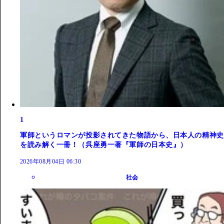
1
軍師というロマンが投影されてきた物語から、日本人の精神史
を読み解く一冊！（呉座勇一著『軍師の日本史』）
2026年08月04日 06:30
社会