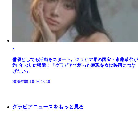
5
俳優としても活動をスタート。グラビア界の国宝・斎藤恭代が
約1年ぶりに帰還！「グラビアで培った表現を次は映画につな
げたい」
2026年08月02日 13:30
グラビアニュースをもっと見る