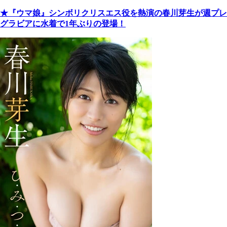
★『ウマ娘』シンボリクリスエス役を熱演の春川芽生が週プレ
グラビアに水着で1年ぶりの登場！