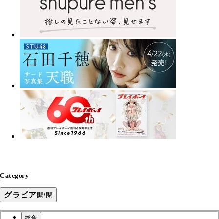
Category
グラビア
開/閉
総合