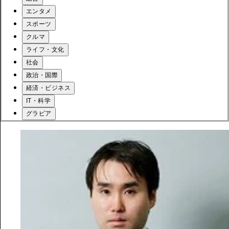
エンタメ
スポーツ
クルマ
ライフ・文化
社会
政治・国際
経済・ビジネス
IT・科学
グラビア