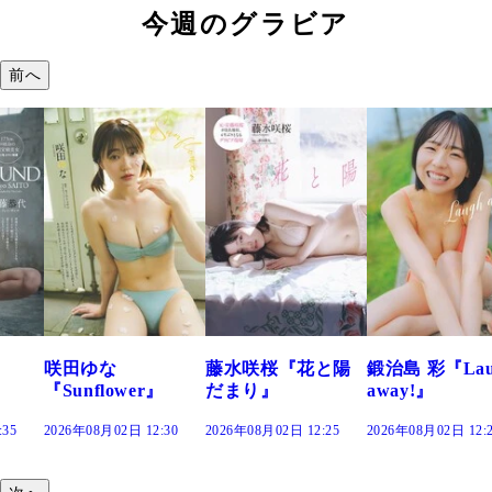
今週のグラビア
前へ
咲田ゆな
藤水咲桜『花と陽
鍛治島 彩『Lau
『Sunflower』
だまり』
away!』
:35
2026年08月02日 12:30
2026年08月02日 12:25
2026年08月02日 12: