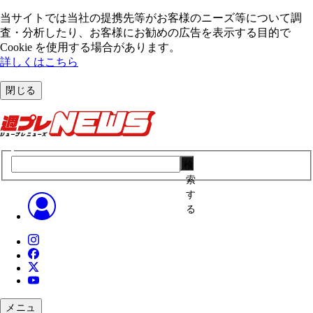
当サイトでは当社の提携先等がお客様のニーズ等について調
査・分析したり、お客様にお勧めの広告を表⽰する⽬的で
Cookie を使⽤する場合があります。
詳しくはこちら
閉じる
検
索
す
る
メニュ