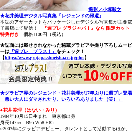
撮影／小塚毅之
★花井美理デジタル写真集『レジェンドの帰還』
本誌のアザーカットをパッケージしたデジタル写真集が主要電
子書店にて配信！
『週プレ グラジャパ！』なら 限定カット
特典付き
価格1100円（税込）
★誌面には載せきれなかった秘蔵グラビアや撮り下ろしムービ
ーは
『週プレ プラス！』
をチェック！
【
https://www.grajapa.shueisha.co.jp/plus
】
★グラビア界のレジェンド・花井美理が17年ぶりに週プレ登場
「悪い大人にダマされたり、いろいろありました（笑）」
●花井美理（はない・みり）
1984年10月15日生まれ 東京都出身
身長147㎝ B95 W58 H85
○2003年にグラビアデビュー。タレントとして活動するほか、