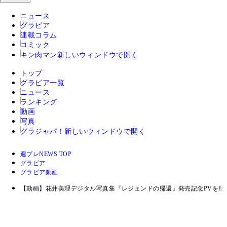
ニュース
グラビア
連載コラム
コミック
キン肉マン
新しいウィンドウで開く
トップ
グラビア一覧
ニュース
ランキング
動画
写真
グラジャパ！
新しいウィンドウで開く
週プレNEWS TOP
グラビア
グラビア動画
【動画】花井美理デジタル写真集『レジェンドの帰還』発売記念PVを配