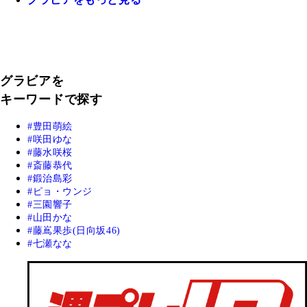
グラビアを
キーワードで探す
豊田萌絵
咲田ゆな
藤水咲桜
斎藤恭代
鍛治島彩
ピョ・ウンジ
三園響子
山田かな
藤嶌果歩(日向坂46)
七瀬なな