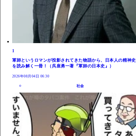
1
軍師というロマンが投影されてきた物語から、日本人の精神史
を読み解く一冊！（呉座勇一著『軍師の日本史』）
2026年08月04日 06:30
社会