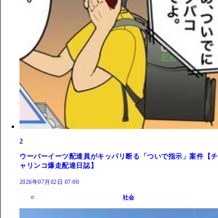
2
ウーバーイーツ配達員がキッパリ断る「ついで指示」案件【チ
ャリンコ爆走配達日誌】
2026年07月02日 07:00
社会