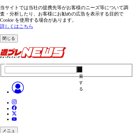
当サイトでは当社の提携先等がお客様のニーズ等について調
査・分析したり、お客様にお勧めの広告を表⽰する⽬的で
Cookie を使⽤する場合があります。
詳しくはこちら
閉じる
検
索
す
る
メニュ