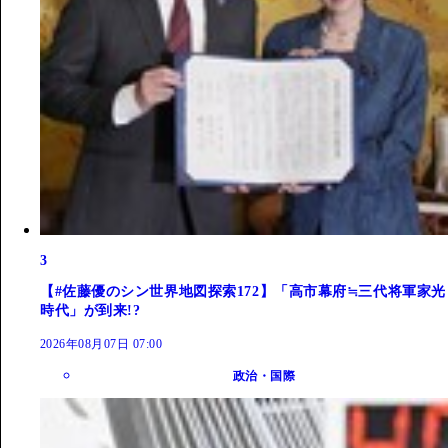
3
【#佐藤優のシン世界地図探索172】「高市幕府≒三代将軍家光
時代」が到来!?
2026年08月07日 07:00
政治・国際