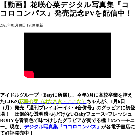
【動画】花咲心菜デジタル写真集『コ
コロコンパス』発売記念PVを配信中！
2025年01月18日 19:30 更新
アイドルグループ・Betyに所属し、今年3月に高校卒業を控え
たLJKの
花咲心菜（はなさき・ここな）
ちゃんが、1月6日
（月）発売『週刊プレイボーイ3・4合併号』のグラビアに初登
場！ 圧倒的な透明感×あどけないBabyフェース×フレッシュ
BODYを青春色で味つけしたグラビアが奏でる極上のハーモニ
ー。現在、
デジタル写真集『ココロコンパス』
が各電子書店に
て好評発売中！