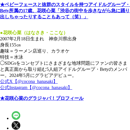
★ベビーフェースと抜群のスタイルを持つアイドルグループ・
Bety所属の17歳、花咲心菜「渋谷の街中を歩きながら急に踊り
出しちゃったりすることもあって（笑）」
●花咲心菜（はなさき・ここな）
2007年2月18日生まれ 神奈川県出身
身長155㎝
趣味＝ラーメン店巡り、カラオケ
特技＝水泳
◯SDGsをコンセプトにさまざまな地球問題にファンの皆さま
と真正面から取り組む5人組アイドルグループ・Betyのメンバ
ー。2024年5月にグラビアデビュー。
公式X【@cocona_hanasaki】
公式Instagram【@cocona_hanasaki】
★花咲心菜のグラジャパ！プロフィール