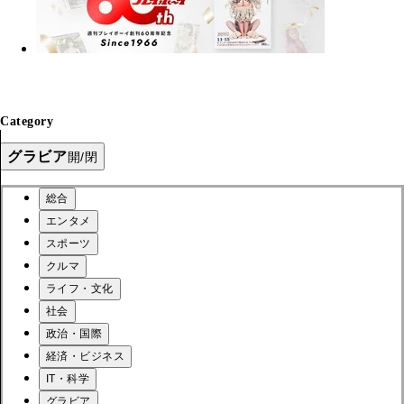
Category
グラビア
開/閉
総合
エンタメ
スポーツ
クルマ
ライフ・文化
社会
政治・国際
経済・ビジネス
IT・科学
グラビア