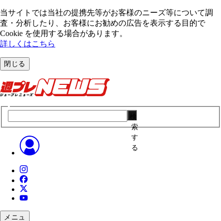
当サイトでは当社の提携先等がお客様のニーズ等について調
査・分析したり、お客様にお勧めの広告を表⽰する⽬的で
Cookie を使⽤する場合があります。
詳しくはこちら
閉じる
検
索
す
る
メニュ