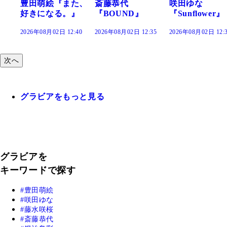
た、
斎藤恭代
咲田ゆな
藤水咲桜『花
』
『BOUND』
『Sunflower』
だまり』
:40
2026年08月02日 12:35
2026年08月02日 12:30
2026年08月02日 12:
次へ
グラビアをもっと見る
グラビアを
キーワードで探す
豊田萌絵
咲田ゆな
藤水咲桜
斎藤恭代