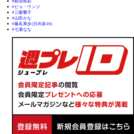
鍛治島彩
ピョ・ウンジ
三園響子
山田かな
藤嶌果歩(日向坂46)
七瀬なな