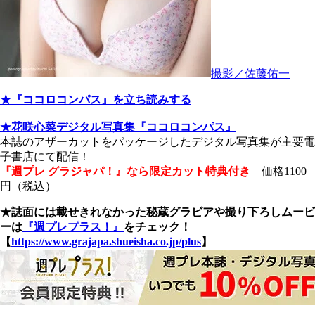
撮影／佐藤佑一
★『ココロコンパス』を立ち読みする
★花咲心菜デジタル写真集『ココロコンパス』
本誌のアザーカットをパッケージしたデジタル写真集が主要電
子書店にて配信！
『週プレ グラジャパ！』なら限定カット特典付き
価格1100
円（税込）
★誌面には載せきれなかった秘蔵グラビアや撮り下ろしムービ
ーは
『週プレプラス！』
をチェック！
【
https://www.grajapa.shueisha.co.jp/plus
】