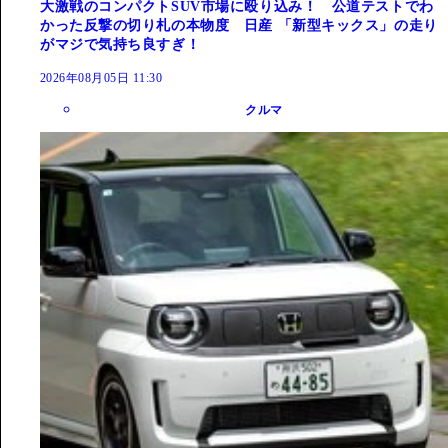
大激戦のコンパクトSUV市場に殴り込み！ 公道テストでわ
かった反撃の切り札の本物度 日産 「新型キックス」の走り
がマジで気持ち良すぎ！
2026年08月05日 11:30
クルマ