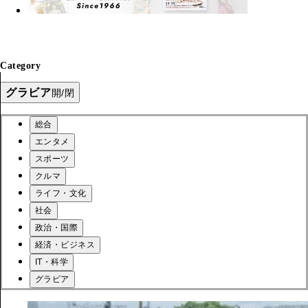
Category
グラビア
開/閉
総合
エンタメ
スポーツ
クルマ
ライフ・文化
社会
政治・国際
経済・ビジネス
IT・科学
グラビア