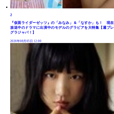
2
『仮面ライダーゼッツ』の「みなみ」＆「なすか」も！ 現在
放送中のドラマに出演中のモデルのグラビアを大特集【週プレ
グラジャパ！】
2026年08月05日 12:00