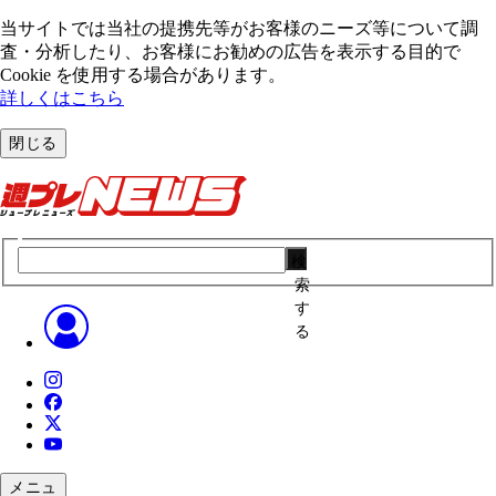
当サイトでは当社の提携先等がお客様のニーズ等について調
査・分析したり、お客様にお勧めの広告を表⽰する⽬的で
Cookie を使⽤する場合があります。
詳しくはこちら
閉じる
検
索
す
る
メニュ