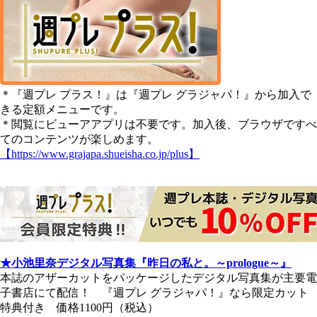
＊『週プレ プラス！』は『週プレ グラジャパ！』から加入で
きる定額メニューです。
＊閲覧にビューアアプリは不要です。加入後、ブラウザですべ
てのコンテンツが楽しめます。
【https://www.grajapa.shueisha.co.jp/plus】
★小池里奈デジタル写真集『昨日の私と。～prologue～』
本誌のアザーカットをパッケージしたデジタル写真集が主要電
子書店にて配信！ 『週プレ グラジャパ！』なら限定カット
特典付き 価格1100円（税込）