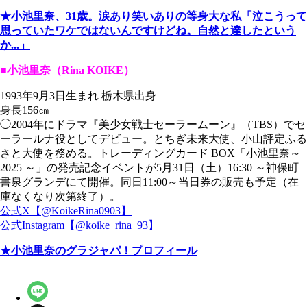
★小池里奈、31歳。涙あり笑いありの等身大な私「泣こうって
思っていたワケではないんですけどね。自然と達したという
か...」
■小池里奈（Rina KOIKE）
1993年9月3日生まれ 栃木県出身
身長156㎝
◯2004年にドラマ『美少女戦士セーラームーン』（TBS）でセ
ーラールナ役としてデビュー。とちぎ未来大使、小山評定ふる
さと大使を務める。トレーディングカード BOX「小池里奈～
2025 ～」の発売記念イベントが5月31日（土）16:30 ～神保町
書泉グランデにて開催。同日11:00～当日券の販売も予定（在
庫なくなり次第終了）。
公式X【@KoikeRina0903】
公式Instagram【@koike_rina_93】
★小池里奈のグラジャパ！プロフィール