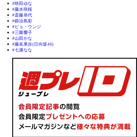
咲田ゆな
藤水咲桜
斎藤恭代
鍛治島彩
ピョ・ウンジ
三園響子
山田かな
藤嶌果歩(日向坂46)
七瀬なな