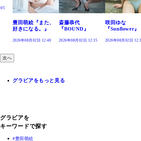
た、
斎藤恭代
咲田ゆな
藤水咲桜『花
』
『BOUND』
『Sunflower』
だまり』
:40
2026年08月02日 12:35
2026年08月02日 12:30
2026年08月02日 12
次へ
グラビアをもっと見る
グラビアを
キーワードで探す
豊田萌絵