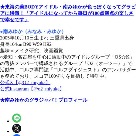
★東海の美BODYアイドル・南みゆかが色っぽくなってグラビ
アに帰還！「アイドルになってから毎日が100点満点の楽しさ
で幸せです」
●南みゆか（みなみ・みゆか
）
2005年10月10日生まれ 三重県出身
身長164㎝ B90 W59 H92
趣味＝メイク研究、映画鑑賞
○愛知・名古屋を中心に活動中のアイドルグループ「OS☆K」
の選抜メンバーで構成されるグループ「O2（オーツー）」で
活動中。ゴルフ専門誌『ゴルフダイジェスト』のアンバサダー
も務めており、スコア100切りを目指して特訓中。
公式X【@O2_miyuka】
公式Instagram【@o2_miyuka】
★南みゆかのグラジャパ！プロフィール