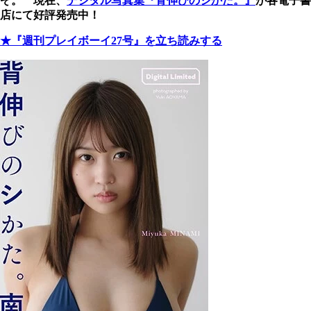
ぞ。 現在、
デジタル写真集『背伸びのシかた。』
が各電子書
店にて好評発売中！
★『週刊プレイボーイ27号』を立ち読みする