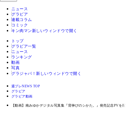
ニュース
グラビア
連載コラム
コミック
キン肉マン
新しいウィンドウで開く
トップ
グラビア一覧
ニュース
ランキング
動画
写真
グラジャパ！
新しいウィンドウで開く
週プレNEWS TOP
グラビア
グラビア動画
【動画】南みゆかデジタル写真集『背伸びのシかた。』発売記念PVを配