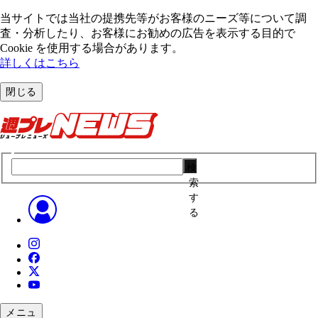
当サイトでは当社の提携先等がお客様のニーズ等について調
査・分析したり、お客様にお勧めの広告を表⽰する⽬的で
Cookie を使⽤する場合があります。
詳しくはこちら
閉じる
検
索
す
る
メニュ