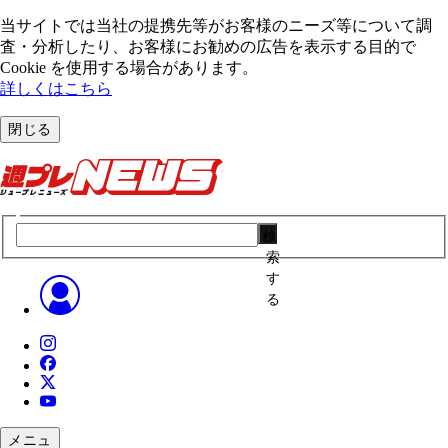
当サイトでは当社の提携先等がお客様のニーズ等について調
査・分析したり、お客様にお勧めの広告を表⽰する⽬的で
Cookie を使⽤する場合があります。
詳しくはこちら
閉じる
検
索
す
る
メニュ