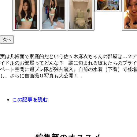
キムチのにおいが……、恥ずかしい。冷蔵庫の大半
ールの缶が占める（笑）
次へ
実は几帳面で家庭的だという佐々木麻衣ちゃんの部屋は…？ア
イドルのお部屋ってどんな？ 謎に包まれる彼女たちのプライ
ベート空間に週プレ隊が独占潜入。自前の水着（下着）で登場
し、さらに自画撮り写真も大公開！...
この記事を読む
実は几帳面で家庭的だという佐々木麻衣ちゃんの部
トイレが汚いのは耐えられない。意外とかわいくし
自画撮り写真。「お気に入りのエプロンで料理する
は…？
るつもり
ー！ 何作ろうかな？」