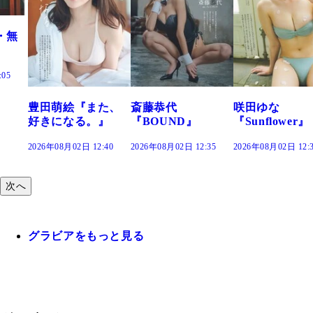
た、
斎藤恭代
咲田ゆな
藤水咲桜『花
』
『BOUND』
『Sunflower』
だまり』
:40
2026年08月02日 12:35
2026年08月02日 12:30
2026年08月02日 12:
次へ
グラビアをもっと見る