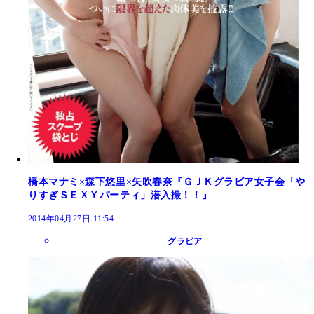
橋本マナミ×森下悠里×矢吹春奈『ＧＪＫグラビア女子会「や
りすぎＳＥＸＹパーティ」潜入撮！！』
2014年04月27日 11:54
グラビア