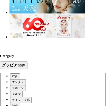
Category
グラビア
開/閉
総合
エンタメ
スポーツ
クルマ
ライフ・文化
社会