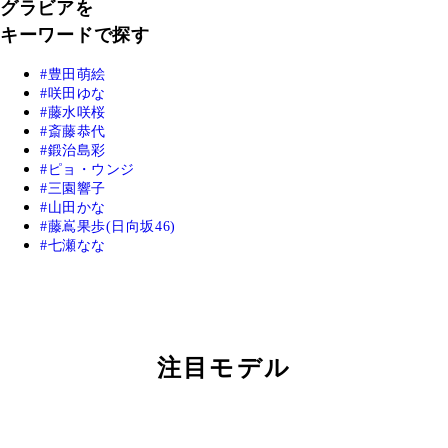
グラビアを
キーワードで探す
豊田萌絵
咲田ゆな
藤水咲桜
斎藤恭代
鍛治島彩
ピョ・ウンジ
三園響子
山田かな
藤嶌果歩(日向坂46)
七瀬なな
注目モデル