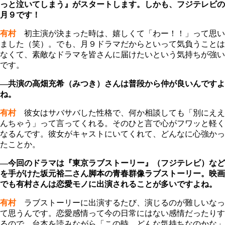
っと泣いてしまう』がスタートします。しかも、フジテレビの
月９です！
有村
初主演が決まった時は、嬉しくて「わー！！」って思い
ました（笑）。でも、月９ドラマだからといって気負うことは
なくて、素敵なドラマを皆さんに届けたいという気持ちが強い
です。
―共演の高畑充希（みつき）さんは普段から仲が良いんですよ
ね。
有村
彼女はサバサバした性格で、何か相談しても「別にええ
んちゃう」って言ってくれる。そのひと言で心がフワッと軽く
なるんです。彼女がキャストにいてくれて、どんなに心強かっ
たことか。
―今回のドラマは『東京ラブストーリー』（フジテレビ）など
を手がけた坂元裕二さん脚本の青春群像ラブストーリー。映画
でも有村さんは恋愛モノに出演されることが多いですよね。
有村
ラブストーリーに出演するたび、演じるのが難しいなっ
て思うんです。恋愛感情って今の日常にはない感情だったりす
るので、台本を読みながら「この時、どんな気持ちなのかな」