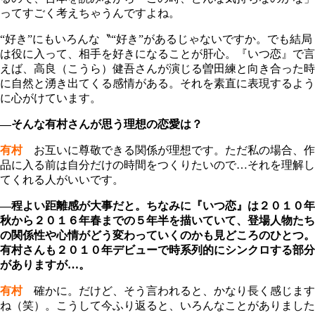
ってすごく考えちゃうんですよね。
“好き”にもいろんな〝“好き”があるじゃないですか。でも結局
は役に入って、相手を好きになることが肝心。『いつ恋』で言
えば、高良（こうら）健吾さんが演じる曽田練と向き合った時
に自然と湧き出てくる感情がある。それを素直に表現するよう
に心がけています。
―そんな有村さんが思う理想の恋愛は？
有村
お互いに尊敬できる関係が理想です。ただ私の場合、作
品に入る前は自分だけの時間をつくりたいので…それを理解し
てくれる人がいいです。
―程よい距離感が大事だと。ちなみに『いつ恋』は２０１０年
秋から２０１６年春までの５年半を描いていて、登場人物たち
の関係性や心情がどう変わっていくのかも見どころのひとつ。
有村さんも２０１０年デビューで時系列的にシンクロする部分
がありますが…。
有村
確かに。だけど、そう言われると、かなり長く感じます
ね（笑）。こうして今ふり返ると、いろんなことがありました