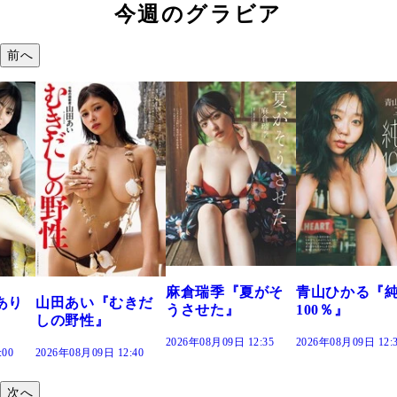
今週のグラビア
前へ
溝端 葵『もう
つの、あおい
で。』
2026年08月09日 12:
麻倉瑞季『夏がそ
青山ひかる『純度
きだ
うさせた』
100％』
2026年08月09日 12:35
2026年08月09日 12:30
:40
次へ