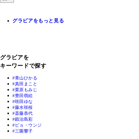
グラビアをもっと見る
グラビアを
キーワードで探す
青山ひかる
真田まこと
栗原もみじ
豊田萌絵
咲田ゆな
藤水咲桜
斎藤恭代
鍛治島彩
ピョ・ウンジ
三園響子