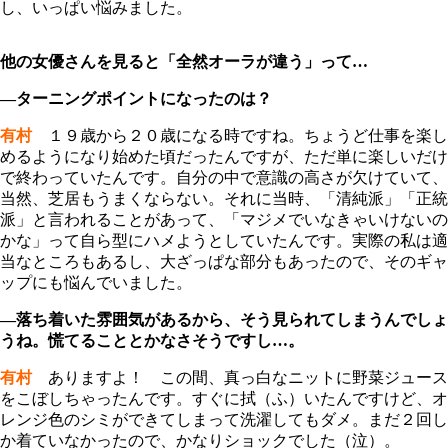
し、いっぱい悩みました。
他の女優さんを見ると「全然オーラが違う」って…
―ターニングポイントになったのは？
有村
１９歳から２０歳になる時ですね。ちょうど仕事を楽し
めるようになり始めた頃だったんですが、ただ単に楽しいだけ
で終わっていたんです。自分の中で意識の高さが欠けていて、
当然、芝居もうまくならない。それに当時、「清純派」「正統
派」と言われることがあって、「マジメでいなきゃいけないの
かな」って自ら型にハメようとしていたんです。実際の私は適
当なところもあるし、大ざっぱな部分もあったので、そのギャ
ップにも悩んでいました。
―落ち着いた雰囲気があるから、そう見られてしまうんでしょ
うね。慌てることとかなさそうですし…。
有村
ありますよ！ この間、真っ白なニットに野菜ジュース
をこぼしちゃったんです。すぐに拭（ふ）いたんですけど、オ
レンジ色のシミができてしまって洗濯してもダメ。まだ２回し
か着ていなかったので、かなりショックでした（泣）。