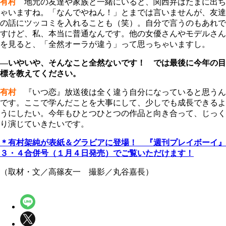
有村
地元の友達や家族と一緒にいると、関西弁はたまに出ち
ゃいますね。「なんでやねん！」とまでは言いませんが、友達
の話にツッコミを入れることも（笑）。自分で言うのもあれで
すけど、私、本当に普通なんです。他の女優さんやモデルさん
を見ると、「全然オーラが違う」って思っちゃいますし。
―いやいや、そんなこと全然ないです！ では最後に今年の目
標を教えてください。
有村
『いつ恋』放送後は全く違う自分になっていると思うん
です。ここで学んだことを大事にして、少しでも成長できるよ
うにしたい。今年もひとつひとつの作品と向き合って、じっく
り演じていきたいです。
＊有村架純が表紙＆グラビアに登場！ 『週刊プレイボーイ』
３・４合併号（１月４日発売）でご覧いただけます！
（取材・文／高篠友一 撮影／丸谷嘉長）