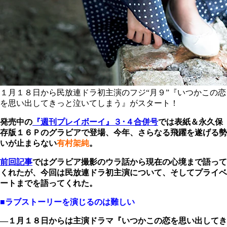
１月１８日から民放連ドラ初主演のフジ“月９”『いつかこの恋
を思い出してきっと泣いてしまう』がスタート！
発売中の
『週刊プレイボーイ』３･４合併号
では表紙＆永久保
存版１６Ｐのグラビアで登場
、
今年、さらなる飛躍を遂げる勢
いが止まらない
有村架純
。
前回記事
ではグラビア撮影のウラ話から現在の心境まで語って
くれたが、今回は
民放連ドラ初主演
について、そしてプライベ
ートまでを語ってくれた。
■ラブストーリーを演じるのは難しい
―１月１８日からは主演ドラマ『いつかこの恋を思い出してき