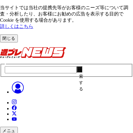
当サイトでは当社の提携先等がお客様のニーズ等について調
査・分析したり、お客様にお勧めの広告を表⽰する⽬的で
Cookie を使⽤する場合があります。
詳しくはこちら
閉じる
検
索
す
る
メニュ