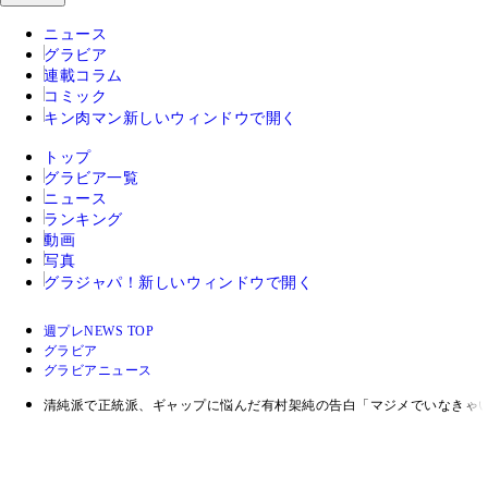
ニュース
グラビア
連載コラム
コミック
キン肉マン
新しいウィンドウで開く
トップ
グラビア一覧
ニュース
ランキング
動画
写真
グラジャパ！
新しいウィンドウで開く
週プレNEWS TOP
グラビア
グラビアニュース
清純派で正統派、ギャップに悩んだ有村架純の告白「マジメでいなきゃ