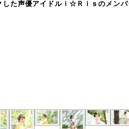
クした声優アイドルｉ☆Ｒｉｓのメンバ