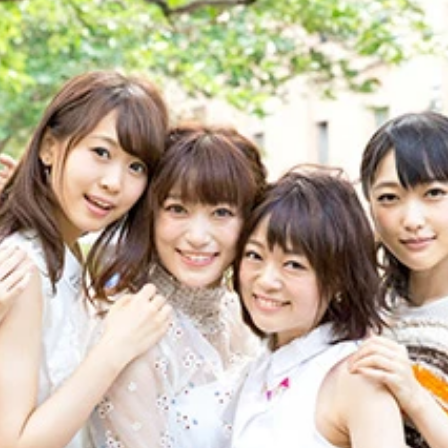
バー６人を直撃！