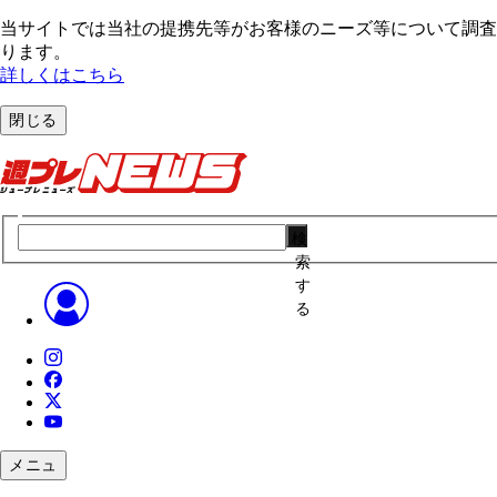
当サイトでは当社の提携先等がお客様のニーズ等について調査・
ります。
詳しくはこちら
閉じる
検
索
す
る
メニュ