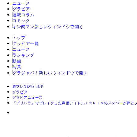
ニュース
グラビア
連載コラム
コミック
キン肉マン
新しいウィンドウで開く
トップ
グラビア一覧
ニュース
ランキング
動画
写真
グラジャパ！
新しいウィンドウで開く
週プレNEWS TOP
グラビア
グラビアニュース
『プリパラ』でブレイクした声優アイドルｉ☆Ｒｉｓのメンバーが夢と