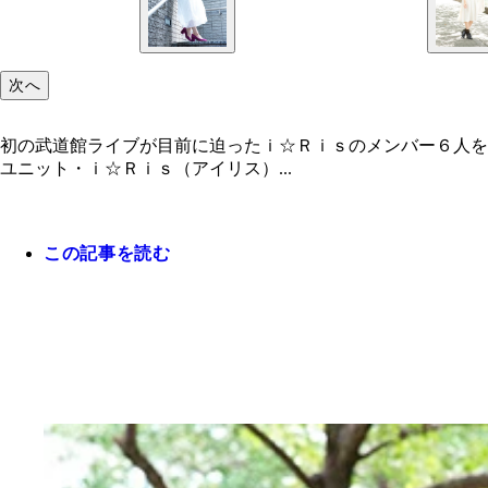
次へ
初の武道館ライブが目前に迫ったｉ☆Ｒｉｓのメンバー６人を
ユニット・ｉ☆Ｒｉｓ（アイリス）...
この記事を読む