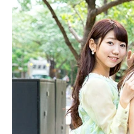
初の武道館ライブが目前に迫ったｉ☆Ｒｉｓのメン
芹澤 優