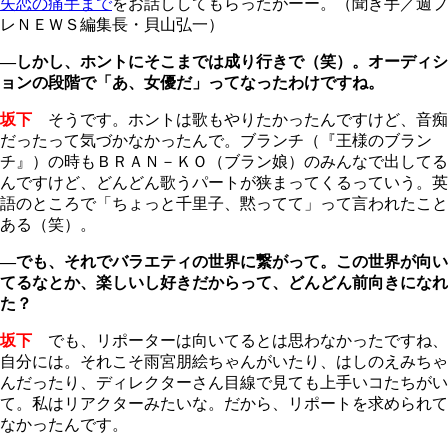
失恋の痛手まで
をお話ししてもらったがーー。（聞き手／週プ
レＮＥＷＳ編集長・貝山弘一）
―しかし、ホントにそこまでは成り行きで
（笑）。
オーディシ
ョンの段階で「あ、女優だ」ってなったわけですね。
坂下
そうです。ホントは歌もやりたかったんですけど、音痴
だったって気づかなかったんで。ブランチ（『王様のブラン
チ』）の時もＢＲＡＮ－ＫＯ（ブラン娘）のみんなで出してる
んですけど、どんどん歌うパートが狭まってくるっていう。英
語のところで「ちょっと千里子、黙ってて」って言われたこと
ある（笑）。
―でも、それでバラエティの世界に繋がって。この世界が向い
てるなとか、楽しいし好きだからって、どんどん前向きになれ
た？
坂下
でも、リポーターは向いてるとは思わなかったですね、
自分には。それこそ雨宮朋絵ちゃんがいたり、はしのえみちゃ
んだったり、ディレクターさん目線で見ても上手いコたちがい
て。私はリアクターみたいな。だから、リポートを求められて
なかったんです。