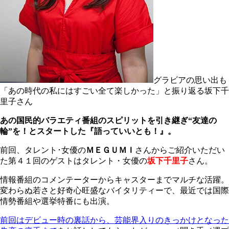
グラビアの思い出も
「あの時代の私にはすごい全て楽しかった」と振り返る坂下千
里子さん
あの国民的バラエティ番組のスピリットを引き継ぎ“友達の
輪”を！とスタートした『語っていいとも！』。
前回、タレント･女優の
ＭＥＧＵＭＩ
さんからご紹介いただい
た第４１回のゲストはタレント・女優の
坂下千里子
さん。
情報番組のコメンテーターからキャスターまでマルチな活躍。
変わらぬ若さと好奇心旺盛なバイタリティーで、最近では国際
情勢番組や選挙特番にも出演。
前回はデビュー時の裏話から、芸能界入りのきっかけとなった