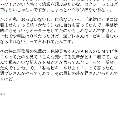
ゃぴ！とかいう感じで浜辺を飛ぶみたいな。セクシーってほど
ではないじゃないですか。ちょっとハツラツ爽やか系な…。
たぶん私、おっぱいないし、自信ないから。「絶対にビキニは
着ません」って頑（かたく）なに自分も言ってたんで、事務所
的にもそういうオーダーをしてたのかもしれないんですけど。
それで少年誌はＯＫだったけど、週プレさんは「ビキニ着ない
なら出れない」って言われてたんです。
その時に事務所の先輩の一色紗英ちゃんがＡＮＡのＣＭでビキ
ニやってたのを見て「こんな売れてる先輩がビキニ着てて、な
んで私みたいな新人がＮＧだとか言ってんだ…」って、反省し
たんですよね。で、「私もビキニやります！」って言ったら、
週プレさんがやってくれて。その最初の時が昇さんだったんで
すけど。