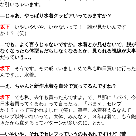
な引いちゃいます。
―じゃあ、やっぱり水着グラビアいってみますか？
坂下
いやいやいや、いかないって！ 誰が見たいんです
か！？（笑）
―でも、よく言うじゃないですか。水着とか見せないで、脱が
なくなったら体型もだらしなくなるとか。見られる視線が大事
だっていう…。
坂下
そうです。その戒（いまし）めで私も昨日買いに行った
んですよ、水着。
―え、ちゃんと新作水着を自分で買ってるんですね？
坂下
でも私、去年も買ったんですよ。で、旦那に「パパ、今
日水着買ってくるわ」って言ったら、「おまえ、セレブ
か！？」って言われました（笑）。毎年、水着替えるなんて、
セレブ以外いないって。大体、みんな２、３年は着て、もう飽
きたから変えるってパターンが多いのに、とか。
―いやいや、それでセレブっていうのもあれですけど（苦