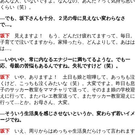
あんな人、いないですよ。なんなの、あんた？って気持ち悪い
くらい（笑）。
―でも、坂下さんも十分、２児の母に見えない変わらなさ
で…。
坂下
見えますよ！ もう、どんだけ疲れてますって、毎日。
子育てで泣いてますから。家帰ったら、どんよりして。あはは
は…。
―いやいや、常に内なるエナジーに満ちてるような。でも一
応、母親の苦悩もあるんですね。失礼ですけど（笑）。
坂下
いや、ありますよ！ 土日も娘と喧嘩して、あっちも泣
くけど、こっちも泣くみたいな（笑）。大変ですよ。昨日も息
子のサッカー教室をママチャリで送って、そのまま娘の学校迎
えに行って、またバレエ教室送って、またサッカー教室迎えに
行って…とか。お母さん、大変。
―そういう生活臭を感じさせないというか、変わらず若いイメ
ージでね。
坂下
いえ、周りからはめっちゃ生活臭だらけって言われます