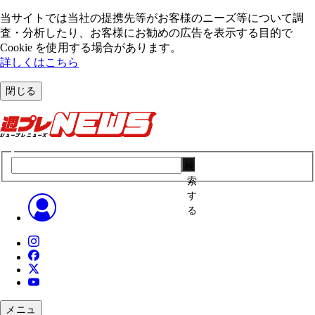
当サイトでは当社の提携先等がお客様のニーズ等について調
査・分析したり、お客様にお勧めの広告を表⽰する⽬的で
Cookie を使⽤する場合があります。
詳しくはこちら
閉じる
検
索
す
る
メニュ