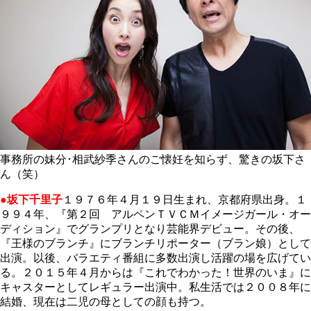
事務所の妹分･相武紗季さんのご懐妊を知らず、驚きの坂下さ
ん（笑）
●坂下千里子
１９７６年４月１９日生まれ、京都府県出身。１
９９４年、『第２回 アルペンＴＶＣＭイメージガール・オー
ディション』でグランプリとなり芸能界デビュー。その後、
『王様のブランチ』にブランチリポーター（ブラン娘）として
出演。以後、バラエティ番組に多数出演し活躍の場を広げてい
る。２０１５年４月からは『これでわかった！世界のいま』に
キャスターとしてレギュラー出演中。私生活では２００８年に
結婚、現在は二児の母としての顔も持つ。