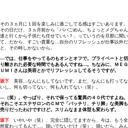
その３ヵ月に１回を楽しみに過ごしてる感はすごいあります。
その日だけ、３ヵ月前から「パパごめん。ちょっとメグちゃん
達と行くから子供たち任せていい？」っていうのを旦那に聞い
て。だから、すごい貴重な…自分のリフレッシュが仕事以外だ
と、その時しかないから。
―では、仕事をやってるのもオンとオフで。プライベートと切
り離された必要な時間でもあるんですね…。ちなみに、ＭＥＧ
ＵＭＩさんは美容とかでリフレッシュしてるそうですが。
坂下
美容…なんにもしてないです。まだ、なんにも打ってな
いし。何も切ってない、何も入れてない（笑）。
―（笑）。やっぱり、それで保ってる驚異の４０代ですよね。
それこそエステサロンのＣＭで「バッチリ、チリ脚」な美脚も
売りだったわけですけど。スリムなまま体型も変わらず。
坂下
いやいや（笑）、完全に隠してますから、今は。もう全
然変わってるんで…。脱いでないだけ（笑）。脱いだら、みん