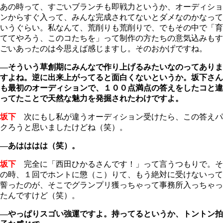
あの時って、すごいブランチも即戦力というか、オーディショ
ンからすぐ入って、みんな完成されてないとダメなのかなって
いうぐらい。私なんて、荒削りも荒削りで、でもその中で「育
ててやろう、このコたちを」って制作の方たちの意気込みもす
ごいあったのは今思えば感じますし。そのおかげですね。
―そういう草創期にみんなで作り上げるみたいなのってありま
すよね。逆に出来上がってると面白くないというか。坂下さん
も最初のオーディションで、１００点満点の答えをしたコと違
ってたことで天然な魅力を発掘されたわけですよ。
坂下
次にもし私が違うオーディション受けたら、この答えパ
クろうと思いましたけどね（笑）。
―あはははは（笑）。
坂下
完全に「西田ひかるさんです！」って言うつもりで。そ
の時、１回でホントに懲（こ）りて、もう絶対に受けないって
誓ったのが、そこでグランプリ獲っちゃって事務所入っちゃっ
たんですけど（笑）。
―やっぱりスゴい強運ですよ。持ってるというか、トントン拍