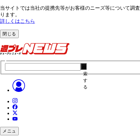
当サイトでは当社の提携先等がお客様のニーズ等について調査・
ります。
詳しくはこちら
閉じる
検
索
す
る
メニュ