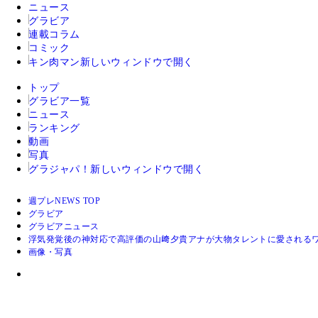
ニュース
グラビア
連載コラム
コミック
キン肉マン
新しいウィンドウで開く
トップ
グラビア一覧
ニュース
ランキング
動画
写真
グラジャパ！
新しいウィンドウで開く
週プレNEWS TOP
グラビア
グラビアニュース
浮気発覚後の神対応で高評価の山﨑夕貴アナが大物タレントに愛される
画像・写真