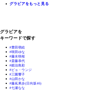
グラビアをもっと見る
グラビアを
キーワードで探す
豊田萌絵
咲田ゆな
藤水咲桜
斎藤恭代
鍛治島彩
ピョ・ウンジ
三園響子
山田かな
藤嶌果歩(日向坂46)
七瀬なな