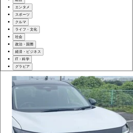
エンタメ
スポーツ
クルマ
ライフ・文化
社会
政治・国際
経済・ビジネス
IT・科学
グラビア