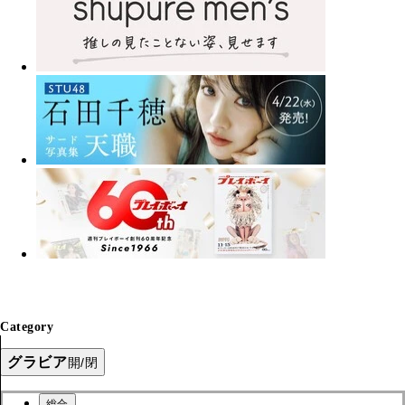
Category
グラビア
開/閉
総合