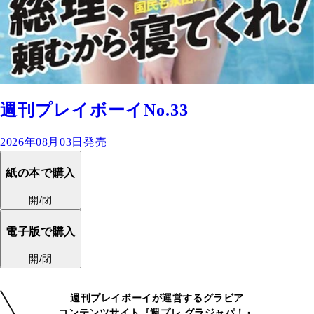
週刊プレイボーイNo.33
2026年08月03日発売
紙の本で購入
開/閉
電子版で購入
開/閉
週刊プレイボーイが運営するグラビア
コンテンツサイト『週プレ グラジャパ！』