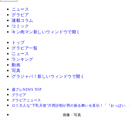
ニュース
グラビア
連載コラム
コミック
キン肉マン
新しいウィンドウで開く
トップ
グラビア一覧
ニュース
ランキング
動画
写真
グラジャパ！
新しいウィンドウで開く
週プレNEWS TOP
グラビア
グラビアニュース
ロリ大人な“下乳天使”片岡沙耶が男の振る舞いを直伝！「『おっぱい、
画像・写真