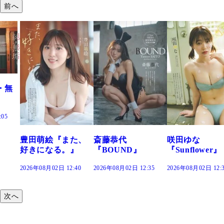
前へ
た、
斎藤恭代
咲田ゆな
藤水咲桜『花
』
『BOUND』
『Sunflower』
だまり』
:40
2026年08月02日 12:35
2026年08月02日 12:30
2026年08月02日 12:
次へ