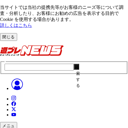
当サイトでは当社の提携先等がお客様のニーズ等について調
査・分析したり、お客様にお勧めの広告を表⽰する⽬的で
Cookie を使⽤する場合があります。
詳しくはこちら
閉じる
検
索
す
る
メニュ