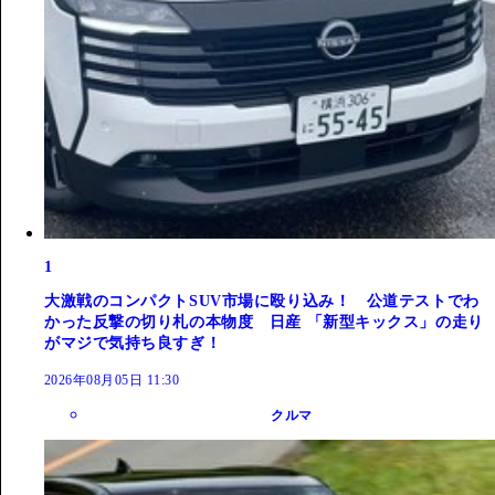
1
大激戦のコンパクトSUV市場に殴り込み！ 公道テストでわ
かった反撃の切り札の本物度 日産 「新型キックス」の走り
がマジで気持ち良すぎ！
2026年08月05日 11:30
クルマ