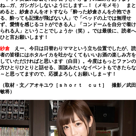
ね…ガ、ガシガシしないようにします…！（メモメモ） まと
めると、紗倉さんをオトすなら「酔った紗倉さんを介抱でき
る、酔っても記憶が飛ばない人」で「ベッドの上では無理せ
ず、愛情を感じるコトができる人」「コンドームを自分で着け
られる人」ということでしょうか（笑）。では最後に、読者へ
ひと言お願いします！
紗倉
えー、今日は日替わりママという立ち位置でしたが、読
者の皆様にはホタルイカを吐かなくてもいいお酒の楽しみ方を
していただければと思います（白目）。今度はもっとファンの
方ひとりひとりと話せる、面談みたいなイベントもできたらな
～と思ってますので、応援よろしくお願いしま～す！
（取材・文／アオキユウ［ｓｈｏｒｔ ｃｕｔ］ 撮影／武田
敏将）