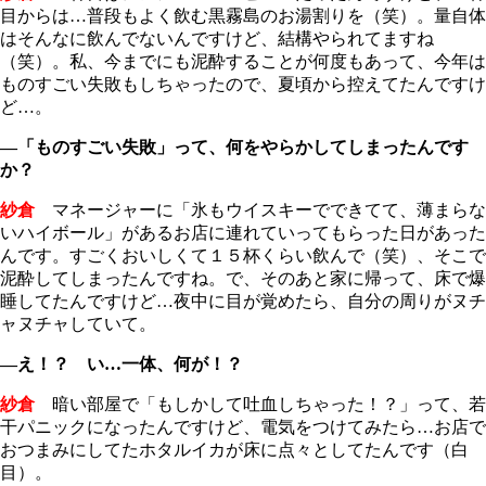
目からは…普段もよく飲む黒霧島のお湯割りを（笑）。量自体
はそんなに飲んでないんですけど、結構やられてますね
（笑）。私、今までにも泥酔することが何度もあって、今年は
ものすごい失敗もしちゃったので、夏頃から控えてたんですけ
ど…。
―「ものすごい失敗」って、何をやらかしてしまったんです
か？
紗倉
マネージャーに「氷もウイスキーでできてて、薄まらな
いハイボール」があるお店に連れていってもらった日があった
んです。すごくおいしくて１５杯くらい飲んで（笑）、そこで
泥酔してしまったんですね。で、そのあと家に帰って、床で爆
睡してたんですけど…夜中に目が覚めたら、自分の周りがヌチ
ャヌチャしていて。
―え！？ い…一体、何が！？
紗倉
暗い部屋で「もしかして吐血しちゃった！？」って、若
干パニックになったんですけど、電気をつけてみたら…お店で
おつまみにしてたホタルイカが床に点々としてたんです（白
目）。