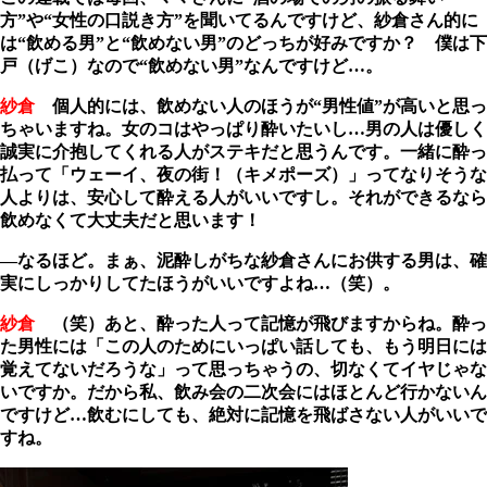
方”や“女性の口説き方”を聞いてるんですけど、紗倉さん的に
は“飲める男”と“飲めない男”のどっちが好みですか？ 僕は下
戸（げこ）なので“飲めない男”なんですけど…。
紗倉
個人的には、飲めない人のほうが“男性値”が高いと思っ
ちゃいますね。女のコはやっぱり酔いたいし…男の人は優しく
誠実に介抱してくれる人がステキだと思うんです。一緒に酔っ
払って「ウェーイ、夜の街！（キメポーズ）」ってなりそうな
人よりは、安心して酔える人がいいですし。それができるなら
飲めなくて大丈夫だと思います！
―なるほど。まぁ、泥酔しがちな紗倉さんにお供する男は、確
実にしっかりしてたほうがいいですよね…（笑）。
紗倉
（笑）あと、酔った人って記憶が飛びますからね。酔っ
た男性には「この人のためにいっぱい話しても、もう明日には
覚えてないだろうな」って思っちゃうの、切なくてイヤじゃな
いですか。だから私、飲み会の二次会にはほとんど行かないん
ですけど…飲むにしても、絶対に記憶を飛ばさない人がいいで
すね。