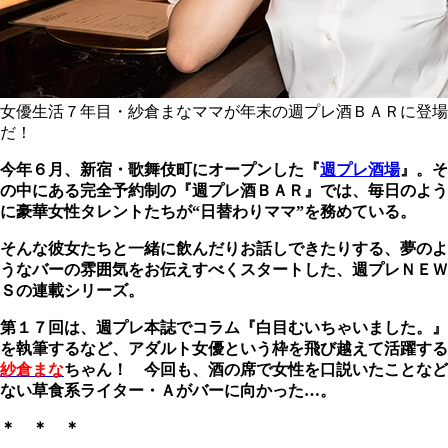
女優生活７年目・紗倉まなママが年末の週プレ酒ＢＡＲに登場
だ！
今年６月、新宿・歌舞伎町にオープンした『
週プレ酒場
』。そ
の中にある完全予約制の『週プレ酒ＢＡＲ』では、毎日のよう
に豪華女性タレントたちが“日替わりママ”を務めている。
そんな彼女たちと一緒に飲んだりお話しできたりする、夢のよ
うなバーの雰囲気をお伝えすべくスタートした、週プレＮＥＷ
Ｓの連載シリーズ。
第１７回は、週プレ本誌でコラム『白目むいちゃいました。』
を執筆するなど、アダルト女優という枠を飛び越えて活躍する
紗倉まな
ちゃん！ 今回も、酒の席で女性を口説いたことなど
ない草食系ライター・Ａがバーに向かった…。
＊ ＊ ＊