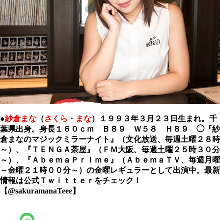
●
紗倉まな
（
さくら・まな
）１９９３年３月２３日生まれ。千
葉県出身。身長１６０ｃｍ Ｂ８９ Ｗ５８ Ｈ８９ ◯『紗
倉まなのマジックミラーナイト』（文化放送、毎週土曜２８時
～）、『ＴＥＮＧＡ茶屋』（ＦＭ大阪、毎週土曜２５時３０分
～）、『ＡｂｅｍａＰｒｉｍｅ』（ＡｂｅｍａＴＶ、毎週月曜
～金曜２１時００分～）の金曜レギュラーとして出演中。最新
情報は公式Ｔｗｉｔｔｅｒをチェック！
【@sakuramanaTeee】