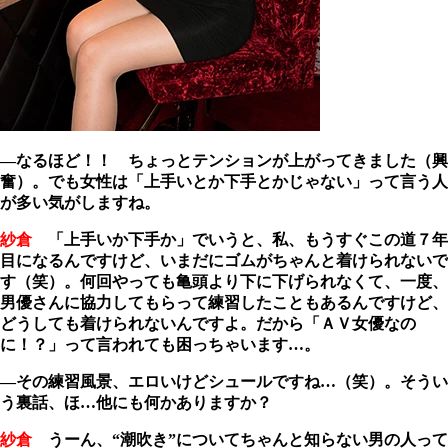
―なるほど！！ ちょっとテンションが上がってきました（興
奮）。でも女性は「上手いとか下手とかじゃない」って言う人
が多い気がしますね。
紗倉
「上手いか下手か」でいうと、私、もうすぐこの道７年
目になるんですけど、いまだにゴムがちゃんと着けられないで
す（笑）。何回やっても亀頭より下に下げられなくて、一度、
男優さんに協力してもらって練習したこともあるんですけど、
どうしても着けられないんですよ。だから「ＡＶ女優なの
に！？」って言われても困っちゃいます…。
―その練習風景、エロいけどシュールですね…（笑）。そうい
う裏話、ほ…他にも何かありますか？
紗倉
うーん、“潮吹き”についてちゃんと知らない男の人って