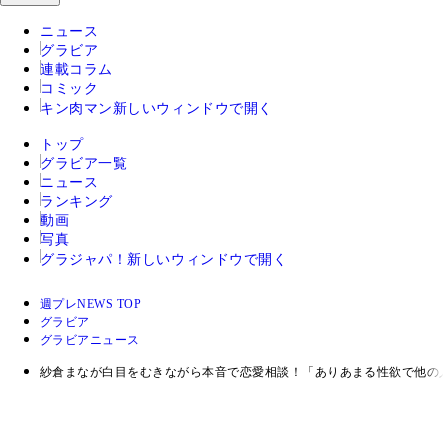
ニュース
グラビア
連載コラム
コミック
キン肉マン
新しいウィンドウで開く
トップ
グラビア一覧
ニュース
ランキング
動画
写真
グラジャパ！
新しいウィンドウで開く
週プレNEWS TOP
グラビア
グラビアニュース
紗倉まなが白目をむきながら本音で恋愛相談！「ありあまる性欲で他の