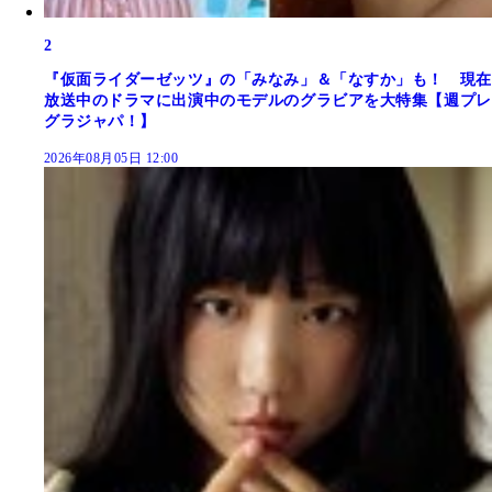
2
『仮面ライダーゼッツ』の「みなみ」＆「なすか」も！ 現在
放送中のドラマに出演中のモデルのグラビアを大特集【週プレ
グラジャパ！】
2026年08月05日 12:00