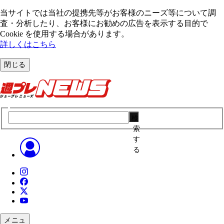
当サイトでは当社の提携先等がお客様のニーズ等について調
査・分析したり、お客様にお勧めの広告を表⽰する⽬的で
Cookie を使⽤する場合があります。
詳しくはこちら
閉じる
検
索
す
る
メニュ