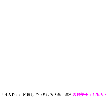
「ＨＳＤ」に所属している法政大学１年の
古野美優（ふるの・