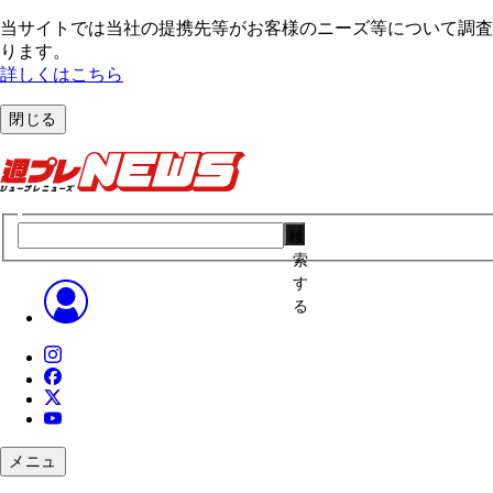
当サイトでは当社の提携先等がお客様のニーズ等について調査・
ります。
詳しくはこちら
閉じる
検
索
す
る
メニュ