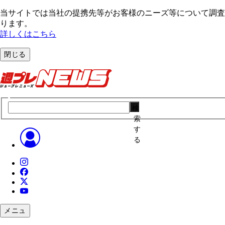
当サイトでは当社の提携先等がお客様のニーズ等について調査・
ります。
詳しくはこちら
閉じる
検
索
す
る
メニュ