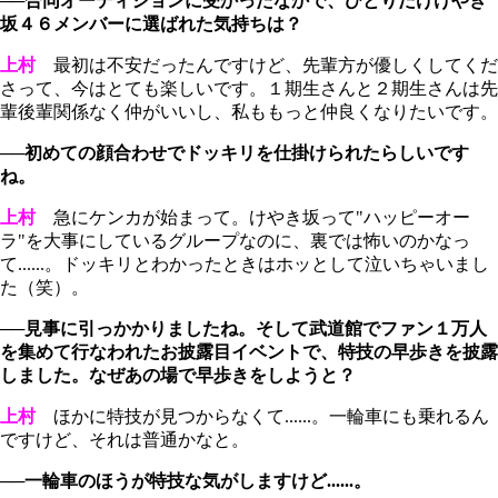
──合同オーディションに受かったなかで、ひとりだけけやき
坂４６メンバーに選ばれた気持ちは？
上村
最初は不安だったんですけど、先輩方が優しくしてくだ
さって、今はとても楽しいです。１期生さんと２期生さんは先
輩後輩関係なく仲がいいし、私ももっと仲良くなりたいです。
──初めての顔合わせでドッキリを仕掛けられたらしいです
ね。
上村
急にケンカが始まって。けやき坂って"ハッピーオー
ラ"を大事にしているグループなのに、裏では怖いのかなっ
て......。ドッキリとわかったときはホッとして泣いちゃいまし
た（笑）。
──見事に引っかかりましたね。そして武道館でファン１万人
を集めて行なわれたお披露目イベントで、特技の早歩きを披露
しました。なぜあの場で早歩きをしようと？
上村
ほかに特技が見つからなくて......。一輪車にも乗れるん
ですけど、それは普通かなと。
──一輪車のほうが特技な気がしますけど......。