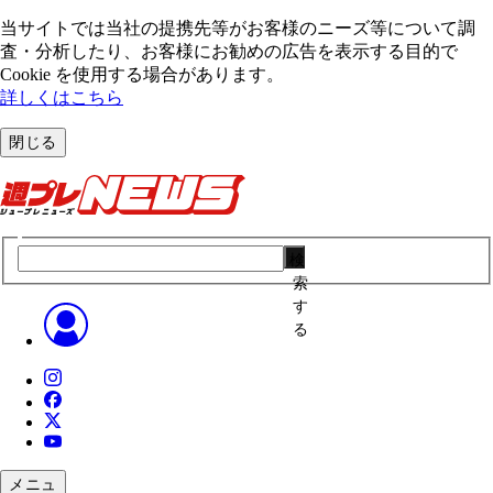
当サイトでは当社の提携先等がお客様のニーズ等について調
査・分析したり、お客様にお勧めの広告を表⽰する⽬的で
Cookie を使⽤する場合があります。
詳しくはこちら
閉じる
検
索
す
る
メニュ