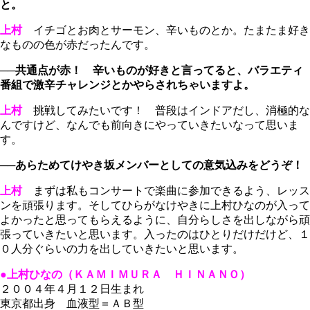
と。
上村
イチゴとお肉とサーモン、辛いものとか。たまたま好き
なものの色が赤だったんです。
──共通点が赤！ 辛いものが好きと言ってると、バラエティ
番組で激辛チャレンジとかやらされちゃいますよ。
上村
挑戦してみたいです！ 普段はインドアだし、消極的な
んですけど、なんでも前向きにやっていきたいなって思いま
す。
──あらためてけやき坂メンバーとしての意気込みをどうぞ！
上村
まずは私もコンサートで楽曲に参加できるよう、レッス
ンを頑張ります。そしてひらがなけやきに上村ひなのが入って
よかったと思ってもらえるように、自分らしさを出しながら頑
張っていきたいと思います。入ったのはひとりだけだけど、１
０人分ぐらいの力を出していきたいと思います。
●上村ひなの（ＫＡＭＩＭＵＲＡ ＨＩＮＡＮＯ）
２００４年４月１２日生まれ
東京都出身 血液型＝ＡＢ型