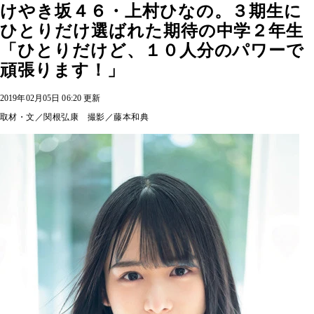
けやき坂４６・上村ひなの。３期生に
ひとりだけ選ばれた期待の中学２年生
「ひとりだけど、１０人分のパワーで
頑張ります！」
2019年02月05日 06:20 更新
取材・文／関根弘康 撮影／藤本和典