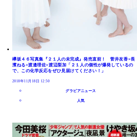
欅坂４６写真集『２１人の未完成』発売直前！ 菅井友香×長
濱ねる×渡邉理佐×渡辺梨加「２１人の個性が爆発しているの
で、この化学反応をぜひ見届けてください！」
2018年11月18日 12:50
グラビアニュース
人気