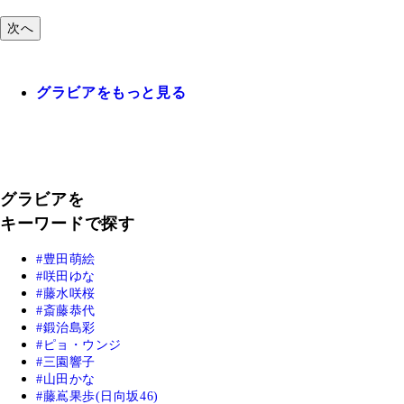
次へ
グラビアをもっと見る
グラビアを
キーワードで探す
豊田萌絵
咲田ゆな
藤水咲桜
斎藤恭代
鍛治島彩
ピョ・ウンジ
三園響子
山田かな
藤嶌果歩(日向坂46)