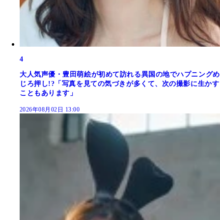
4
大人気声優・豊田萌絵が初めて訪れる異国の地でハプニングめ
じろ押し!?「写真を見ての気づきが多くて、次の撮影に生かす
こともあります」
2026年08月02日 13:00