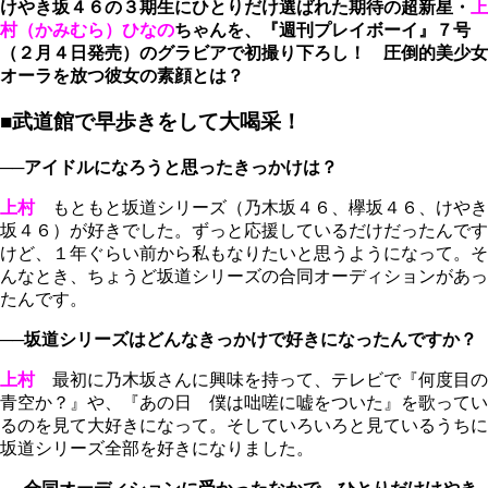
けやき坂４６の３期生にひとりだけ選ばれた
期待の超新星・
上
村（かみむら）ひなの
ちゃんを、『週刊プレイボーイ』７号
（２月４日発売）のグラビアで初撮り下ろし！ 圧倒的美少女
オーラを放つ彼女の素顔とは？
■武道館で早歩きをして大喝采！
──アイドルになろうと思ったきっかけは？
上村
もともと坂道シリーズ（乃木坂４６、欅坂４６、けやき
坂４６）が好きでした。ずっと応援しているだけだったんです
けど、１年ぐらい前から私もなりたいと思うようになって。そ
んなとき、ちょうど坂道シリーズの合同オーディションがあっ
たんです。
──坂道シリーズはどんなきっかけで好きになったんですか？
上村
最初に乃木坂さんに興味を持って、テレビで『何度目の
青空か？』や、『あの日 僕は咄嗟に嘘をついた』を歌ってい
るのを見て大好きになって。そしていろいろと見ているうちに
坂道シリーズ全部を好きになりました。