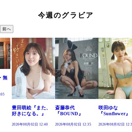
今週のグラビア
前へ
・無
:05
豊田萌絵『また、
斎藤恭代
咲田ゆな
好きになる。』
『BOUND』
『Sunflower』
2026年08月02日 12:40
2026年08月02日 12:35
2026年08月02日 12: