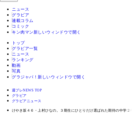
ニュース
グラビア
連載コラム
コミック
キン肉マン
新しいウィンドウで開く
トップ
グラビア一覧
ニュース
ランキング
動画
写真
グラジャパ！
新しいウィンドウで開く
週プレNEWS TOP
グラビア
グラビアニュース
けやき坂４６・上村ひなの。３期生にひとりだけ選ばれた期待の中学２