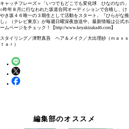
キャッチフレーズ＝「いつでもどこでも変化球 ひなのなの」
○昨年８月に行なわれた坂道合同オーディションで合格し、け
やき坂４６唯一の３期生として活動をスタート。『ひらがな推
し』（テレビ東京）が毎週日曜深夜放送中。最新情報は公式ホ
ームページをチェック！【http://www.keyakizaka46.com】
スタイリング／津野真吾 ヘア＆メイク／大出理紗（ｍａｘｓ
ｔａｒ）
編集部のオススメ