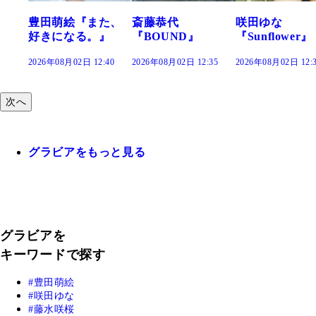
た、
斎藤恭代
咲田ゆな
藤水咲桜『花
』
『BOUND』
『Sunflower』
だまり』
:40
2026年08月02日 12:35
2026年08月02日 12:30
2026年08月02日 12:
次へ
グラビアをもっと見る
グラビアを
キーワードで探す
豊田萌絵
咲田ゆな
藤水咲桜