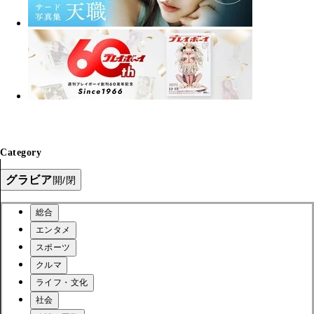
Category
グラビア
開/閉
総合
エンタメ
スポーツ
クルマ
ライフ・文化
社会