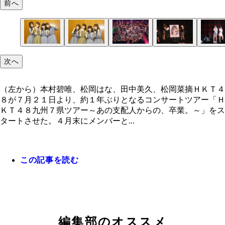
前へ
次へ
（左から）本村碧唯、松岡はな、田中美久、松岡菜摘ＨＫＴ４
８が７月２１日より、約１年ぶりとなるコンサートツアー「Ｈ
ＫＴ４８九州７県ツアー～あの支配人からの、卒業。～」をス
タートさせた。４月末にメンバーと...
この記事を読む
編集部のオススメ