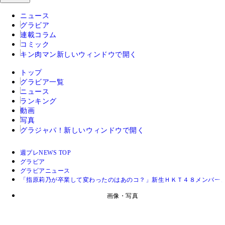
ニュース
グラビア
連載コラム
コミック
キン肉マン
新しいウィンドウで開く
トップ
グラビア一覧
ニュース
ランキング
動画
写真
グラジャパ！
新しいウィンドウで開く
週プレNEWS TOP
グラビア
グラビアニュース
「指原莉乃が卒業して変わったのはあのコ？」新生ＨＫＴ４８メンバー
画像・写真