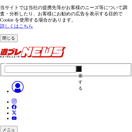
当サイトでは当社の提携先等がお客様のニーズ等について調
査・分析したり、お客様にお勧めの広告を表⽰する⽬的で
Cookie を使⽤する場合があります。
詳しくはこちら
閉じる
検
索
す
る
メニュ