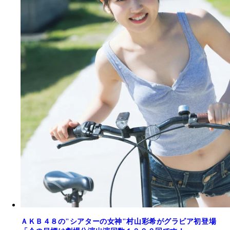
ＡＫＢ４８の"シアターの女神"村山彩希がグラビア初登場