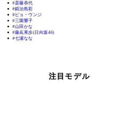
斎藤恭代
鍛治島彩
ピョ・ウンジ
三園響子
山田かな
藤嶌果歩(日向坂46)
七瀬なな
注目モデル