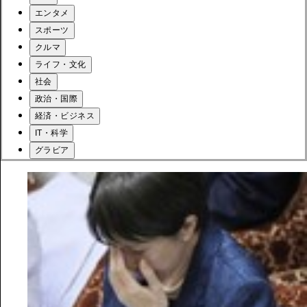
エンタメ
スポーツ
クルマ
ライフ・文化
社会
政治・国際
経済・ビジネス
IT・科学
グラビア