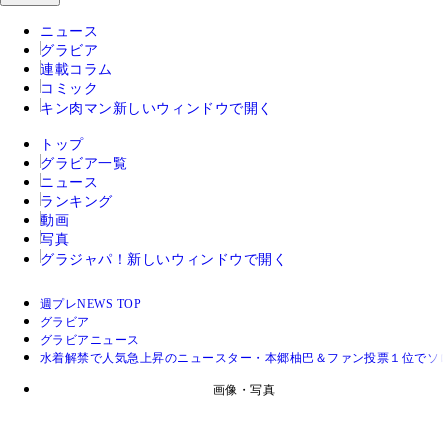
ニュース
グラビア
連載コラム
コミック
キン肉マン
新しいウィンドウで開く
トップ
グラビア一覧
ニュース
ランキング
動画
写真
グラジャパ！
新しいウィンドウで開く
週プレNEWS TOP
グラビア
グラビアニュース
水着解禁で人気急上昇のニュースター・本郷柚巴＆ファン投票１位でソ
画像・写真