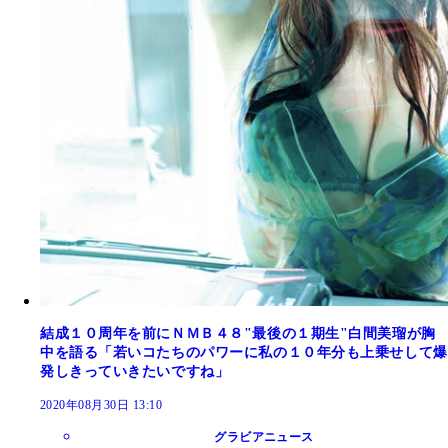
結成１０周年を前にＮＭＢ４８"最後の１期生"白間美瑠が胸
中を語る「若いコたちのパワーに私の１０年分も上乗せして爆
発しきっていきたいですね」
2020年08月30日 13:10
グラビアニュース