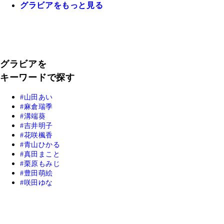
グラビアをもっと見る
グラビアを
キーワードで探す
山田あい
麻倉瑞季
溝端葵
吉井明子
花咲楓香
青山ひかる
真田まこと
栗原もみじ
豊田萌絵
咲田ゆな