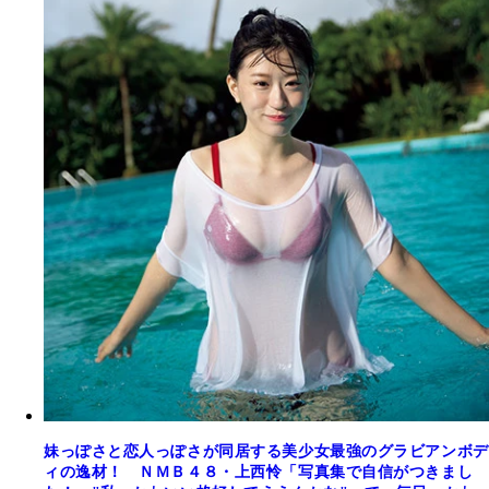
妹っぽさと恋人っぽさが同居する美少女最強のグラビアンボデ
ィの逸材！ ＮＭＢ４８・上西怜「写真集で自信がつきまし