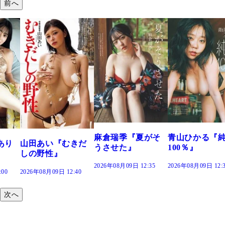
前へ
溝端 葵『もう
つの、あおい
で。』
2026年08月09日 12:
麻倉瑞季『夏がそ
青山ひかる『純度
きだ
うさせた』
100％』
2026年08月09日 12:35
2026年08月09日 12:30
:40
次へ