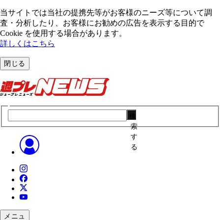
当サイトでは当社の提携先等がお客様のニーズ等について調
査・分析したり、お客様にお勧めの広告を表⽰する⽬的で
Cookie を使⽤する場合があります。
詳しくはこちら
閉じる
検
索
す
る
メニュ