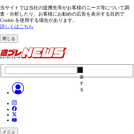
当サイトでは当社の提携先等がお客様のニーズ等について調
査・分析したり、お客様にお勧めの広告を表⽰する⽬的で
Cookie を使⽤する場合があります。
詳しくはこちら
閉じる
検
索
す
る
メニュ