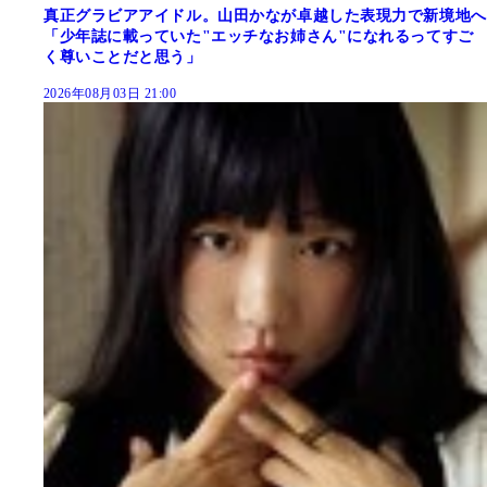
真正グラビアアイドル。山田かなが卓越した表現力で新境地へ
「少年誌に載っていた"エッチなお姉さん"になれるってすご
く尊いことだと思う」
2026年08月03日 21:00