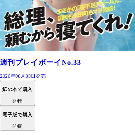
週刊プレイボーイNo.33
2026年08月03日発売
紙の本で購入
開/閉
電子版で購入
開/閉