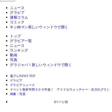
ニュース
グラビア
連載コラム
コミック
キン肉マン
新しいウィンドウで開く
トップ
グラビア一覧
ニュース
ランキング
動画
写真
グラジャパ！
新しいウィンドウで開く
週プレNEWS TOP
グラビア
グラビアニュース
イベント取材年間５００件超！ アイドルウォッチャー・北川のグラビ
画像・写真
9ページ目