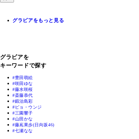
グラビアをもっと見る
グラビアを
キーワードで探す
豊田萌絵
咲田ゆな
藤水咲桜
斎藤恭代
鍛治島彩
ピョ・ウンジ
三園響子
山田かな
藤嶌果歩(日向坂46)
七瀬なな