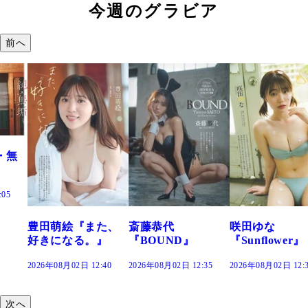
今週のグラビア
前へ
『また、
斎藤恭代
咲田ゆな
藤水咲桜
る。』
『BOUND』
『Sunflower』
だまり』
日 12:40
2026年08月02日 12:35
2026年08月02日 12:30
2026年08月02日
次へ