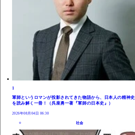
1
軍師というロマンが投影されてきた物語から、日本人の精神史
を読み解く一冊！（呉座勇一著『軍師の日本史』）
2026年08月04日 06:30
社会