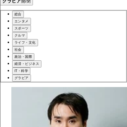
グラビア
開/閉
総合
エンタメ
スポーツ
クルマ
ライフ・文化
社会
政治・国際
経済・ビジネス
IT・科学
グラビア