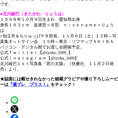
です。
●北川綾巴（きたがわ・りょうは）
１９９８年１０月９日生まれ 愛知県出身
身長１６３ｃｍ 血液型＝Ｂ型 ｎｉｃｋｎａｍｅ＝りょう
は
○知立市＆ちりゅっぴＰＲ部長。１１月６日（土）１２時～写
真集ネットサイン会、１５時～東京・ソフマップＡＫＩＢＡ
パソコン・デジタル館でお渡し会開催予定。
公式Ｔｗｉｔｔｅｒ【@ryoha_1009_】
公式Ｉｎｓｔａｇｒａｍ【@ryoha_1009】
北川綾巴１ｓｔ写真集『君の太陽』（扶桑社、１１月２日発
売）より。
★誌面には載せきれなかった秘蔵グラビアや撮り下ろしムービ
ーは
『週プレ プラス！』
をチェック！