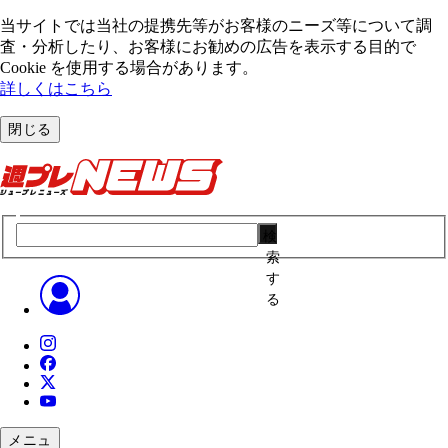
当サイトでは当社の提携先等がお客様のニーズ等について調
査・分析したり、お客様にお勧めの広告を表⽰する⽬的で
Cookie を使⽤する場合があります。
詳しくはこちら
閉じる
検
索
す
る
メニュ