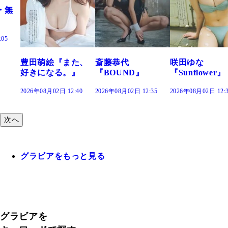
『また、
斎藤恭代
咲田ゆな
藤水咲桜『
る。』
『BOUND』
『Sunflower』
だまり』
 12:40
2026年08月02日 12:35
2026年08月02日 12:30
2026年08月02日 
次へ
グラビアをもっと見る
グラビアを