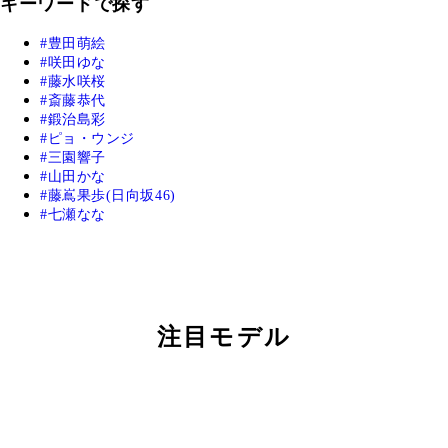
キーワードで探す
豊田萌絵
咲田ゆな
藤水咲桜
斎藤恭代
鍛治島彩
ピョ・ウンジ
三園響子
山田かな
藤嶌果歩(日向坂46)
七瀬なな
注目モデル