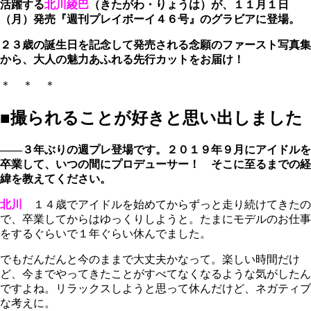
活躍する
北川綾巴
（きたがわ・りょうは）が、１１月１日
（月）発売『週刊プレイボーイ４６号』のグラビアに登場。
２３歳の誕生日を記念して発売される念願のファースト写真集
から、大人の魅力あふれる先行カットをお届け！
＊ ＊ ＊
■撮られることが好きと思い出しました
――３年ぶりの週プレ登場です。２０１９年９月にアイドルを
卒業して、いつの間にプロデューサー！ そこに至るまでの経
緯を教えてください。
北川
１４歳でアイドルを始めてからずっと走り続けてきたの
で、卒業してからはゆっくりしようと。たまにモデルのお仕事
をするぐらいで１年ぐらい休んでました。
でもだんだんと今のままで大丈夫かなって。楽しい時間だけ
ど、今までやってきたことがすべてなくなるような気がしたん
ですよね。リラックスしようと思って休んだけど、ネガティブ
な考えに。