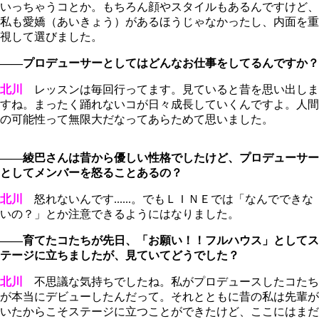
いっちゃうコとか。もちろん顔やスタイルもあるんですけど、
私も愛嬌（あいきょう）があるほうじゃなかったし、内面を重
視して選びました。
――プロデューサーとしてはどんなお仕事をしてるんですか？
北川
レッスンは毎回行ってます。見ていると昔を思い出しま
すね。まったく踊れないコが日々成長していくんですよ。人間
の可能性って無限大だなってあらためて思いました。
――綾巴さんは昔から優しい性格でしたけど、プロデューサー
としてメンバーを怒ることあるの？
北川
怒れないんです......。でもＬＩＮＥでは「なんでできな
いの？」とか注意できるようにはなりました。
――育てたコたちが先日、「お願い！！フルハウス」としてス
テージに立ちましたが、見ていてどうでした？
北川
不思議な気持ちでしたね。私がプロデュースしたコたち
が本当にデビューしたんだって。それとともに昔の私は先輩が
いたからこそステージに立つことができたけど、ここにはまだ