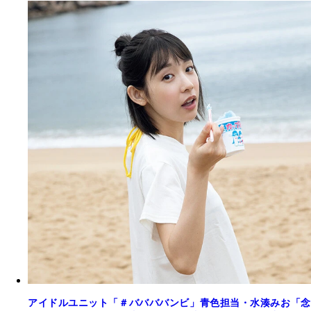
アイドルユニット「＃ババババンビ」青色担当・水湊みお「念