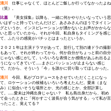
清川
仕事じゃなくて、ほとんどご飯しか行ってなかったよね
（笑）。
比嘉
『美女採集』以降も、一緒に何かやりたいなっていう思
いはずっと持っていたんだけど、あさみさんのほうでタイミン
グというか、インスピレーションが湧かないとお声がかからな
いと思っていたから。それが今回、私自身もタイミングを感じ
て、ふたりの感覚がバチッとはまったというか。
２０２１年は主演ドラマがあって、並行して別の連ドラの撮影
もあって、それが終わってから、何か自分がちょっと前の自分
じゃない感じがして。いろいろな表情とか感情があふれ出るよ
うになってきていて......まさにパッションが止まらない感じ
で。だから、そういう「今」を誰かに切り取ってほしかった。
清川
今回、私がプロデュースをさせていただくことになっ
て、ロケーションの候補もいろいろ考えたんだ。愛未（まな
み）に似合いそうな場所とか、光の感じとか、全部計算し
て。......愛未は沖縄出身じゃない？ 私も島出身だから、初め
て会ったときに「何かすごく波長が合う気がする」って私が言
ったこと、覚えてる？