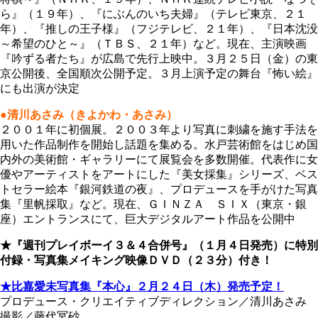
ら』（１９年）、『にぶんのいち夫婦』（テレビ東京、２１
年）、『推しの王子様』（フジテレビ、２１年）、『日本沈没
～希望のひと～』（ＴＢＳ、２１年）など。現在、主演映画
『吟ずる者たち』が広島で先行上映中。３月２５日（金）の東
京公開後、全国順次公開予定。３月上演予定の舞台『怖い絵』
にも出演が決定
●清川あさみ（きよかわ・あさみ）
２００１年に初個展。２００３年より写真に刺繍を施す手法を
用いた作品制作を開始し話題を集める。水戸芸術館をはじめ国
内外の美術館・ギャラリーにて展覧会を多数開催。代表作に女
優やアーティストをアートにした『美女採集』シリーズ、ベス
トセラー絵本『銀河鉄道の夜』、プロデュースを手がけた写真
集『里帆採取』など。現在、ＧＩＮＺＡ ＳＩＸ（東京・銀
座）エントランスにて、巨大デジタルアート作品を公開中
★『週刊プレイボーイ３＆４合併号』（１月４日発売）に特別
付録・写真集メイキング映像ＤＶＤ（２３分）付き！
★比嘉愛未写真集『本心』２月２４日（木）発売予定！
プロデュース・クリエイティブディレクション／清川あさみ
撮影／藤代冥砂