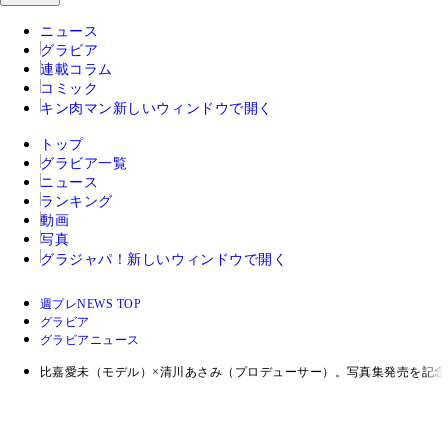
ニュース
グラビア
連載コラム
コミック
キン肉マン
新しいウィンドウで開く
トップ
グラビア一覧
ニュース
ランキング
動画
写真
グラジャパ！
新しいウィンドウで開く
週プレNEWS TOP
グラビア
グラビアニュース
比嘉愛未（モデル）×清川あさみ（プロデューサー）。写真集発売を記