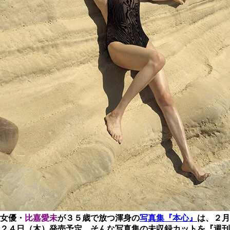
女優・
比嘉愛未
が３５歳で放つ渾身の
写真集『本心』
は、２月
２４日（木）発売予定。そんな写真集の未収録カットを『週刊