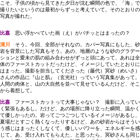
こそ、子供の頃から見てきた夕日が沈む瞬間の色で、「海」で
撮りたいというのは最初からずっと考えていて。そのとおりの
写真が撮れた。
比嘉
思い浮かべていた画（え）がバチッとはまったの？
清川
そう。今回、全部がそれなの。カバー写真にもした、砂
岩を背景にした写真もそう。あの、地層のような砂のグラデー
ションと愛未の肌の組み合わせがずっと頭にあって、あれは全
体のファーストカットだったけど、イメージしていたとおりに
はまった。撮影を担当してくださった（藤代）冥砂（めいさ）
さんの作品に『山と肌』（玄光社）っていう写真集があって。
人間の肉体と、山の大自然を並べて見せているんだけど、そこ
から着想して。
比嘉
ファーストカットって大事じゃない？ 撮影に入ってい
く緊張もあるし。だけど、あの場所に降り立った瞬間、温かく
て優しかったの。岩ってごつごつしているイメージがあるし、
夏場だとすごく熱くなったりするけど、あの砂岩からはそうい
う感じはまったくしなくて、優しいパワーを、エネルギーを感
じて。あ、受け入れてもらえた、と思ったら、冥砂さんも同じ