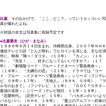
比嘉
そのおかげで、「ここ、どこ？」っていうカッコいい写
真が撮れたよね。
※対談の全文は写真集に収録予定です
●比嘉愛未（ひが・まなみ）
１９８６年６月１４日生まれ、沖縄県出身。２００７年ＮＨＫ
連続テレビ小説『どんど晴れ』でヒロインを演じる。主な出演
作に、映画『飛べ！ダコタ』（１３年）、『カノン』（１６
年）、『先生！、、、好きになってもいいですか？』（１７
年）、『劇場版コード・ブルー～ドクターヘリ緊急救命～』
（１８年）、『大綱引の恋』（２１年）、ドラマでは『コー
ド・ブルー ～ドクターヘリ緊急救命～』シリーズ（フジテレ
ビ、０８年～１７年）、『天地人』（ＮＨＫ、０９年）、『マ
ルモのおきて』（フジテレビ、１１年）、『ＤＯＣＴＯＲＳ～
最強の名医～』シリーズ（テレビ朝日、１１年～１８年）、
『恋愛時代』（読売テレビ、１５年）、『バカボンのパパより
バカなパパ』（ＮＨＫ、１８年）、『盤上のアルファ～約束の
将棋～』（ＮＨＫ、１９年）、ＮＨＫ連続テレビ小説『なつぞ