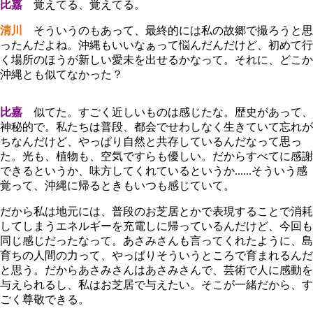
比嘉
覚えてる、覚えてる。
清川
そういうのもあって、最終的には私の故郷で撮ろうと思
ったんだよね。沖縄もいいなぁって悩んだんだけど、初めて行
く場所のほうが新しい愛未を出せるかなって。それに、どこか
沖縄とも似てなかった？
比嘉
似てた。すごく近しいものは感じたな。歴史があって、
神秘的で。私たちは普段、都会でせわしなく生きていて忘れが
ちなんだけど、やっぱり自然と共存しているんだなって思っ
た。光も、植物も、空気ですらも優しい。だからすべてに感謝
できるというか、味方してくれているというか......そういう感
覚って、沖縄に帰るときもいつも感じていて。
だから私は地元には、普段のお芝居とかで表現することで消耗
してしまうエネルギーを充電しに帰っているんだけど、今回も
同じ感じだったなって。あさみさんも言ってくれたように、島
育ちの人間の力って、やっぱりそういうところで育まれるんだ
と思う。だからあさみさんはあさみさんで、芸術で人に感動を
与えられるし、私はお芝居で与えたい。そこが一緒だから、す
ごく尊敬できる。