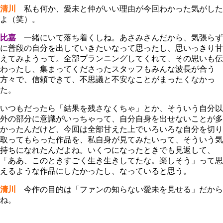
清川
私も何か、愛未と仲がいい理由が今回わかった気がした
よ（笑）。
比嘉
一緒にいて落ち着くしね。あさみさんだから、気張らず
に普段の自分を出していきたいなって思ったし、思いっきり甘
えてみようって。全部プランニングしてくれて、その思いも伝
わったし、集まってくださったスタッフもみんな波長が合う
方々で、信頼できて、不思議と不安なことがまったくなかっ
た。
いつもだったら「結果を残さなくちゃ」とか、そういう自分以
外の部分に意識がいっちゃって、自分自身を出せないことが多
かったんだけど、今回は全部甘えた上でいろいろな自分を切り
取ってもらった作品を、私自身が見てみたいって、そういう気
持ちになれたんだよね。いくつになったときでも見返して、
「ああ、このときすごく生き生きしてたな。楽しそう」って思
えるような作品にしたかったし、なっていると思う。
清川
今作の目的は「ファンの知らない愛未を見せる」だから
ね。