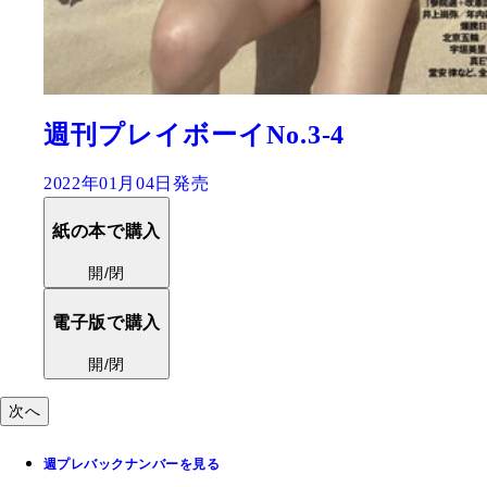
比嘉愛未写真集『本心』
2022年02月24日発売
紙の本で購入
開/閉
次へ
週プレバックナンバーを見る