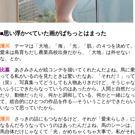
■思い浮かべていた画がばちっとはまった
清川
テーマは「大地」「海」「光」「肌」の４つを決めて。
愛未は島育ちだし農業高校出身だから、「大地」は外せない
な、とか。
比嘉
あさみさんが絵コンテを描いてくれたんだよね。馬に乗
ってる私がいるのを見たときは驚いたなあ。「それだ！」って
（笑）。写真集ってどうしても人物ありきだけど、そうじゃな
いふうにできたらなっていうのはあったから。人間と自然だっ
たり、動物だったり、何かと調和している、何かと一緒になっ
て、総合的にひとつの作品を作る―そういうことができたらい
いなって思っていたから。
清川
さっきの話にもつながるけど、それが「愛未らしさ」に
なるんだろうなっていうのはあったんだよね。馬のシーンは、
馬自体だけじゃなくて「光」がめちゃくちゃ大事で。私がそれ