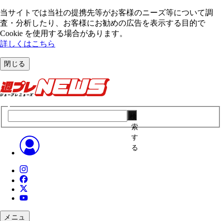
当サイトでは当社の提携先等がお客様のニーズ等について調
査・分析したり、お客様にお勧めの広告を表⽰する⽬的で
Cookie を使⽤する場合があります。
詳しくはこちら
閉じる
検
索
す
る
メニュ