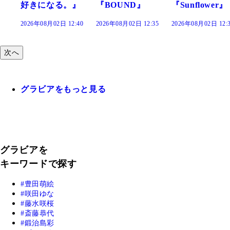
』
『BOUND』
『Sunflower』
だまり』
:40
2026年08月02日 12:35
2026年08月02日 12:30
2026年08月02日 12:
次へ
グラビアをもっと見る
グラビアを
キーワードで探す
豊田萌絵
咲田ゆな
藤水咲桜
斎藤恭代
鍛治島彩