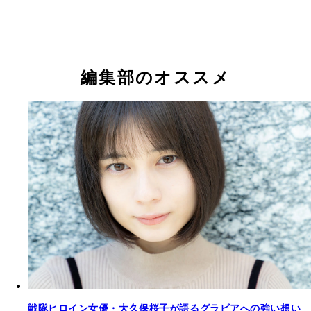
編集部のオススメ
大久保桜子デジタル写真集『Dearest』（撮影／東
大久保桜子デジタル写真集『Dearest』撮影／東京
より
格／1650円（税込）
戦隊ヒロイン女優・大久保桜子が語るグラビアへの強い想い