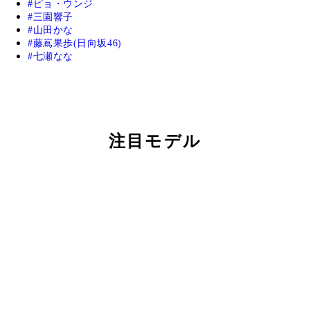
ピョ・ウンジ
三園響子
山田かな
藤嶌果歩(日向坂46)
七瀬なな
注目モデル