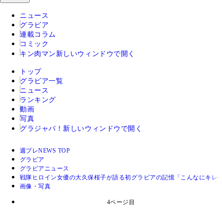
ニュース
グラビア
連載コラム
コミック
キン肉マン
新しいウィンドウで開く
トップ
グラビア一覧
ニュース
ランキング
動画
写真
グラジャパ！
新しいウィンドウで開く
週プレNEWS TOP
グラビア
グラビアニュース
戦隊ヒロイン女優の大久保桜子が語る初グラビアの記憶「こんなにキレ
画像・写真
4ページ目