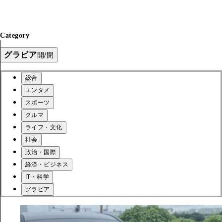
Category
グラビア
開/閉
総合
エンタメ
スポーツ
クルマ
ライフ・文化
社会
政治・国際
経済・ビジネス
IT・科学
グラビア