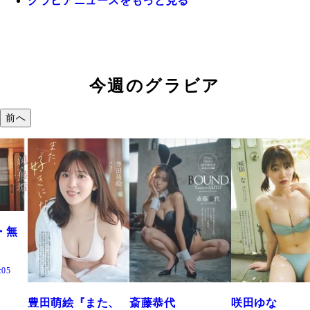
グラビアニュースをもっと見る
今週のグラビア
前へ
た、
斎藤恭代
咲田ゆな
藤水咲桜『花