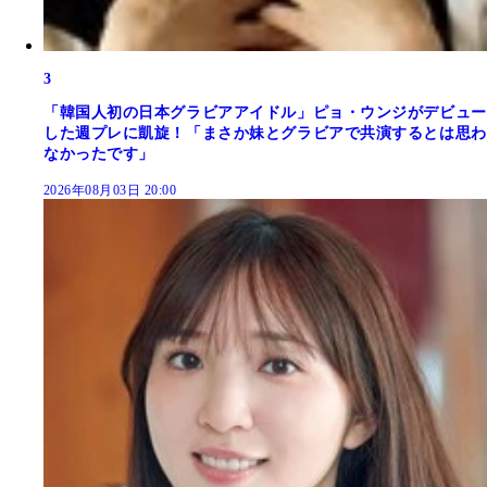
3
「韓国人初の日本グラビアアイドル」ピョ・ウンジがデビュー
した週プレに凱旋！「まさか妹とグラビアで共演するとは思わ
なかったです」
2026年08月03日 20:00