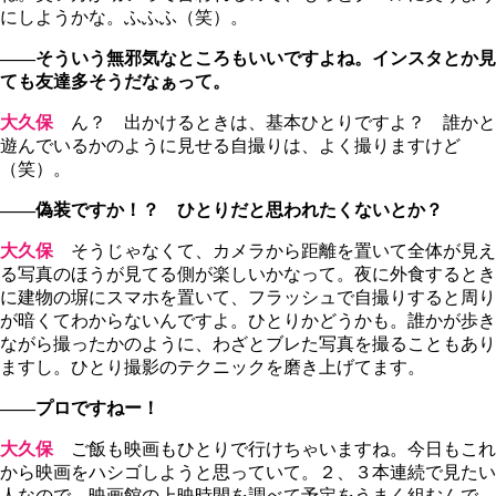
にしようかな。ふふふ（笑）。
――そういう無邪気なところもいいですよね。インスタとか見
ても友達多そうだなぁって。
大久保
ん？ 出かけるときは、基本ひとりですよ？ 誰かと
遊んでいるかのように見せる自撮りは、よく撮りますけど
（笑）。
――偽装ですか！？ ひとりだと思われたくないとか？
大久保
そうじゃなくて、カメラから距離を置いて全体が見え
る写真のほうが見てる側が楽しいかなって。夜に外食するとき
に建物の塀にスマホを置いて、フラッシュで自撮りすると周り
が暗くてわからないんですよ。ひとりかどうかも。誰かが歩き
ながら撮ったかのように、わざとブレた写真を撮ることもあり
ますし。ひとり撮影のテクニックを磨き上げてます。
――プロですねー！
大久保
ご飯も映画もひとりで行けちゃいますね。今日もこれ
から映画をハシゴしようと思っていて。２、３本連続で見たい
人なので、映画館の上映時間を調べて予定をうまく組むんで