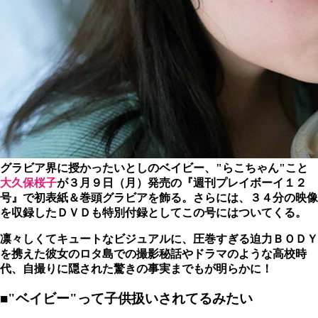
グラビア界に授かったいとしのベイビー、"らこちゃん"こと
大久保桜子
が３月９日（月）発売の『週刊プレイボーイ１２
号』で初表紙＆巻頭グラビアを飾る。さらには、
３４分の映像
を収録した
ＤＶＤも特別付録としてこの号にはついてくる。
凛々しくてキュートなビジュアルに、圧巻すぎる迫力ＢＯＤＹ
を携えた彼女のロタ島での撮影秘話やドラマのような高校時
代、自撮りに隠された驚きの事実までもが明らかに！
■"ベイビー"って子供扱いされてるみたい