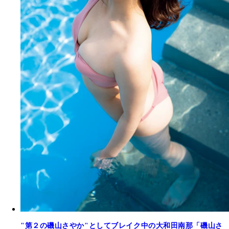
"第２の磯山さやか"としてブレイク中の大和田南那「磯山さ