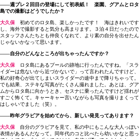
――週プレ２回目の登場にして初表紙！ 楽園、グアムとロタ
島での撮影はどうでしたか？
大久保
初めてのロタ島、楽しかったです！ 海はきれいです
し、海外で撮影すると気分も高まります。３泊４日だったので
スタッフさんたちとも仲良くなれて、より素の自分を出せたん
じゃないかなって思います。
――自分のどんなところが出ちゃったんですか？
大久保
ロタ島にあるプールの跡地に行ったんですね。「スラ
イダーは危ないから近づかないで」って言われたんですけど、
私の好奇心が出てしまいスライダーの途中まで降りちゃって。
でも結果、ステキな写真がたくさん撮れました。あとは、グア
ムからロタ島に向かうとき、セスナに乗ったんですけど揺れが
すごく怖くて。キャーキャー言いながらも写真を撮りまくって
はしゃいでました（笑）。
――昨年グラビアを始めてから、新しい発見ってあります？
大久保
自分のグラビアを見て、私の中にもこんな大人っぽい
表情があるんだなって。同年代のコと比べたら幼いかなと思っ