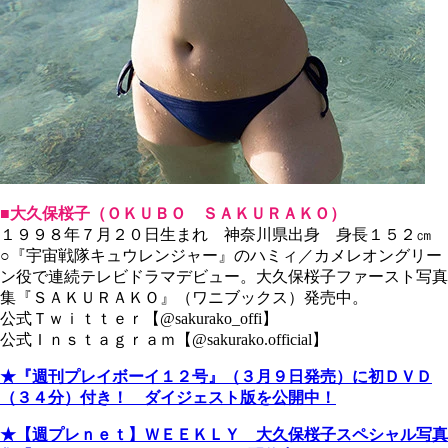
■大久保桜子（ＯＫＵＢＯ ＳＡＫＵＲＡＫＯ）
１９９８年７月２０日生まれ 神奈川県出身 身長１５２㎝
○『宇宙戦隊キュウレンジャー』のハミィ／カメレオングリー
ン役で連続テレビドラマデビュー。大久保桜子ファースト写真
集『ＳＡＫＵＲＡＫＯ』（ワニブックス）発売中。
公式Ｔｗｉｔｔｅｒ【@sakurako_offi】
公式Ｉｎｓｔａｇｒａｍ【@sakurako.official】
★『週刊プレイボーイ１２号』（３月９日発売）に初ＤＶＤ
（３４分）付き！ ダイジェスト版を公開中！
★【週プレｎｅｔ】ＷＥＥＫＬＹ 大久保桜子スペシャル写真