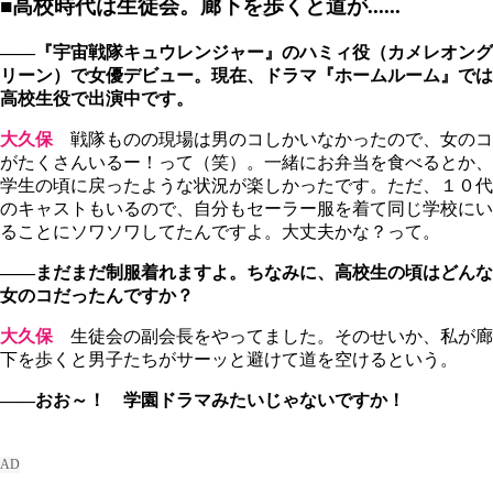
■高校時代は生徒会。廊下を歩くと道が......
――『宇宙戦隊キュウレンジャー』のハミィ役（カメレオング
リーン）で女優デビュー。現在、ドラマ『ホームルーム』では
高校生役で出演中です。
大久保
戦隊ものの現場は男のコしかいなかったので、女のコ
がたくさんいるー！って（笑）。一緒にお弁当を食べるとか、
学生の頃に戻ったような状況が楽しかったです。ただ、１０代
のキャストもいるので、自分もセーラー服を着て同じ学校にい
ることにソワソワしてたんですよ。大丈夫かな？って。
――まだまだ制服着れますよ。ちなみに、高校生の頃はどんな
女のコだったんですか？
大久保
生徒会の副会長をやってました。そのせいか、私が廊
下を歩くと男子たちがサーッと避けて道を空けるという。
――おお～！ 学園ドラマみたいじゃないですか！