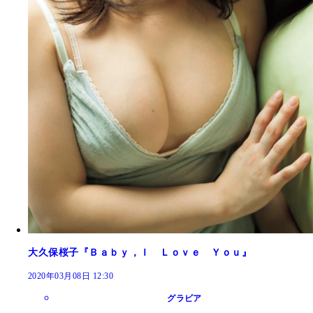
大久保桜子『Ｂａｂｙ，Ｉ Ｌｏｖｅ Ｙｏｕ』
2020年03月08日 12:30
グラビア