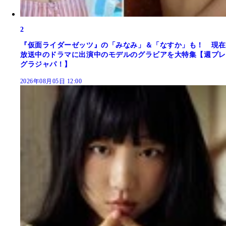
2
『仮面ライダーゼッツ』の「みなみ」＆「なすか」も！ 現在
放送中のドラマに出演中のモデルのグラビアを大特集【週プレ
グラジャパ！】
2026年08月05日 12:00