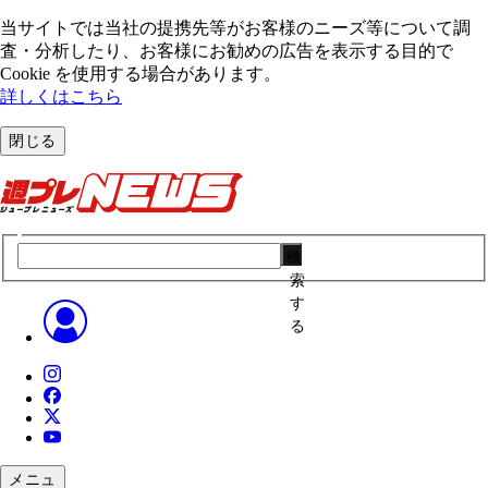
当サイトでは当社の提携先等がお客様のニーズ等について調
査・分析したり、お客様にお勧めの広告を表⽰する⽬的で
Cookie を使⽤する場合があります。
詳しくはこちら
閉じる
検
索
す
る
メニュ