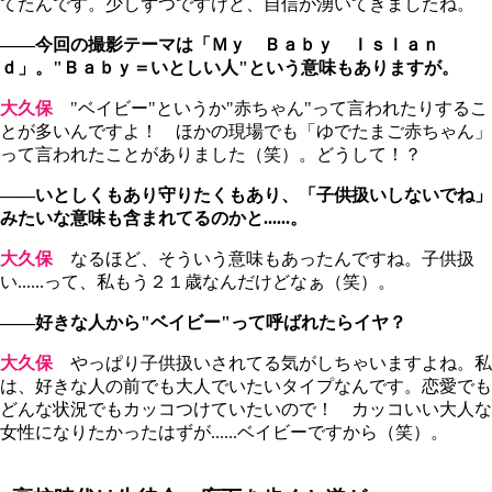
てたんです。少しずつですけど、自信が湧いてきましたね。
――今回の撮影テーマは「Ｍｙ Ｂａｂｙ Ｉｓｌａｎ
ｄ」。"Ｂａｂｙ＝いとしい人"という意味もありますが。
大久保
"ベイビー"というか"赤ちゃん"って言われたりするこ
とが多いんですよ！ ほかの現場でも「ゆでたまご赤ちゃん」
って言われたことがありました（笑）。どうして！？
――いとしくもあり守りたくもあり、「子供扱いしないでね」
みたいな意味も含まれてるのかと......。
大久保
なるほど、そういう意味もあったんですね。子供扱
い......って、私もう２１歳なんだけどなぁ（笑）。
――好きな人から"ベイビー"って呼ばれたらイヤ？
大久保
やっぱり子供扱いされてる気がしちゃいますよね。私
は、好きな人の前でも大人でいたいタイプなんです。恋愛でも
どんな状況でもカッコつけていたいので！ カッコいい大人な
女性になりたかったはずが......ベイビーですから（笑）。