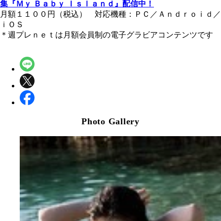
集『Ｍｙ Ｂａｂｙ Ｉｓｌａｎｄ』配信中！
月額１１００円（税込） 対応機種：ＰＣ／Ａｎｄｒｏｉｄ／
ｉＯＳ
＊週プレｎｅｔは月額会員制の電子グラビアコンテンツです
Photo Gallery