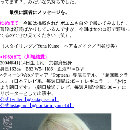
ってます？」みたいな気持ちでした。
――最後に読者にメッセージを。
ゆめぽて
今回は掲載されたポエムも自分で書いてみました。
普段は顔芸ばかりしているんですが、今回は女のコ顔で頑張っ
てるのでぜひ見てください（笑）。
（スタイリング／Yuna Kume ヘア＆メイク／円谷歩美）
●ゆめぽて（川端結愛）
2004年4月14日生まれ 京都府出身
身長163㎝ B83 W54 H86 血液型＝B型
○ティーンWebメディア『Popteen』専属モデル。『超無敵クラ
ス』（日本テレビ系、毎週日曜12:45～）レギュラー、『おは
よう朝日です』（朝日放送テレビ、毎週月曜?金曜5:00～）に
リポーターとして出演中。
公式Twitter【@kadayusachi】
公式Instagram【@dorifarm_yume14】