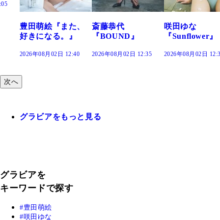
:05
豊田萌絵『また、
斎藤恭代
咲田ゆな
好きになる。』
『BOUND』
『Sunflower』
2026年08月02日 12:40
2026年08月02日 12:35
2026年08月02日 12:
次へ
グラビアをもっと見る
グラビアを
キーワードで探す
豊田萌絵
咲田ゆな