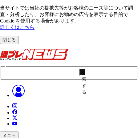
当サイトでは当社の提携先等がお客様のニーズ等について調
査・分析したり、お客様にお勧めの広告を表⽰する⽬的で
Cookie を使⽤する場合があります。
詳しくはこちら
閉じる
検
索
す
る
メニュ