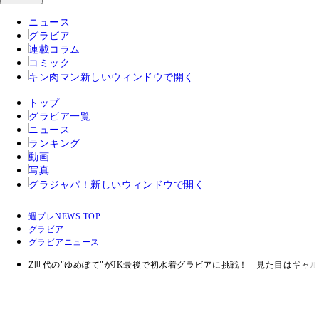
ニュース
グラビア
連載コラム
コミック
キン肉マン
新しいウィンドウで開く
トップ
グラビア一覧
ニュース
ランキング
動画
写真
グラジャパ！
新しいウィンドウで開く
週プレNEWS TOP
グラビア
グラビアニュース
Z世代の"ゆめぽて"がJK最後で初水着グラビアに挑戦！「見た目はギャ