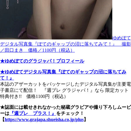
ゆめぽて
デジタル写真集『ぽてのギャップの沼に落ちてみて！』 撮影
／田口まき 価格／1100円（税込）
★ゆめぽてのグラジャパ！プロフィール
★ゆめぽてデジタル写真集『ぽてのギャップの沼に落ちてみ
て！』
本誌のアザーカットをパッケージしたデジタル写真集が主要電
子書店にて配信！ 『週プレ グラジャパ！』なら 限定カット
特典付き!! 価格1100円（税込）
★誌面には載せきれなかった秘蔵グラビアや撮り下ろしムービ
ーは
『週プレ プラス！』
をチェック！
【
https://www.grajapa.shueisha.co.jp/plus
】