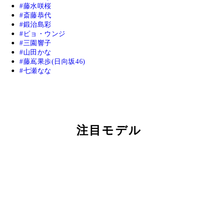
藤水咲桜
斎藤恭代
鍛治島彩
ピョ・ウンジ
三園響子
山田かな
藤嶌果歩(日向坂46)
七瀬なな
注目モデル