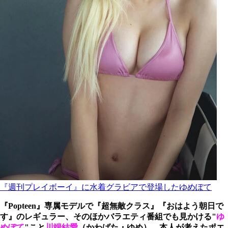
『週刊プレイボーイ』に水着グラビアで登場したゆめぽて
『Popteen』専属モデルで『超無敵クラス』『おはよう朝日で
す』のレギュラー、そのほかバラエティ番組でも見かける"
ゆ
めぽて
"こと
川端結愛
（かわばた・ゆめ）。本人が考えたポエ