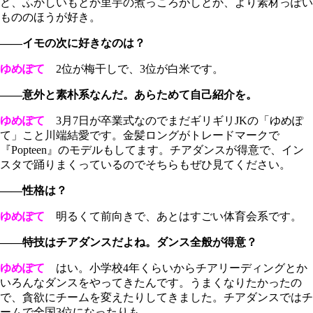
ど、ふかしいもとか里芋の煮っころがしとか、より素材っぽい
もののほうが好き。
――イモの次に好きなのは？
ゆめぽて
2位が梅干しで、3位が白米です。
――意外と素朴系なんだ。あらためて自己紹介を。
ゆめぽて
3月7日が卒業式なのでまだギリギリJKの「ゆめぽ
て」こと川端結愛です。金髪ロングがトレードマークで
『Popteen』のモデルもしてます。チアダンスが得意で、イン
スタで踊りまくっているのでそちらもぜひ見てください。
――性格は？
ゆめぽて
明るくて前向きで、あとはすごい体育会系です。
――特技はチアダンスだよね。ダンス全般が得意？
ゆめぽて
はい。小学校4年くらいからチアリーディングとか
いろんなダンスをやってきたんです。うまくなりたかったの
で、貪欲にチームを変えたりしてきました。チアダンスではチ
ームで全国3位になったりも。