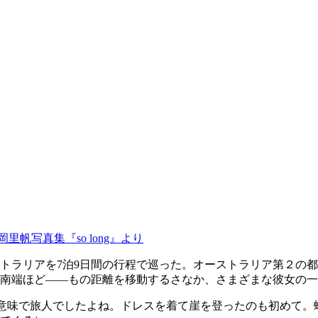
岡里帆写真集『so long』より
トラリアを7泊9日間の行程で巡った。オーストラリア第２の
州の南端ほど――もの距離を移動するさなか、さまざまな彼女の
の意味で旅人でしたよね。ドレスを着て崖を登ったのも初めて