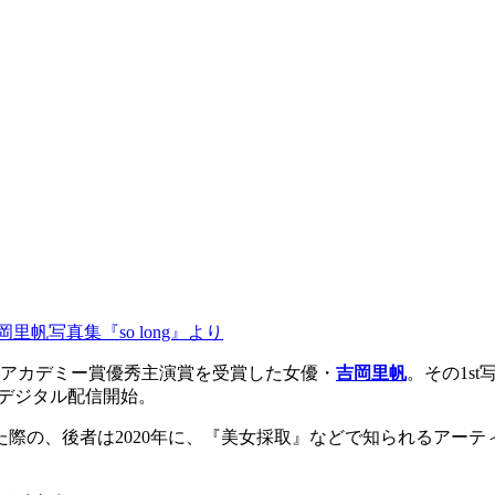
岡里帆写真集『so long』より
本アカデミー賞優秀主演賞を受賞した女優・
吉岡里帆
。その1st
のデジタル配信開始。
旅した際の、後者は2020年に、『美女採取』などで知られるア