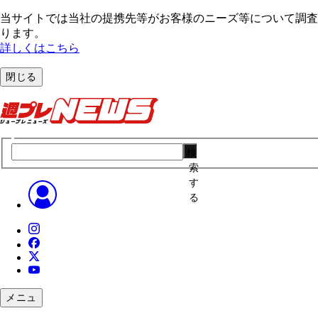
当サイトでは当社の提携先等がお客様のニーズ等について調査・
ります。
詳しくはこちら
閉じる
検
索
す
る
メニュ