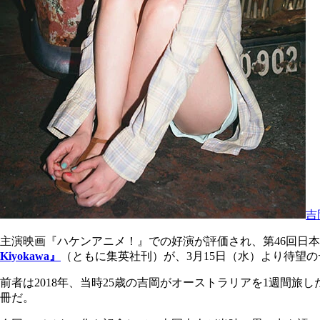
吉
主演映画『ハケンアニメ！』での好演が評価され、第46回日
Kiyokawa』
（ともに集英社刊）が、3月15日（水）より待望
前者は2018年、当時25歳の吉岡がオーストラリアを1週間
冊だ。