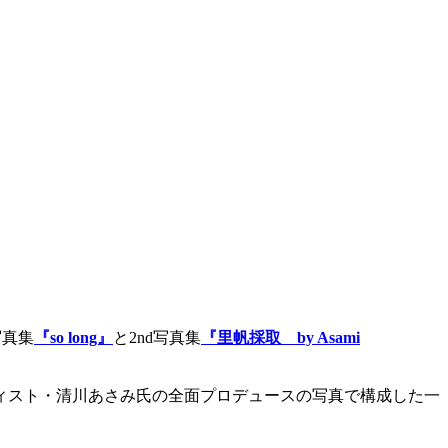
写真集
『so long』
と2nd写真集
『里帆採取 by Asami
ーティスト・清川あさみ氏の全面プロデュースの写真で構成した一